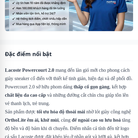
Đặc điểm nổi bật
Lacoste Powercourt 2.0
mang đến làn gió mới cho phong cách
giày sneaker cổ điển với thiết kế tinh giản, hiện đại và dễ phối đồ.
Powercourt 2.0 sở hữu phom dáng
thấp cổ gọn gàng
, kết hợp
chất liệu da cao cấp
và những đường cắt chỉn chu giúp tôn lên
vẻ thanh lịch, trẻ trung.
Sản phẩm được
tối ưu hóa độ thoải mái
nhờ lót giày công nghệ
OrthoLite êm ái, khử mùi
, cùng
đế ngoài cao su lưu hoá
tăng
độ bền và độ bám khi di chuyển. Điểm nhấn cá tính đến từ logo
cá sấu Lacoste được đặt khéo léo ở phần gót và lưỡi gà, kết hợp