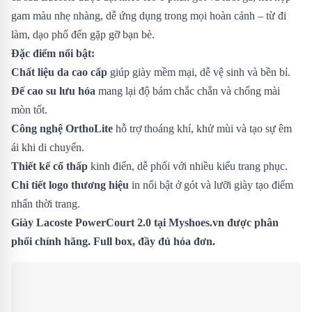
gam màu nhẹ nhàng, dễ ứng dụng trong mọi hoàn cảnh – từ đi
làm, dạo phố đến gặp gỡ bạn bè.
Đặc điểm nổi bật:
Chất liệu da cao cấp
giúp giày mềm mại, dễ vệ sinh và bền bỉ.
Đế cao su lưu hóa
mang lại độ bám chắc chắn và chống mài
mòn tốt.
Công nghệ OrthoLite
hỗ trợ thoáng khí, khử mùi và tạo sự êm
ái khi di chuyển.
Thiết kế cổ thấp
kinh điển, dễ phối với nhiều kiểu trang phục.
Chi tiết logo thương hiệu
in nổi bật ở gót và lưỡi giày tạo điểm
nhấn thời trang.
Giày Lacoste PowerCourt 2.0
tại Myshoes.vn được phân
phối chính hãng. Full box, đầy đủ hóa đơn.