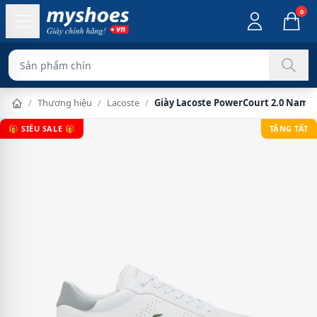
0
Sản phẩm chính hãng 100%
/
Thương hiệu
/
Lacoste
/
Giày Lacoste PowerCourt 2.0 Nam -
🎁 SIÊU SALE 🎁
TẶNG TẤT