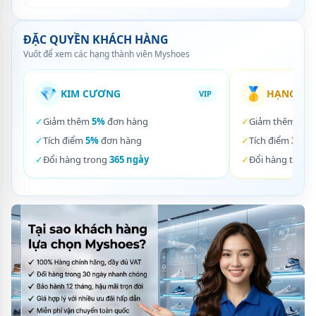
ĐẶC QUYỀN KHÁCH HÀNG
Vuốt để xem các hạng thành viên Myshoes
💎
🥇
KIM CƯƠNG
HẠNG VÀ
VIP
✓
Giảm thêm
5%
đơn hàng
✓
Giảm thêm
3%
✓
Tích điểm
5%
đơn hàng
✓
Tích điểm
3%
đơ
✓
Đổi hàng trong
365 ngày
✓
Đổi hàng trong