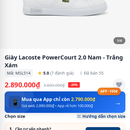
1/6
Giày Lacoste PowerCourt 2.0 Nam - Trắng
Xám
Mã: MSL514
5.0
(7 đánh giá)
Đã bán 55
2.890.000₫
3.600.000₫
-20%
APP -100K
Mua qua App chỉ còn
2.790.000₫
→
📱
Giá web 2.890.000₫ • App rẻ hơn 100.000₫
Chọn size
Hướng dẫn chọn size
📞 Cần tư vấn nhanh?