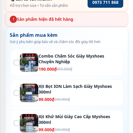
0973 711 868
Hỗ trợ chọn size • Tư vấn sản phẩm
Sản phẩm hiện đã hết hàng
!
Sản phẩm mua kèm
Gợi ý phụ kiện giúp bảo vệ và chăm sóc đôi giày tốt hơn
Combo Chăm Sóc Giày Myshoes
Chuyên Nghiệp
190.000₫
455.000₫
Xịt Bọt ION Làm Sạch Giày Myshoes
300ml
99.000₫
200.000₫
Xịt Khử Mùi Giày Cao Cấp Myshoes
300ml
99.000₫
200.000₫