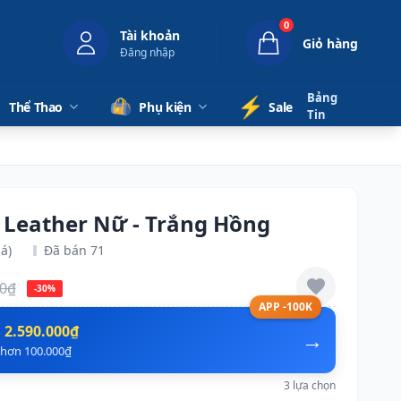
0
Tài khoản
Giỏ hàng
Đăng nhập
Bảng
⚡️
Thể Thao
Phụ kiện
Sale
Tin
p Leather Nữ - Trắng Hồng
á)
Đã bán 71
00₫
-30%
APP -100K
n
2.590.000₫
→
ẻ hơn 100.000₫
3 lựa chọn