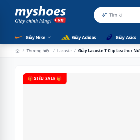
Sản phẩm
Giày Nike
Giày Adidas
Giày Asics
/
Thương hiệu
/
Lacoste
/
Giày Lacoste T-Clip Leather N
🎁 SIÊU SALE 🎁