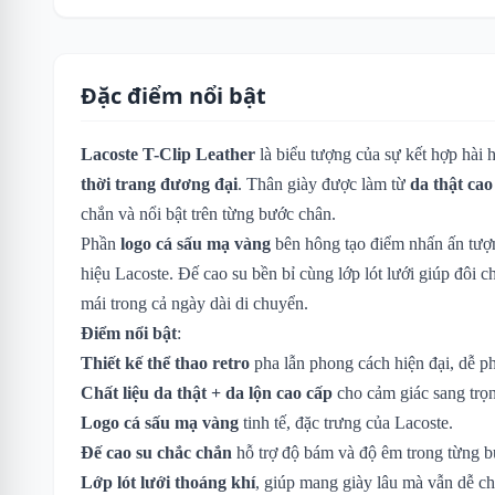
Đặc điểm nổi bật
Lacoste T-Clip Leather
là biểu tượng của sự kết hợp hài 
thời trang đương đại
. Thân giày được làm từ
da thật cao
chắn và nổi bật trên từng bước chân.
Phần
logo cá sấu mạ vàng
bên hông tạo điểm nhấn ấn tượn
hiệu Lacoste. Đế cao su bền bỉ cùng lớp lót lưới giúp đôi c
mái trong cả ngày dài di chuyển.
Điểm nổi bật
:
Thiết kế thể thao retro
pha lẫn phong cách hiện đại, dễ ph
Chất liệu da thật + da lộn cao cấp
cho cảm giác sang trọn
Logo cá sấu mạ vàng
tinh tế, đặc trưng của Lacoste.
Đế cao su chắc chắn
hỗ trợ độ bám và độ êm trong từng b
Lớp lót lưới thoáng khí
, giúp mang giày lâu mà vẫn dễ ch