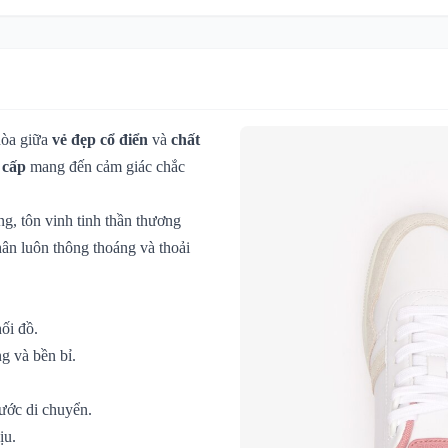
hòa giữa
vẻ đẹp cổ điển
và
chất
 cấp
mang đến cảm giác chắc
g, tôn vinh tinh thần thương
hân luôn thông thoáng và thoải
ối đồ.
g và bền bỉ.
ước di chuyển.
ịu.