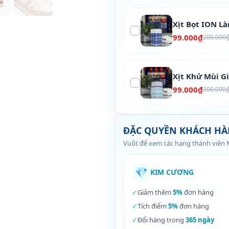
Xịt Bọt ION L
99.000₫
200.000
Xịt Khử Mùi G
99.000₫
200.000
ĐẶC QUYỀN KHÁCH H
Vuốt để xem các hạng thành viên
💎
KIM CƯƠNG
✓
Giảm thêm
5%
đơn hàng
✓
Tích điểm
5%
đơn hàng
✓
Đổi hàng trong
365 ngày