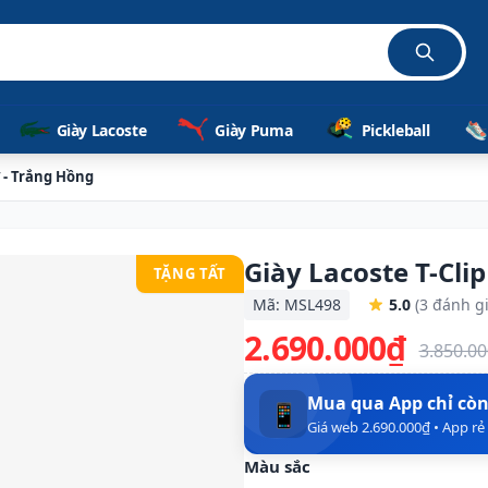
Giày Lacoste
Giày Puma
Pickleball
ữ - Trắng Hồng
Giày Lacoste T-Cli
TẶNG TẤT
Mã: MSL498
5.0
(3 đánh gi
2.690.000₫
3.850.0
Mua qua App chỉ cò
📱
Giá web 2.690.000₫ • App r
Màu sắc