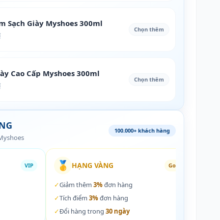
àm Sạch Giày Myshoes 300ml
Chọn thêm
₫
iày Cao Cấp Myshoes 300ml
Chọn thêm
₫
ÀNG
100.000+ khách hàng
 Myshoes
🥇
🏵️
HẠNG VÀNG
VIP
Gold
✓
Giảm thêm
3%
đơn hàng
✓
Giả
✓
Tích điểm
3%
đơn hàng
✓
Tích
✓
Đổi hàng trong
30 ngày
✓
Đổi 