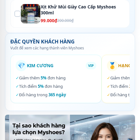
Xịt Khử Mùi Giày Cao Cấp Myshoes
300ml
99.000₫
200.000₫
ĐẶC QUYỀN KHÁCH HÀNG
Vuốt để xem các hạng thành viên Myshoes
💎
🥇
KIM CƯƠNG
HẠNG VÀ
VIP
✓
Giảm thêm
5%
đơn hàng
✓
Giảm thêm
3%
✓
Tích điểm
5%
đơn hàng
✓
Tích điểm
3%
đơ
✓
Đổi hàng trong
365 ngày
✓
Đổi hàng trong