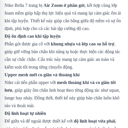
Nike Bella 7 trang bị
Air Zoom ở phần gót
, kết hợp cùng lớp
foam mềm giúp hấp thụ lực hiệu quả và mang lại cảm giác êm ái
khi tập luyện. Thiết kế này giúp cân bằng giữa độ mềm và sự ổn
định, phù hợp cho cả các bài tập cường độ cao.
Độ ổn định cao khi tập luyện
Phần gót được gia cố với
khung nhựa và lớp cao su hỗ trợ
,
giúp giữ vững bàn chân khi nâng tạ hoặc thực hiện các động tác
cần sự chắc chắn. Cấu trúc này mang lại cảm giác an toàn và
kiểm soát tốt trong từng chuyển động.
Upper mesh mới co giãn và thoáng khí
Nike cải tiến phần upper với
mesh thoáng khí và co giãn tốt
hơn
, giúp giày ôm chân linh hoạt theo từng động tác như squat,
lunge hay nhảy. Đồng thời, thiết kế này giúp bàn chân luôn khô
ráo và thoải mái.
Độ linh hoạt tự nhiên
Đế giữa và đế ngoài được thiết kế với
độ linh hoạt vừa phải
,