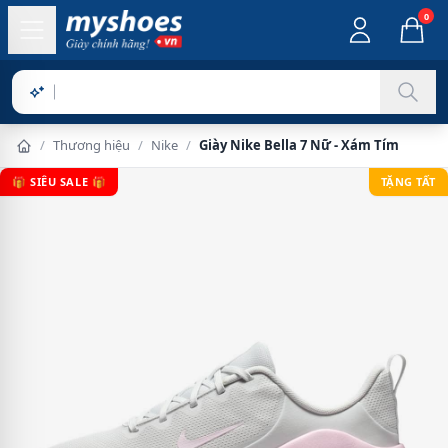
0
Sản phẩm ch
/
Thương hiệu
/
Nike
/
Giày Nike Bella 7 Nữ - Xám Tím
🎁 SIÊU SALE 🎁
TẶNG TẤT