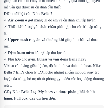
giúp bàn chân di chuyển tự nhiên hơn trong quá trình tập luyện
mà vẫn giữ được sự ổn định cần thiết.
Điểm nổi bật của Nike Bella 7
✓
Air Zoom ở gót
mang lại độ êm và ổn định khi tập luyện
✓
Thiết kế hỗ trợ gót chắc chắn
phù hợp cho các bài tập nâng
tạ
✓
Upper mesh co giãn và thoáng khí
giúp ôm chân và thoải
mái
✓
Đệm foam mềm
hỗ trợ hấp thụ lực tốt
✓ Phù hợp cho
gym, fitness và vận động hằng ngày
Với sự cân bằng giữa độ êm, độ ổn định và tính linh hoạt,
Nike
Bella 7
là lựa chọn lý tưởng cho những ai cần một đôi giày tập
luyện đa năng, hỗ trợ tốt từ phòng gym đến các hoạt động thường
ngày.
Giày Nike Bella 7
tại Myshoes.vn được phân phối chính
hãng. Full box, đầy đủ hóa đơn.