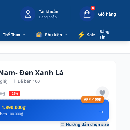
0
Tài khoản
Giỏ hàng
Đăng nhập
Bảng
⚡️
Thể Thao
Phụ kiện
Sale
Tin
 Nam- Đen Xanh Lá
giá)
Đã bán 100
00₫
-23%
APP -100K
n
1.890.000₫
→
ẻ hơn 100.000₫
Hướng dẫn chọn size