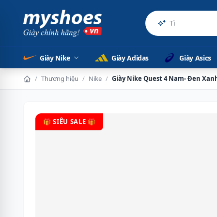
Sản phẩm c
Giày Nike
Giày Adidas
Giày Asics
/
Thương hiệu
/
Nike
/
Giày Nike Quest 4 Nam- Đen Xan
🎁 SIÊU SALE 🎁