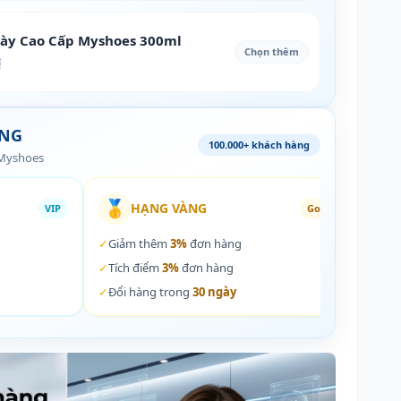
iày Cao Cấp Myshoes 300ml
Chọn thêm
₫
ÀNG
100.000+ khách hàng
 Myshoes
🥇
🏵️
HẠNG VÀNG
VIP
Gold
✓
Giảm thêm
3%
đơn hàng
✓
Giả
✓
Tích điểm
3%
đơn hàng
✓
Tích
✓
Đổi hàng trong
30 ngày
✓
Đổi 