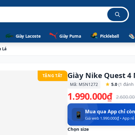
Giày Lacoste
Giày Puma
Pickleball
h Lá
Giày Nike Quest 4
TẶNG TẤT
Mã: MSN1272
5.0
(1 đánh 
1.990.000₫
2.600.0
Mua qua App chỉ cò
📱
Giá web 1.990.000₫ • App r
Chọn size