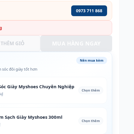
0973 711 868
g
MUA HÀNG NGAY
THÊM GIỎ
Nên mua kèm
 sóc đôi giày tốt hơn
óc Giày Myshoes Chuyên Nghiệp
Chọn thêm
0₫
àm Sạch Giày Myshoes 300ml
Chọn thêm
₫