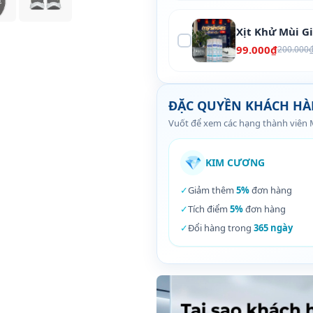
Xịt Khử Mùi G
99.000₫
200.000
ĐẶC QUYỀN KHÁCH H
Vuốt để xem các hạng thành viên
💎
KIM CƯƠNG
✓
Giảm thêm
5%
đơn hàng
✓
Tích điểm
5%
đơn hàng
✓
Đổi hàng trong
365 ngày