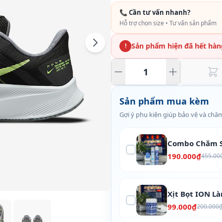
📞 Cần tư vấn nhanh?
Hỗ trợ chọn size • Tư vấn sản phẩm
Sản phẩm hiện đã hết hàn
!
Sản phẩm mua kèm
Gợi ý phụ kiện giúp bảo vệ và chăm
Combo Chăm S
190.000₫
455.00
Xịt Bọt ION L
99.000₫
200.000