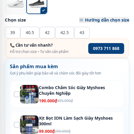
Chọn size
Hướng dẫn chọn size
39
40.5
42
42.5
43
📞 Cần tư vấn nhanh?
0973 711 868
Hỗ trợ chọn size • Tư vấn sản phẩm
Sản phẩm mua kèm
Gợi ý phụ kiện giúp bảo vệ và chăm sóc đôi giày tốt hơn
Combo Chăm Sóc Giày Myshoes
Chuyên Nghiệp
190.000₫
455.000₫
Xịt Bọt ION Làm Sạch Giày Myshoes
300ml
99.000₫
200.000₫