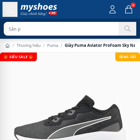
0
Sản phẩm chính
/
Thương hiệu
/
Puma
/
Giày Puma Aviator ProFoam Sky Nam
🎁 SIÊU SALE 🎁
TẶNG TẤT