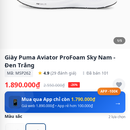
1/5
Giày Puma Aviator ProFoam Sky Nam -
Đen Trắng
Mã: MSP262
4.9
(29 đánh giá)
Đã bán 101
1.890.000₫
2.550.000₫
-26%
APP -100K
Mua qua App chỉ còn
1.790.000₫
→
📱
Giá web 1.890.000₫ • App rẻ hơn 100.000₫
Màu sắc
2 lựa chọn