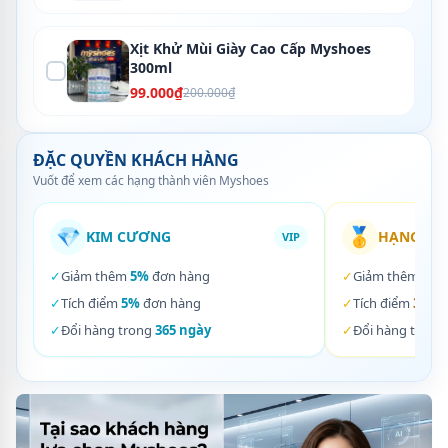
Xịt Khử Mùi Giày Cao Cấp Myshoes
300ml
99.000₫
200.000₫
ĐẶC QUYỀN KHÁCH HÀNG
Vuốt để xem các hạng thành viên Myshoes
💎
🥇
KIM CƯƠNG
HẠNG VÀ
VIP
✓
Giảm thêm
5%
đơn hàng
✓
Giảm thêm
3%
✓
Tích điểm
5%
đơn hàng
✓
Tích điểm
3%
đơ
✓
Đổi hàng trong
365 ngày
✓
Đổi hàng trong