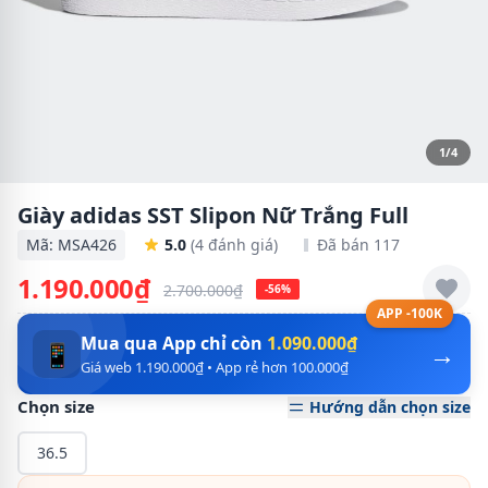
1/4
Giày adidas SST Slipon Nữ Trắng Full
Mã: MSA426
5.0
(4 đánh giá)
Đã bán 117
1.190.000₫
2.700.000₫
-56%
APP -100K
Mua qua App chỉ còn
1.090.000₫
→
📱
Giá web 1.190.000₫ • App rẻ hơn 100.000₫
Chọn size
Hướng dẫn chọn size
36.5