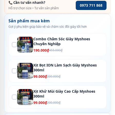
📞 Cần tư vấn nhanh?
0973 711 868
Hỗ trợ chọn size • Tư vấn sản phẩm
Sản phẩm mua kèm
Gợi ý phụ kiện giúp bảo vệ và chăm sóc đôi giày tốt hơn
Combo Chăm Sóc Giày Myshoes
Chuyên Nghiệp
190.000₫
455.000₫
Xịt Bọt ION Làm Sạch Giày Myshoes
300ml
99.000₫
200.000₫
Xịt Khử Mùi Giày Cao Cấp Myshoes
300ml
99.000₫
200.000₫