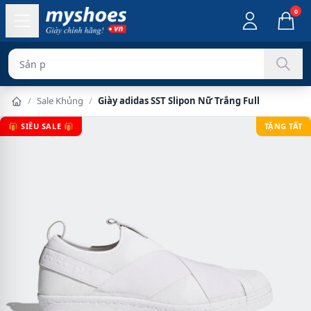
0
Sản phẩm chính
/
Sale Khủng
/
Giày adidas SST Slipon Nữ Trắng Full
🎁 SIÊU SALE 🎁
TẶNG TẤT