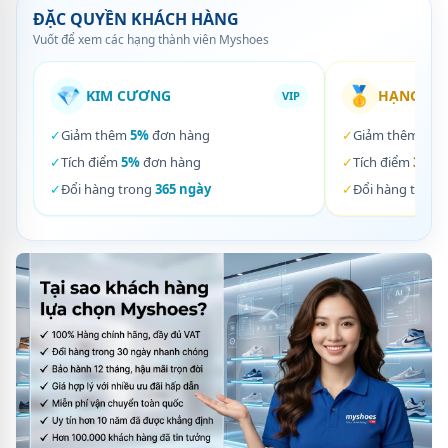
ĐẶC QUYỀN KHÁCH HÀNG
Vuốt để xem các hạng thành viên Myshoes
💎
🥇
KIM CƯƠNG
HẠNG VÀ
VIP
✓
Giảm thêm
5%
đơn hàng
✓
Giảm thêm
3%
✓
Tích điểm
5%
đơn hàng
✓
Tích điểm
3%
đơ
✓
Đổi hàng trong
365 ngày
✓
Đổi hàng trong