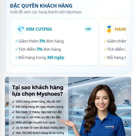
ĐẶC QUYỀN KHÁCH HÀNG
Vuốt để xem các hạng thành viên Myshoes
💎
🥇
KIM CƯƠNG
HẠNG VÀ
VIP
✓
Giảm thêm
5%
đơn hàng
✓
Giảm thêm
3%
✓
Tích điểm
5%
đơn hàng
✓
Tích điểm
3%
đơ
✓
Đổi hàng trong
365 ngày
✓
Đổi hàng trong