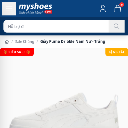
0
F
/
Sale Khủng
/
Giày Puma Dribble Nam Nữ - Trắng
🎁 SIÊU SALE 🎁
TẶNG TẤT