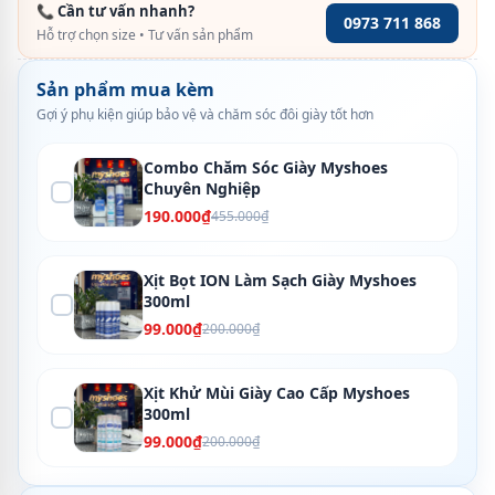
📞 Cần tư vấn nhanh?
0973 711 868
Hỗ trợ chọn size • Tư vấn sản phẩm
Sản phẩm mua kèm
Gợi ý phụ kiện giúp bảo vệ và chăm sóc đôi giày tốt hơn
Combo Chăm Sóc Giày Myshoes
Chuyên Nghiệp
190.000₫
455.000₫
Xịt Bọt ION Làm Sạch Giày Myshoes
300ml
99.000₫
200.000₫
Xịt Khử Mùi Giày Cao Cấp Myshoes
300ml
99.000₫
200.000₫