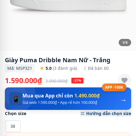
1/6
Giày Puma Dribble Nam Nữ - Trắng
Mã: MSP321
5.0
(3 đánh giá)
Đã bán 60
1.590.000₫
2.000.000₫
-21%
APP -100K
Mua qua App chỉ còn
1.490.000₫
→
📱
Giá web 1.590.000₫ • App rẻ hơn 100.000₫
Chọn size
Hướng dẫn chọn size
38