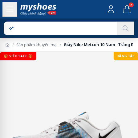
0
Sản phẩm c
/
Sản phẩm khuyến mại
/
Giày Nike Metcon 10 Nam - Trắng Đe
🎁 SIÊU SALE 🎁
TẶNG TẤT