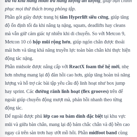
ưu và khả năng hoàn trả năng lượng ấn tượng
, giúp bạn chinh
phục mọi thử thách trong phòng tập.
Phần gót giày được trang bị
tấm Hyperlift siêu cứng
, giúp tăng
độ ổn định tối đa khi nâng tạ nặng, squats, deadlifts hay cleans
mà vẫn giữ cảm giác tự nhiên khi di chuyển. So với Metcon 9,
Metcon 10 có
hộp mũi rộng hơn
, giúp ngón chân được thoải
mái hơn và tăng khả năng truyền lực toàn bàn chân khi thực hiện
động tác nặng.
Phần midsole được nâng cấp với
ReactX foam thế hệ mới
, nhẹ
hơn nhưng mang lại độ đàn hồi cao hơn, giúp tăng hoàn trả năng
lượng và hỗ trợ các bài tập yêu cầu độ linh hoạt như box jump
hay sprint. Các
đường rãnh linh hoạt (flex grooves)
trên đế
ngoài giúp chuyển động mượt mà, phản hồi nhanh theo từng
động tác.
Đế ngoài được phủ
lớp cao su bám dính đặc biệt
tại khu vực
mũi và giữa bàn chân, mang lại độ bám chắc chắn và độ bền cao
ngay cả trên sàn trơn hay ướt mồ hôi. Phần
midfoot band
cùng