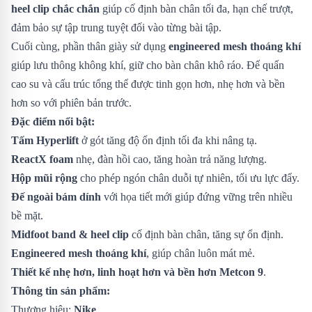
heel clip chắc chắn
giúp cố định bàn chân tối đa, hạn chế trượt,
đảm bảo sự tập trung tuyệt đối vào từng bài tập.
Cuối cùng, phần thân giày sử dụng
engineered mesh thoáng khí
giúp lưu thông không khí, giữ cho bàn chân khô ráo. Đế quấn
cao su và cấu trúc tổng thể được tinh gọn hơn, nhẹ hơn và bền
hơn so với phiên bản trước.
Đặc điểm nổi bật:
Tấm Hyperlift
ở gót tăng độ ổn định tối đa khi nâng tạ.
ReactX foam
nhẹ, đàn hồi cao, tăng hoàn trả năng lượng.
Hộp mũi rộng
cho phép ngón chân duỗi tự nhiên, tối ưu lực đẩy.
Đế ngoài bám dính
với họa tiết mới giúp đứng vững trên nhiều
bề mặt.
Midfoot band & heel clip
cố định bàn chân, tăng sự ổn định.
Engineered mesh thoáng khí
, giúp chân luôn mát mẻ.
Thiết kế nhẹ hơn, linh hoạt hơn và bền hơn Metcon 9
.
Thông tin sản phẩm:
Thương hiệu:
Nike