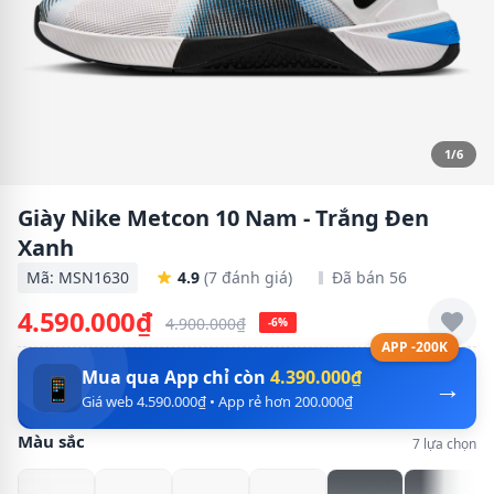
1/6
Giày Nike Metcon 10 Nam - Trắng Đen
Xanh
Mã: MSN1630
4.9
(7 đánh giá)
Đã bán 56
4.590.000₫
4.900.000₫
-6%
APP -200K
Mua qua App chỉ còn
4.390.000₫
→
📱
Giá web 4.590.000₫ • App rẻ hơn 200.000₫
Màu sắc
7 lựa chọn