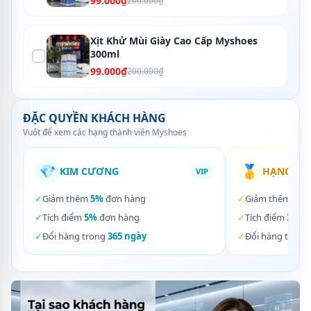
99.000₫
200.000₫
Xịt Khử Mùi Giày Cao Cấp Myshoes
300ml
99.000₫
200.000₫
ĐẶC QUYỀN KHÁCH HÀNG
Vuốt để xem các hạng thành viên Myshoes
💎
🥇
KIM CƯƠNG
HẠNG VÀ
VIP
✓
Giảm thêm
5%
đơn hàng
✓
Giảm thêm
3%
✓
Tích điểm
5%
đơn hàng
✓
Tích điểm
3%
đơ
✓
Đổi hàng trong
365 ngày
✓
Đổi hàng trong