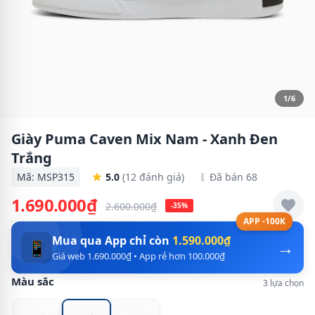
1/6
Giày Puma Caven Mix Nam - Xanh Đen
Trắng
Mã: MSP315
5.0
(12 đánh giá)
Đã bán 68
1.690.000₫
2.600.000₫
-35%
APP -100K
Mua qua App chỉ còn
1.590.000₫
→
📱
Giá web 1.690.000₫ • App rẻ hơn 100.000₫
Màu sắc
3 lựa chọn