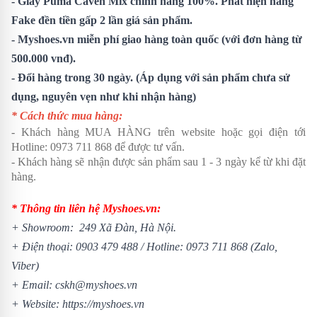
- Giày Puma Caven Mix chính hãng 100%. Phát hiện hàng
Fake đền tiền gấp 2 lần giá sản phẩm.
- Myshoes.vn miễn phí giao hàng toàn quốc (với đơn hàng từ
500.000 vnđ).
- Đổi hàng trong 30 ngày. (Áp dụng với sản phẩm chưa sử
dụng, nguyên vẹn như khi nhận hàng)
* Cách thức mua hàng:
- Khách hàng MUA HÀNG trên website hoặc gọi điện tới
Hotline: 0973 711 868 để được tư vấn.
- Khách hàng sẽ nhận được sản phẩm sau 1 - 3 ngày kể từ khi đặt
hàng.
* Thông tin liên hệ Myshoes.vn:
+ Showroom: 249 Xã Đàn, Hà Nội.
+ Điện thoại: 0903 479 488 /
Hotline: 0973 711 868 (Zalo,
Viber)
+ Email: cskh@myshoes.vn
+ Website:
https://myshoes.vn