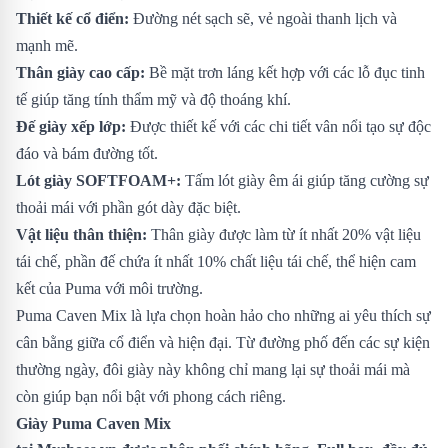
Thiết kế cổ điển:
Đường nét sạch sẽ, vẻ ngoài thanh lịch và
mạnh mẽ.
Thân giày cao cấp:
Bề mặt trơn láng kết hợp với các lỗ đục tinh
tế giúp tăng tính thẩm mỹ và độ thoáng khí.
Đế giày xếp lớp:
Được thiết kế với các chi tiết vân nổi tạo sự độc
đáo và bám đường tốt.
Lót giày SOFTFOAM+:
Tấm lót giày êm ái giúp tăng cường sự
thoải mái với phần gót dày đặc biệt.
Vật liệu thân thiện:
Thân giày được làm từ ít nhất 20% vật liệu
tái chế, phần đế chứa ít nhất 10% chất liệu tái chế, thể hiện cam
kết của Puma với môi trường.
Puma Caven Mix là lựa chọn hoàn hảo cho những ai yêu thích sự
cân bằng giữa cổ điển và hiện đại. Từ đường phố đến các sự kiện
thường ngày, đôi giày này không chỉ mang lại sự thoải mái mà
còn giúp bạn nổi bật với phong cách riêng.
Giày Puma Caven Mix