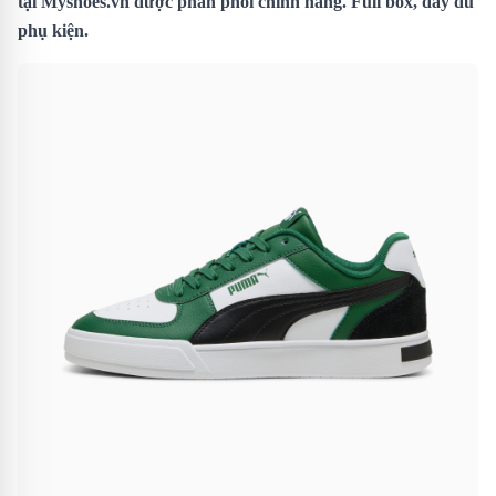
tại Myshoes.vn được phân phối chính hãng. Full box, đầy đủ
phụ kiện.