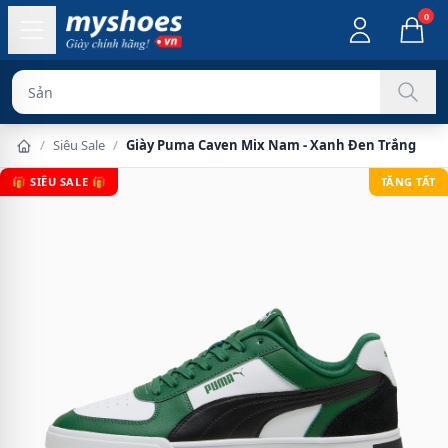
0
Sản phẩm chính
/
Siêu Sale
/
Giày Puma Caven Mix Nam - Xanh Đen Trắng
🎁 SIÊU SALE 🎁
TẶNG TẤT