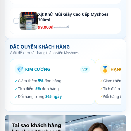
Xịt Khử Mùi Giày Cao Cấp Myshoes
300ml
99.000₫
200.000₫
ĐẶC QUYỀN KHÁCH HÀNG
Vuốt để xem các hạng thành viên Myshoes
💎
🥇
KIM CƯƠNG
HẠNG VÀ
VIP
✓
Giảm thêm
5%
đơn hàng
✓
Giảm thêm
3%
✓
Tích điểm
5%
đơn hàng
✓
Tích điểm
3%
đơ
✓
Đổi hàng trong
365 ngày
✓
Đổi hàng trong