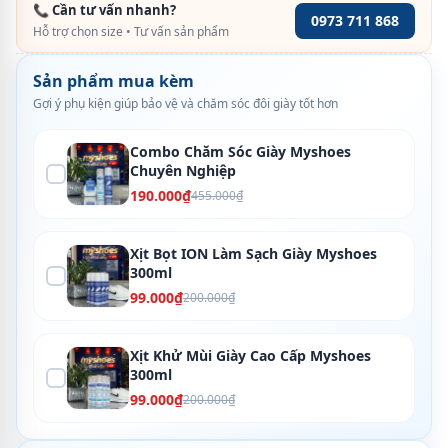
📞 Cần tư vấn nhanh?
0973 711 868
Hỗ trợ chọn size • Tư vấn sản phẩm
Sản phẩm mua kèm
Gợi ý phụ kiện giúp bảo vệ và chăm sóc đôi giày tốt hơn
Combo Chăm Sóc Giày Myshoes
Chuyên Nghiệp
190.000₫
455.000₫
Xịt Bọt ION Làm Sạch Giày Myshoes
300ml
99.000₫
200.000₫
Xịt Khử Mùi Giày Cao Cấp Myshoes
300ml
99.000₫
200.000₫