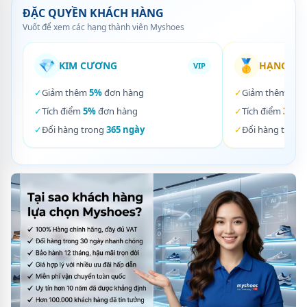
ĐẶC QUYỀN KHÁCH HÀNG
Vuốt để xem các hạng thành viên Myshoes
💎
🥇
KIM CƯƠNG
HẠNG VÀ
VIP
✓
Giảm thêm
5%
đơn hàng
✓
Giảm thêm
3%
✓
Tích điểm
5%
đơn hàng
✓
Tích điểm
3%
đơ
✓
Đổi hàng trong
365 ngày
✓
Đổi hàng trong