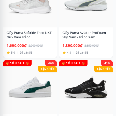
Giày Puma Softride Enzo NXT
Giày Puma Aviator ProFoam
Nữ - Xám Trắng
Sky Nam - Trắng Xám
1.690.000₫
1.890.000₫
2.200.000₫
2.550.000₫
5.0
|
Đã bán 55
4.8
|
Đã bán 53
🎁 SIÊU SALE 🎁
-26%
🎁 SIÊU SALE 🎁
-11%
TẶNG TẤT
TẶNG TẤT