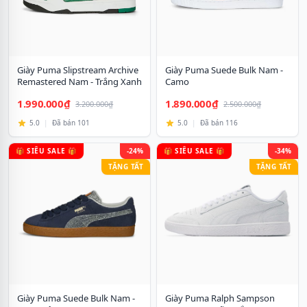
Giày Puma Slipstream Archive
Giày Puma Suede Bulk Nam -
Remastered Nam - Trắng Xanh
Camo
1.990.000₫
1.890.000₫
3.200.000₫
2.500.000₫
5.0
|
Đã bán 101
5.0
|
Đã bán 116
🎁 SIÊU SALE 🎁
-24%
🎁 SIÊU SALE 🎁
-34%
TẶNG TẤT
TẶNG TẤT
Giày Puma Suede Bulk Nam -
Giày Puma Ralph Sampson