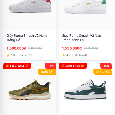
Giày Puma Smash V2 Nam -
Giày Puma Smash V2 Nam -
Trắng Đỏ
Trắng Xanh Lá
1.590.000₫
1.590.000₫
2.100.000₫
2.100.000₫
5.0
|
Đã bán 50
4.9
|
Đã bán 46
🎁 SIÊU SALE 🎁
-11%
🎁 SIÊU SALE 🎁
-16%
TẶNG TẤT
TẶNG TẤT