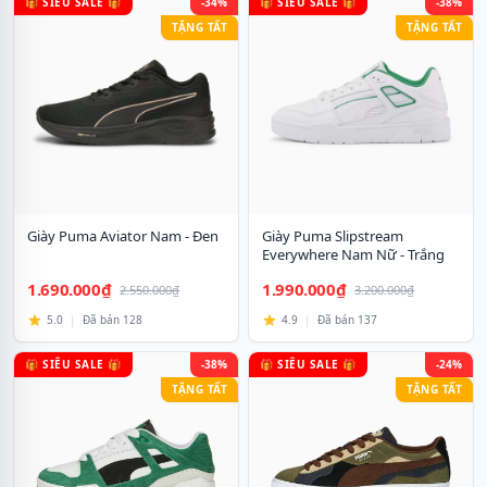
🎁 SIÊU SALE 🎁
-34%
🎁 SIÊU SALE 🎁
-38%
TẶNG TẤT
TẶNG TẤT
Giày Puma Aviator Nam - Đen
Giày Puma Slipstream
Everywhere Nam Nữ - Trắng
1.690.000₫
1.990.000₫
2.550.000₫
3.200.000₫
5.0
|
Đã bán 128
4.9
|
Đã bán 137
🎁 SIÊU SALE 🎁
-38%
🎁 SIÊU SALE 🎁
-24%
TẶNG TẤT
TẶNG TẤT