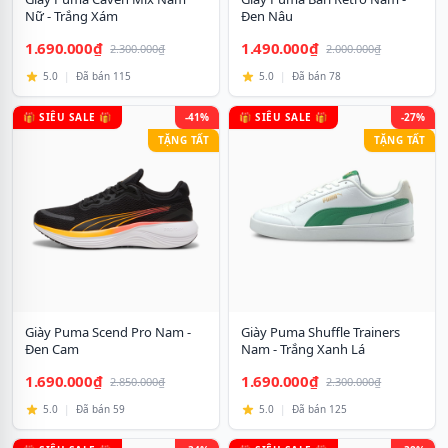
Nữ - Trắng Xám
Đen Nâu
1.690.000₫
1.490.000₫
2.300.000₫
2.000.000₫
5.0
|
Đã bán 115
5.0
|
Đã bán 78
🎁 SIÊU SALE 🎁
-41%
🎁 SIÊU SALE 🎁
-27%
TẶNG TẤT
TẶNG TẤT
Giày Puma Scend Pro Nam -
Giày Puma Shuffle Trainers
Đen Cam
Nam - Trắng Xanh Lá
1.690.000₫
1.690.000₫
2.850.000₫
2.300.000₫
5.0
|
Đã bán 59
5.0
|
Đã bán 125