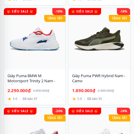
🎁 SIÊU SALE 🎁
-18%
🎁 SIÊU SALE 🎁
-18%
TẶNG TẤT
TẶNG TẤT
Giày Puma BMW M
Giày Puma PWR Hybrid Nam -
Motorsport Trinity 2 Nam -
Camo
Trắng
2.290.000₫
1.890.000₫
2.800.000₫
2.300.000₫
5.0
|
Đã bán 47
5.0
|
Đã bán 55
🎁 SIÊU SALE 🎁
-24%
🎁 SIÊU SALE 🎁
-24%
TẶNG TẤT
TẶNG TẤT