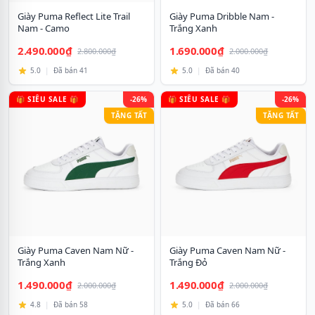
Giày Puma Reflect Lite Trail
Giày Puma Dribble Nam -
Nam - Camo
Trắng Xanh
2.490.000₫
1.690.000₫
2.800.000₫
2.000.000₫
5.0
|
Đã bán 41
5.0
|
Đã bán 40
🎁 SIÊU SALE 🎁
-26%
🎁 SIÊU SALE 🎁
-26%
TẶNG TẤT
TẶNG TẤT
Giày Puma Caven Nam Nữ -
Giày Puma Caven Nam Nữ -
Trắng Xanh
Trắng Đỏ
1.490.000₫
1.490.000₫
2.000.000₫
2.000.000₫
4.8
|
Đã bán 58
5.0
|
Đã bán 66