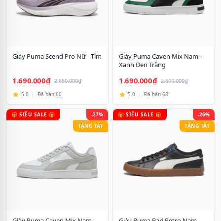
Giày Puma Scend Pro Nữ - Tím
Giày Puma Caven Mix Nam -
Xanh Đen Trắng
1.690.000₫
1.690.000₫
2.650.000₫
2.600.000₫
5.0
|
Đã bán 60
5.0
|
Đã bán 68
🎁 SIÊU SALE 🎁
-27%
🎁 SIÊU SALE 🎁
-26%
TẶNG TẤT
TẶNG TẤT
Giày Puma Caven Mix Nam
Giày Puma Bari Retro Nam -