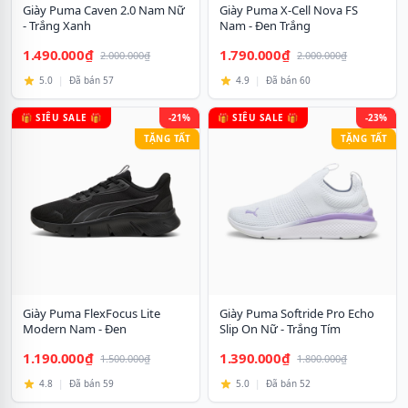
Giày Puma Caven 2.0 Nam Nữ
Giày Puma X-Cell Nova FS
- Trắng Xanh
Nam - Đen Trắng
1.490.000₫
1.790.000₫
2.000.000₫
2.000.000₫
5.0
|
Đã bán 57
4.9
|
Đã bán 60
🎁 SIÊU SALE 🎁
-21%
🎁 SIÊU SALE 🎁
-23%
TẶNG TẤT
TẶNG TẤT
Giày Puma FlexFocus Lite
Giày Puma Softride Pro Echo
Modern Nam - Đen
Slip On Nữ - Trắng Tím
1.190.000₫
1.390.000₫
1.500.000₫
1.800.000₫
4.8
|
Đã bán 59
5.0
|
Đã bán 52