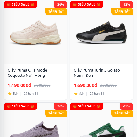
🎁 SIÊU SALE 🎁
-26%
🎁 SIÊU SALE 🎁
-32%
TẶNG TẤT
TẶNG TẤT
Giày Puma Cilia Mode
Giày Puma Turin 3 Golazo
Coquette Nữ - Hồng
Nam - Đen
1.490.000₫
1.690.000₫
2.000.000₫
2.500.000₫
5.0
|
Đã bán 51
5.0
|
Đã bán 51
🎁 SIÊU SALE 🎁
-36%
🎁 SIÊU SALE 🎁
-35%
TẶNG TẤT
TẶNG TẤT