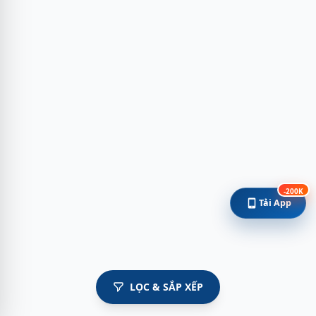
-200K
Tải App
LỌC & SẮP XẾP