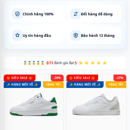
Chính hãng 100%
Đổi hàng dễ dàng
Uy tín hàng đầu
Bảo hành 12 tháng
871
5
🏅🏅🏅🏅🏅
đánh giá đạt
⭐ ⭐ ⭐ ⭐ ⭐
🎁 SIÊU SALE 🎁
-28%
🎁 SIÊU SALE 🎁
-27%
✨ HÀNG MỚI VỀ ✨
TẶNG TẤT
✨ HÀNG MỚI VỀ ✨
TẶNG TẤT