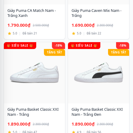
Giày Puma CA Match Nam -
Giày Puma Caven Mix Nam -
Trắng Xanh
Trắng
1.790.000₫
1.690.000₫
2.500.000₫
2.300.000₫
5.0
|
Đã bán 21
5.0
|
Đã bán 22
🎁 SIÊU SALE 🎁
-18%
🎁 SIÊU SALE 🎁
-18%
TẶNG TẤT
TẶNG TẤT
Giày Puma Basket Classic XXI
Giày Puma Basket Classic XXI
Nam - Trắng
Nam - Trắng Đen
1.890.000₫
1.890.000₫
2.300.000₫
2.300.000₫
5.0
|
Đã bán 47
4.9
|
Đã bán 56