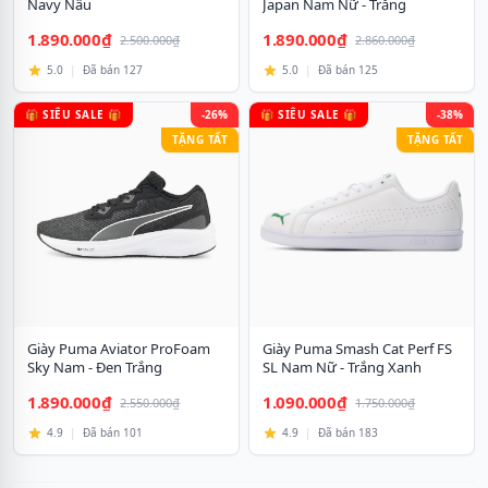
Navy Nâu
Japan Nam Nữ - Trắng
1.890.000₫
1.890.000₫
2.500.000₫
2.860.000₫
5.0
|
Đã bán 127
5.0
|
Đã bán 125
🎁 SIÊU SALE 🎁
-26%
🎁 SIÊU SALE 🎁
-38%
TẶNG TẤT
TẶNG TẤT
Giày Puma Aviator ProFoam
Giày Puma Smash Cat Perf FS
Sky Nam - Đen Trắng
SL Nam Nữ - Trắng Xanh
1.890.000₫
1.090.000₫
2.550.000₫
1.750.000₫
4.9
|
Đã bán 101
4.9
|
Đã bán 183