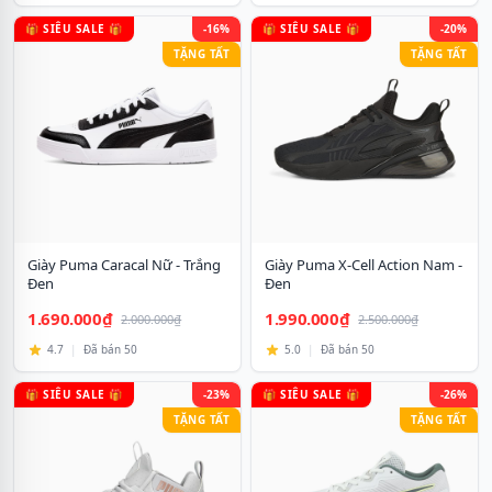
🎁 SIÊU SALE 🎁
-16%
🎁 SIÊU SALE 🎁
-20%
TẶNG TẤT
TẶNG TẤT
Giày Puma Caracal Nữ - Trắng
Giày Puma X-Cell Action Nam -
Đen
Đen
1.690.000₫
1.990.000₫
2.000.000₫
2.500.000₫
4.7
|
Đã bán 50
5.0
|
Đã bán 50
🎁 SIÊU SALE 🎁
-23%
🎁 SIÊU SALE 🎁
-26%
TẶNG TẤT
TẶNG TẤT