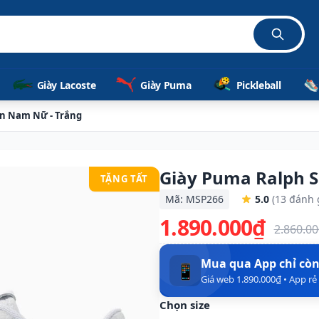
Giày Lacoste
Giày Puma
Pickleball
n Nam Nữ - Trắng
Giày Puma Ralph 
TẶNG TẤT
Mã: MSP266
5.0
(13 đánh 
1.890.000₫
2.860.0
Mua qua App chỉ cò
📱
Giá web 1.890.000₫ • App r
Chọn size