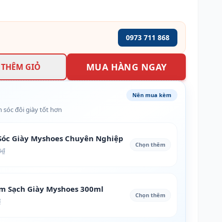
0973 711 868
MUA HÀNG NGAY
THÊM GIỎ
Nên mua kèm
 sóc đôi giày tốt hơn
óc Giày Myshoes Chuyên Nghiệp
Chọn thêm
0₫
àm Sạch Giày Myshoes 300ml
Chọn thêm
₫