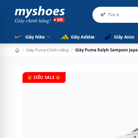
Sản phẩm chí
Giày Nike
Giày Adidas
Giày Asics
/
Giày Puma Chính Hãng
/
Giày Puma Ralph Sampson Japa
🎁 SIÊU SALE 🎁