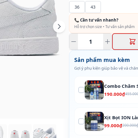
36
43
📞 Cần tư vấn nhanh?
Hỗ trợ chọn size • Tư vấn sản phẩm
Sản phẩm mua kèm
Gợi ý phụ kiện giúp bảo vệ và chăm
Combo Chăm S
190.000₫
455.00
Xịt Bọt ION L
99.000₫
200.000