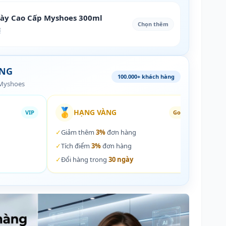
iày Cao Cấp Myshoes 300ml
Chọn thêm
₫
ÀNG
100.000+ khách hàng
 Myshoes
🥇
🏵️
HẠNG VÀNG
VIP
Gold
✓
Giảm thêm
3%
đơn hàng
✓
Giả
✓
Tích điểm
3%
đơn hàng
✓
Tích
✓
Đổi hàng trong
30 ngày
✓
Đổi 