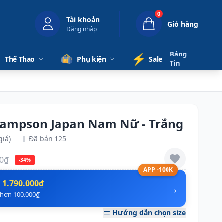
0
Tài khoản
Giỏ hàng
Đăng nhập
Bảng
⚡️
Thể Thao
Phụ kiện
Sale
Tin
Sampson Japan Nam Nữ - Trắng
giá)
Đã bán 125
00₫
-34%
APP -100K
n
1.790.000₫
→
ẻ hơn 100.000₫
Hướng dẫn chọn size