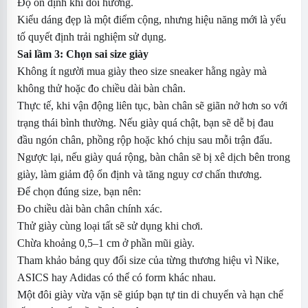
Độ ổn định khi đổi hướng.
Kiểu dáng đẹp là một điểm cộng, nhưng hiệu năng mới là yếu
tố quyết định trải nghiệm sử dụng.
Sai lầm 3: Chọn sai size giày
Không ít người mua giày theo size sneaker hằng ngày mà
không thử hoặc đo chiều dài bàn chân.
Thực tế, khi vận động liên tục, bàn chân sẽ giãn nở hơn so với
trạng thái bình thường. Nếu giày quá chật, bạn sẽ dễ bị đau
đầu ngón chân, phồng rộp hoặc khó chịu sau mỗi trận đấu.
Ngược lại, nếu giày quá rộng, bàn chân sẽ bị xê dịch bên trong
giày, làm giảm độ ổn định và tăng nguy cơ chấn thương.
Để chọn đúng size, bạn nên:
Đo chiều dài bàn chân chính xác.
Thử giày cùng loại tất sẽ sử dụng khi chơi.
Chừa khoảng 0,5–1 cm ở phần mũi giày.
Tham khảo bảng quy đổi size của từng thương hiệu vì Nike,
ASICS hay Adidas có thể có form khác nhau.
Một đôi giày vừa vặn sẽ giúp bạn tự tin di chuyển và hạn chế