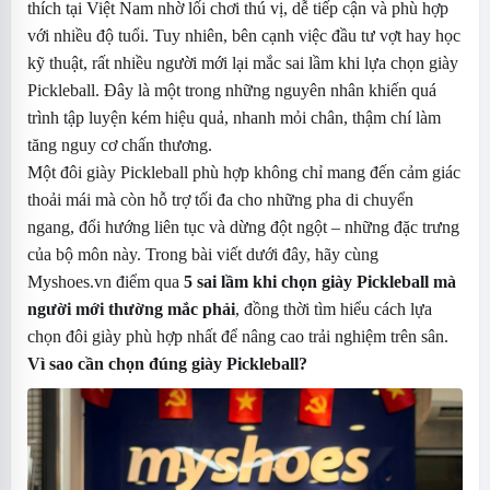
thích tại Việt Nam nhờ lối chơi thú vị, dễ tiếp cận và phù hợp
với nhiều độ tuổi. Tuy nhiên, bên cạnh việc đầu tư vợt hay học
kỹ thuật, rất nhiều người mới lại mắc sai lầm khi lựa chọn giày
Pickleball. Đây là một trong những nguyên nhân khiến quá
trình tập luyện kém hiệu quả, nhanh mỏi chân, thậm chí làm
tăng nguy cơ chấn thương.
Một đôi giày Pickleball phù hợp không chỉ mang đến cảm giác
thoải mái mà còn hỗ trợ tối đa cho những pha di chuyển
ngang, đổi hướng liên tục và dừng đột ngột – những đặc trưng
của bộ môn này. Trong bài viết dưới đây, hãy cùng
Myshoes.vn
điểm qua
5 sai lầm khi chọn giày Pickleball mà
người mới thường mắc phải
, đồng thời tìm hiểu cách lựa
chọn đôi giày phù hợp nhất để nâng cao trải nghiệm trên sân.
Vì sao cần chọn đúng
giày Pickleball
?