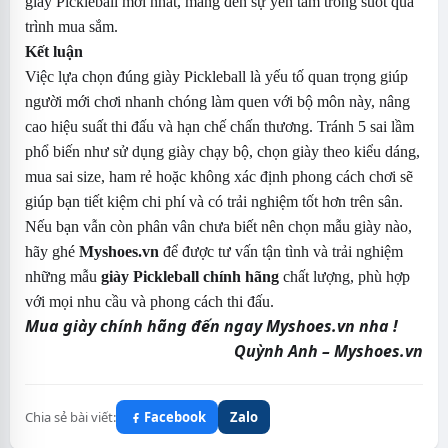
giày Pickleball mới nhất, mang đến sự yên tâm trong suốt quá
trình mua sắm.
Kết luận
Việc lựa chọn đúng giày Pickleball là yếu tố quan trọng giúp
người mới chơi nhanh chóng làm quen với bộ môn này, nâng
cao hiệu suất thi đấu và hạn chế chấn thương. Tránh 5 sai lầm
phổ biến như sử dụng giày chạy bộ, chọn giày theo kiểu dáng,
mua sai size, ham rẻ hoặc không xác định phong cách chơi sẽ
giúp bạn tiết kiệm chi phí và có trải nghiệm tốt hơn trên sân.
Nếu bạn vẫn còn phân vân chưa biết nên chọn mẫu giày nào,
hãy ghé
Myshoes.vn
để được tư vấn tận tình và trải nghiệm
những mẫu
giày Pickleball chính hãng
chất lượng, phù hợp
với mọi nhu cầu và phong cách thi đấu.
Mua giày chính hãng đến ngay Myshoes.vn nha !
Quỳnh Anh – Myshoes.vn
Chia sẻ bài viết:
Facebook
Zalo