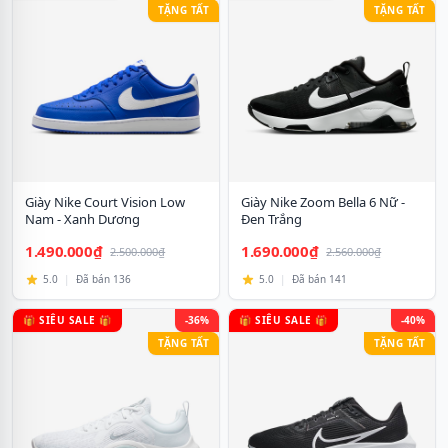
TẶNG TẤT
TẶNG TẤT
Giày Nike Court Vision Low
Giày Nike Zoom Bella 6 Nữ -
Nam - Xanh Dương
Đen Trắng
1.490.000₫
1.690.000₫
2.500.000₫
2.560.000₫
5.0
|
Đã bán 136
5.0
|
Đã bán 141
🎁 SIÊU SALE 🎁
-36%
🎁 SIÊU SALE 🎁
-40%
TẶNG TẤT
TẶNG TẤT