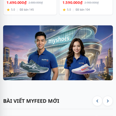
1.490.000₫
1.590.000₫
2.880.000₫
2.900.000₫
5.0
|
Đã bán 145
5.0
|
Đã bán 104
BÀI VIẾT MYFEED MỚI