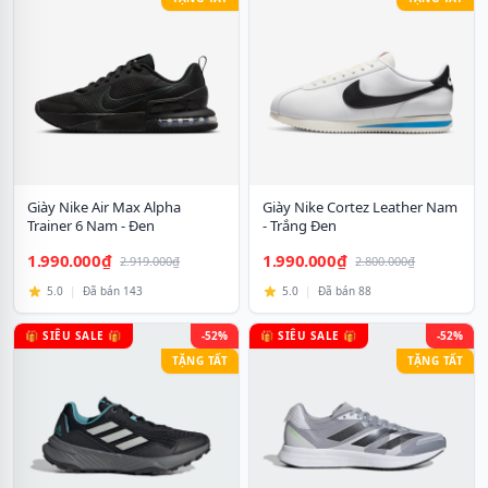
Giày Nike Air Max Alpha
Giày Nike Cortez Leather Nam
Trainer 6 Nam - Đen
- Trắng Đen
1.990.000₫
1.990.000₫
2.919.000₫
2.800.000₫
5.0
|
Đã bán 143
5.0
|
Đã bán 88
🎁 SIÊU SALE 🎁
-52%
🎁 SIÊU SALE 🎁
-52%
TẶNG TẤT
TẶNG TẤT