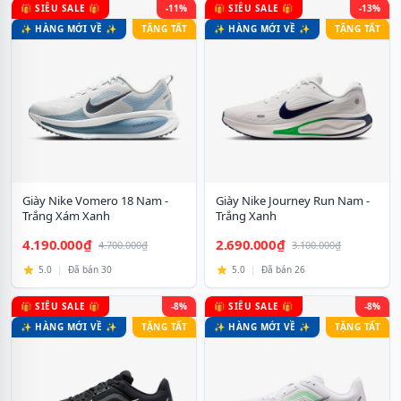
🎁 SIÊU SALE 🎁
-11%
🎁 SIÊU SALE 🎁
-13%
✨ HÀNG MỚI VỀ ✨
TẶNG TẤT
✨ HÀNG MỚI VỀ ✨
TẶNG TẤT
Giày Nike Vomero 18 Nam -
Giày Nike Journey Run Nam -
Trắng Xám Xanh
Trắng Xanh
4.190.000₫
2.690.000₫
4.700.000₫
3.100.000₫
5.0
|
Đã bán 30
5.0
|
Đã bán 26
🎁 SIÊU SALE 🎁
-8%
🎁 SIÊU SALE 🎁
-8%
✨ HÀNG MỚI VỀ ✨
TẶNG TẤT
✨ HÀNG MỚI VỀ ✨
TẶNG TẤT