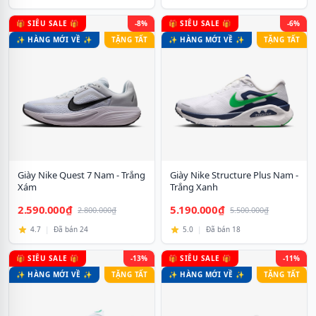
🎁 SIÊU SALE 🎁
-8%
🎁 SIÊU SALE 🎁
-6%
✨ HÀNG MỚI VỀ ✨
TẶNG TẤT
✨ HÀNG MỚI VỀ ✨
TẶNG TẤT
Giày Nike Quest 7 Nam - Trắng
Giày Nike Structure Plus Nam -
Xám
Trắng Xanh
2.590.000₫
5.190.000₫
2.800.000₫
5.500.000₫
4.7
|
Đã bán 24
5.0
|
Đã bán 18
🎁 SIÊU SALE 🎁
-13%
🎁 SIÊU SALE 🎁
-11%
✨ HÀNG MỚI VỀ ✨
TẶNG TẤT
✨ HÀNG MỚI VỀ ✨
TẶNG TẤT