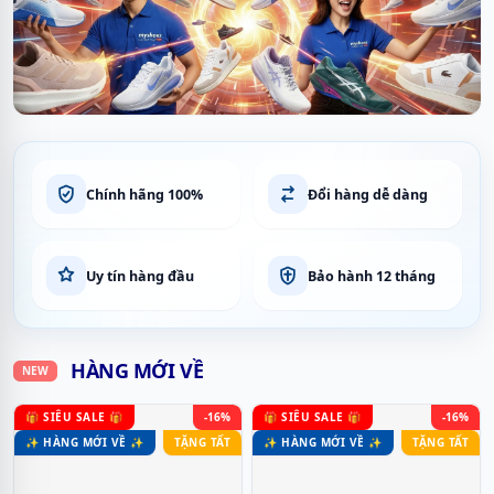
Chính hãng 100%
Đổi hàng dễ dàng
Uy tín hàng đầu
Bảo hành 12 tháng
HÀNG MỚI VỀ
NEW
🎁 SIÊU SALE 🎁
-16%
🎁 SIÊU SALE 🎁
-16%
✨ HÀNG MỚI VỀ ✨
TẶNG TẤT
✨ HÀNG MỚI VỀ ✨
TẶNG TẤT