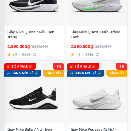
Giày Nike Quest 7 Nữ - Đen
Giày Nike Quest 7 Nữ - Trắng
Trắng
Xanh
2.590.000₫
2.590.000₫
2.800.000₫
2.800.000₫
5.0
|
Đã bán 23
4.8
|
Đã bán 21
🎁 SIÊU SALE 🎁
-9%
🎁 SIÊU SALE 🎁
-5%
✨ HÀNG MỚI VỀ ✨
TẶNG TẤT
✨ HÀNG MỚI VỀ ✨
TẶNG TẤT
Giày Nike Bella 7 Nữ - Đen
Giày Nike Pegasus 42 Nữ -