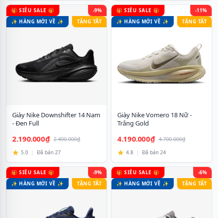
🎁 SIÊU SALE 🎁
-9%
🎁 SIÊU SALE 🎁
-11%
✨ HÀNG MỚI VỀ ✨
TẶNG TẤT
✨ HÀNG MỚI VỀ ✨
TẶNG TẤT
Giày Nike Downshifter 14 Nam
Giày Nike Vomero 18 Nữ -
- Đen Full
Trắng Gold
2.190.000₫
4.190.000₫
2.400.000₫
4.700.000₫
5.0
|
Đã bán 27
4.8
|
Đã bán 24
🎁 SIÊU SALE 🎁
-9%
🎁 SIÊU SALE 🎁
-6%
✨ HÀNG MỚI VỀ ✨
TẶNG TẤT
✨ HÀNG MỚI VỀ ✨
TẶNG TẤT