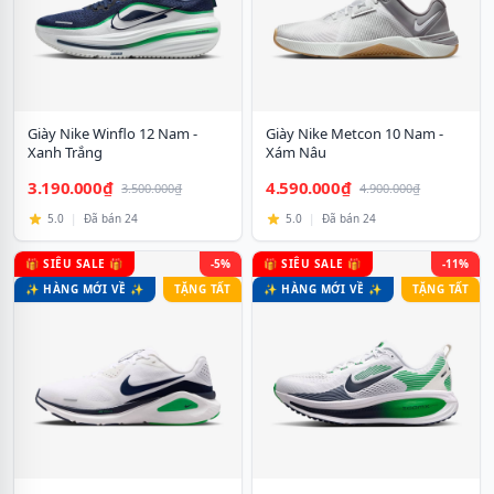
Giày Nike Winflo 12 Nam -
Giày Nike Metcon 10 Nam -
Xanh Trắng
Xám Nâu
3.190.000₫
4.590.000₫
3.500.000₫
4.900.000₫
5.0
|
Đã bán 24
5.0
|
Đã bán 24
🎁 SIÊU SALE 🎁
-5%
🎁 SIÊU SALE 🎁
-11%
✨ HÀNG MỚI VỀ ✨
TẶNG TẤT
✨ HÀNG MỚI VỀ ✨
TẶNG TẤT