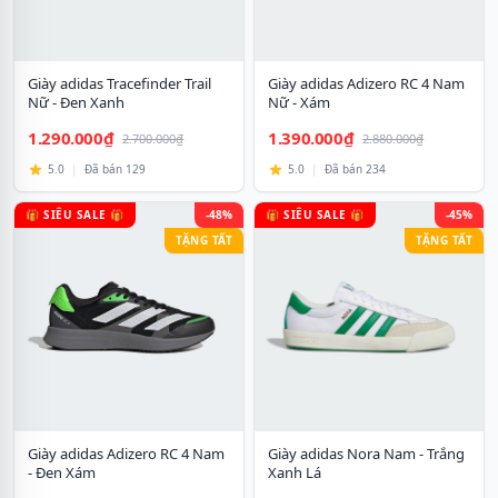
Giày adidas Tracefinder Trail
Giày adidas Adizero RC 4 Nam
Nữ - Đen Xanh
Nữ - Xám
1.290.000₫
1.390.000₫
2.700.000₫
2.880.000₫
5.0
|
Đã bán 129
5.0
|
Đã bán 234
🎁 SIÊU SALE 🎁
-48%
🎁 SIÊU SALE 🎁
-45%
TẶNG TẤT
TẶNG TẤT
Giày adidas Adizero RC 4 Nam
Giày adidas Nora Nam - Trắng
- Đen Xám
Xanh Lá