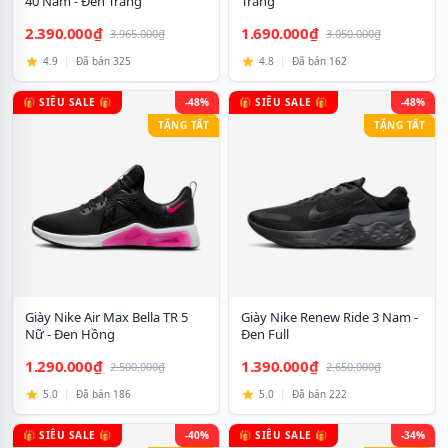
40 Nam - Đen Trắng
Trắng
2.390.000₫
1.690.000₫
3.965.000₫
3.050.000₫
4.9
|
Đã bán 325
4.8
|
Đã bán 162
🎁 SIÊU SALE 🎁
-48%
🎁 SIÊU SALE 🎁
-48%
TẶNG TẤT
TẶNG TẤT
Giày Nike Air Max Bella TR 5
Giày Nike Renew Ride 3 Nam -
Nữ - Đen Hồng
Đen Full
1.290.000₫
1.390.000₫
2.500.000₫
2.650.000₫
5.0
|
Đã bán 186
5.0
|
Đã bán 222
🎁 SIÊU SALE 🎁
-40%
🎁 SIÊU SALE 🎁
-34%