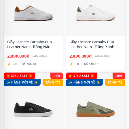
Giày Lacoste Carnaby Cup
Giày Lacoste Carnaby Cup
Leather Nam - Trắng Nâu
Leather Nam - Trắng Xanh
2.890.000₫
2.890.000₫
3.450.000₫
3.450.000₫
5.0
|
Đã bán 18
5.0
|
Đã bán 17
🎁 SIÊU SALE 🎁
-19%
🎁 SIÊU SALE 🎁
-20%
✨ HÀNG MỚI VỀ ✨
TẶNG TẤT
✨ HÀNG MỚI VỀ ✨
TẶNG TẤT