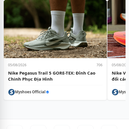
05/08/2026
706
05/08/202
Nike Pegasus Trail 5 GORE-TEX: Đỉnh Cao
Nike Vo
Chinh Phục Địa Hình
đổi các
Myshoes Official
Mysho