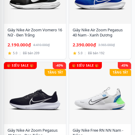
Giày Nike Air Zoom Vomero 16
Giày Nike Air Zoom Pegasus
Nữ - Đen Trắng
40 Nam - Xanh Dương
2.190.000₫
2.390.000₫
4.410.000₫
3.965.000₫
5.0
|
Đã bán 209
5.0
|
Đã bán 192
🎁 SIÊU SALE 🎁
-40%
🎁 SIÊU SALE 🎁
-45%
TẶNG TẤT
TẶNG TẤT
Giày Nike Air Zoom Pegasus
Giày Nike Free RN NN Nam -