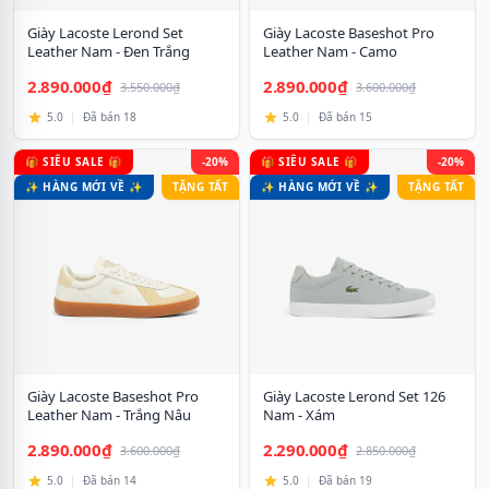
Giày Lacoste Lerond Set
Giày Lacoste Baseshot Pro
Leather Nam - Đen Trắng
Leather Nam - Camo
2.890.000₫
2.890.000₫
3.550.000₫
3.600.000₫
5.0
|
Đã bán 18
5.0
|
Đã bán 15
🎁 SIÊU SALE 🎁
-20%
🎁 SIÊU SALE 🎁
-20%
✨ HÀNG MỚI VỀ ✨
TẶNG TẤT
✨ HÀNG MỚI VỀ ✨
TẶNG TẤT
Giày Lacoste Baseshot Pro
Giày Lacoste Lerond Set 126
Leather Nam - Trắng Nâu
Nam - Xám
2.890.000₫
2.290.000₫
3.600.000₫
2.850.000₫
5.0
|
Đã bán 14
5.0
|
Đã bán 19