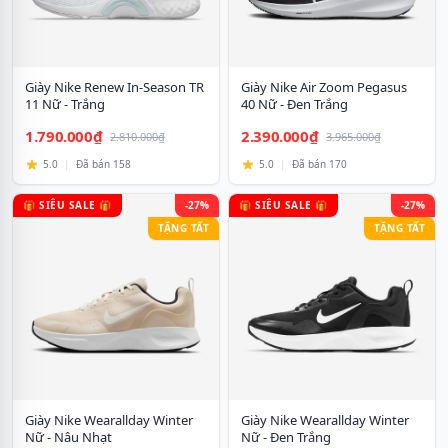
Giày Nike Renew In-Season TR
Giày Nike Air Zoom Pegasus
11 Nữ - Trắng
40 Nữ - Đen Trắng
1.790.000₫
2.390.000₫
2.810.000₫
3.965.000₫
5.0
|
Đã bán 158
5.0
|
Đã bán 170
🎁 SIÊU SALE 🎁
-27%
🎁 SIÊU SALE 🎁
-27%
TẶNG TẤT
TẶNG TẤT
Giày Nike Wearallday Winter
Giày Nike Wearallday Winter
Nữ - Nâu Nhạt
Nữ - Đen Trắng