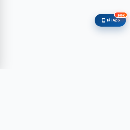
-200K
Tải App