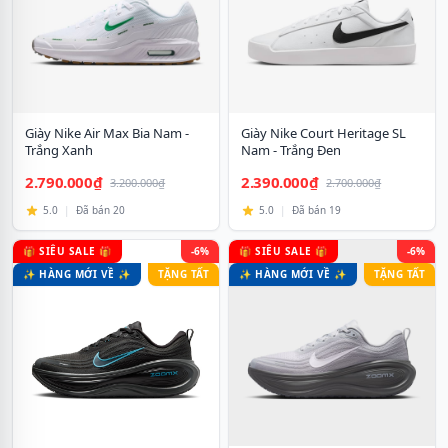
Giày Nike Air Max Bia Nam -
Giày Nike Court Heritage SL
Trắng Xanh
Nam - Trắng Đen
2.790.000₫
2.390.000₫
3.200.000₫
2.700.000₫
5.0
|
Đã bán 20
5.0
|
Đã bán 19
🎁 SIÊU SALE 🎁
-6%
🎁 SIÊU SALE 🎁
-6%
✨ HÀNG MỚI VỀ ✨
TẶNG TẤT
✨ HÀNG MỚI VỀ ✨
TẶNG TẤT