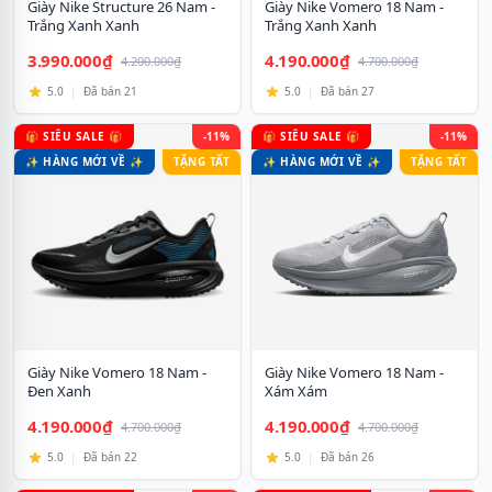
Giày Nike Structure 26 Nam -
Giày Nike Vomero 18 Nam -
Trắng Xanh Xanh
Trắng Xanh Xanh
3.990.000₫
4.190.000₫
4.200.000₫
4.700.000₫
5.0
|
Đã bán 21
5.0
|
Đã bán 27
🎁 SIÊU SALE 🎁
-11%
🎁 SIÊU SALE 🎁
-11%
✨ HÀNG MỚI VỀ ✨
TẶNG TẤT
✨ HÀNG MỚI VỀ ✨
TẶNG TẤT
Giày Nike Vomero 18 Nam -
Giày Nike Vomero 18 Nam -
Đen Xanh
Xám Xám
4.190.000₫
4.190.000₫
4.700.000₫
4.700.000₫
5.0
|
Đã bán 22
5.0
|
Đã bán 26