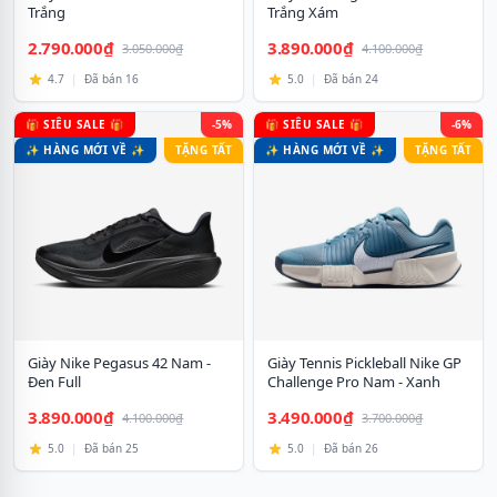
Trắng
Trắng Xám
2.790.000₫
3.890.000₫
3.050.000₫
4.100.000₫
4.7
|
Đã bán 16
5.0
|
Đã bán 24
🎁 SIÊU SALE 🎁
-5%
🎁 SIÊU SALE 🎁
-6%
✨ HÀNG MỚI VỀ ✨
TẶNG TẤT
✨ HÀNG MỚI VỀ ✨
TẶNG TẤT
Giày Nike Pegasus 42 Nam -
Giày Tennis Pickleball Nike GP
Đen Full
Challenge Pro Nam - Xanh
3.890.000₫
3.490.000₫
4.100.000₫
3.700.000₫
5.0
|
Đã bán 25
5.0
|
Đã bán 26