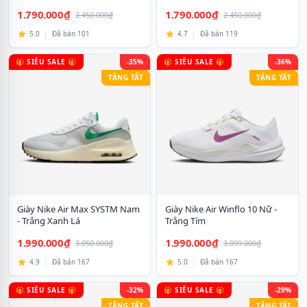
1.790.000₫
1.790.000₫
2.450.000₫
2.450.000₫
5.0
|
Đã bán 101
4.7
|
Đã bán 119
🎁 SIÊU SALE 🎁
-35%
🎁 SIÊU SALE 🎁
-36%
TẶNG TẤT
TẶNG TẤT
Giày Nike Air Max SYSTM Nam
Giày Nike Air Winflo 10 Nữ -
- Trắng Xanh Lá
Trắng Tím
1.990.000₫
1.990.000₫
3.050.000₫
3.099.000₫
4.9
|
Đã bán 167
5.0
|
Đã bán 167
🎁 SIÊU SALE 🎁
-32%
🎁 SIÊU SALE 🎁
-29%
TẶNG TẤT
TẶNG TẤT