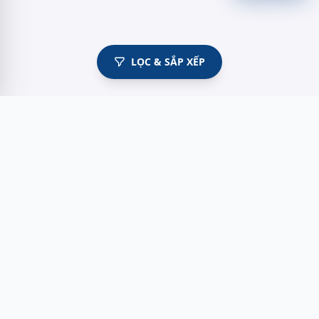
LỌC & SẮP XẾP
Myshoes là nền tảng mua sắm giày chính hãng hàng đầu