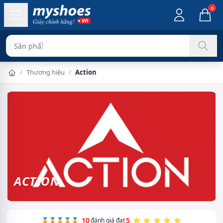
0
Sản phẩm ch
/
Thương hiệu
/
Action
ACTION
10
5
🏅🏅🏅🏅🏅
đánh giá đạt
⭐ ⭐ ⭐ ⭐ ⭐