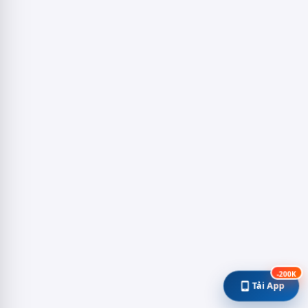
-200K
Tải App