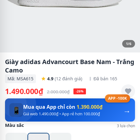
1/6
Giày adidas Advancourt Base Nam - Trắng
Camo
Mã: MSA615
4.9
(12 đánh giá)
Đã bán 165
1.490.000₫
2.000.000₫
-26%
APP -100K
Mua qua App chỉ còn
1.390.000₫
→
📱
Giá web 1.490.000₫ • App rẻ hơn 100.000₫
Màu sắc
3 lựa chọn