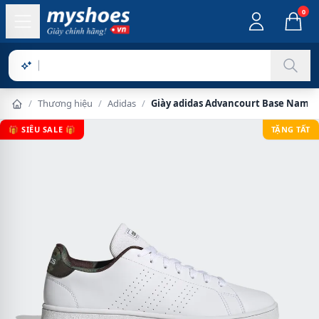
0
Sản phẩm
/
Thương hiệu
/
Adidas
/
Giày adidas Advancourt Base Nam -
🎁 SIÊU SALE 🎁
TẶNG TẤT