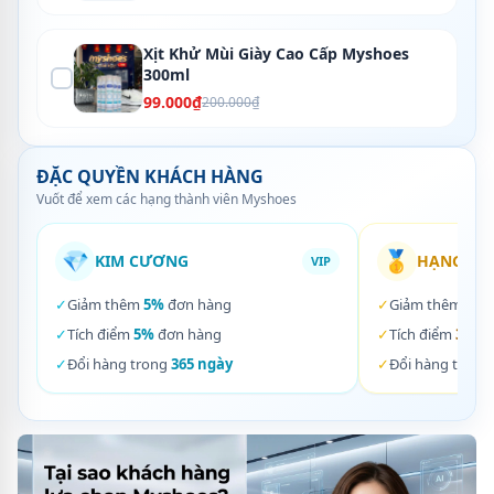
Xịt Khử Mùi Giày Cao Cấp Myshoes
300ml
99.000₫
200.000₫
ĐẶC QUYỀN KHÁCH HÀNG
Vuốt để xem các hạng thành viên Myshoes
💎
🥇
KIM CƯƠNG
HẠNG VÀ
VIP
✓
Giảm thêm
5%
đơn hàng
✓
Giảm thêm
3%
✓
Tích điểm
5%
đơn hàng
✓
Tích điểm
3%
đơ
✓
Đổi hàng trong
365 ngày
✓
Đổi hàng trong