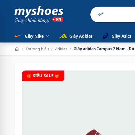
Sản phẩm chính 
Giày Nike
Giày Adidas
Giày Asics
/
Thương hiệu
/
Adidas
/
Giày adidas Campus 2 Nam - Đỏ
🎁 SIÊU SALE 🎁