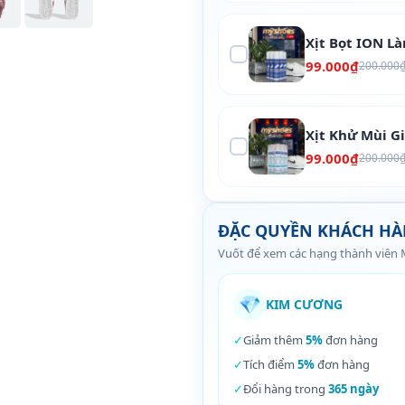
Xịt Bọt ION L
99.000₫
200.000
Xịt Khử Mùi G
99.000₫
200.000
ĐẶC QUYỀN KHÁCH H
Vuốt để xem các hạng thành viên
💎
KIM CƯƠNG
✓
Giảm thêm
5%
đơn hàng
✓
Tích điểm
5%
đơn hàng
✓
Đổi hàng trong
365 ngày