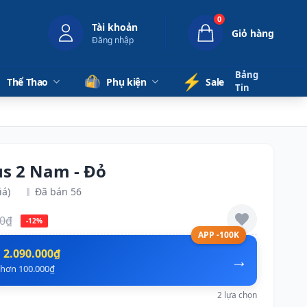
0
Tài khoản
Giỏ hàng
Đăng nhập
Bảng
⚡️
Thể Thao
Phụ kiện
Sale
Tin
s 2 Nam - Đỏ
iá)
Đã bán 56
00₫
-12%
APP -100K
n
2.090.000₫
→
ẻ hơn 100.000₫
2 lựa chọn