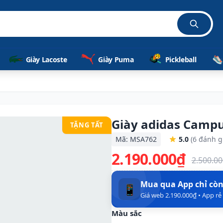
hãn
Giày Lacoste
Giày Puma
Pickleball
Giày adidas Campu
TẶNG TẤT
Mã: MSA762
5.0
(6 đánh g
2.190.000₫
2.500.0
Mua qua App chỉ cò
📱
Giá web 2.190.000₫ • App r
Màu sắc