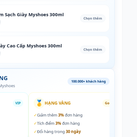
àm Sạch Giày Myshoes 300ml
Chọn thêm
₫
iày Cao Cấp Myshoes 300ml
Chọn thêm
₫
ÀNG
100.000+ khách hàng
 Myshoes
🥇
🏵️
HẠNG VÀNG
VIP
Gold
✓
Giảm thêm
3%
đơn hàng
✓
Giả
✓
Tích điểm
3%
đơn hàng
✓
Tích
✓
Đổi hàng trong
30 ngày
✓
Đổi 