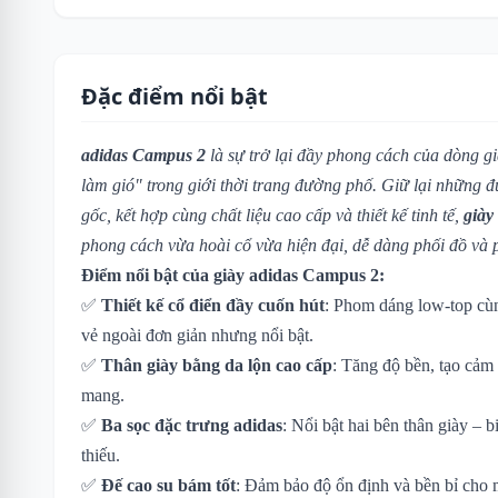
Đặc điểm nổi bật
adidas Campus 2
là sự trở lại đầy phong cách của dòng g
làm gió" trong giới thời trang đường phố. Giữ lại những đ
gốc, kết hợp cùng chất liệu cao cấp và thiết kế tinh tế,
giày
phong cách vừa hoài cổ vừa hiện đại, dễ dàng phối đồ và 
Điểm nổi bật của giày adidas Campus 2:
✅
Thiết kế cổ điển đầy cuốn hút
: Phom dáng low-top cùn
vẻ ngoài đơn giản nhưng nổi bật.
✅
Thân giày bằng da lộn cao cấp
: Tăng độ bền, tạo cảm
mang.
✅
Ba sọc đặc trưng adidas
: Nổi bật hai bên thân giày – 
thiếu.
✅
Đế cao su bám tốt
: Đảm bảo độ ổn định và bền bỉ cho 