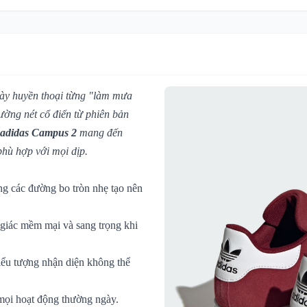
iày huyền thoại từng "làm mưa
ường nét cổ điển từ phiên bản
 adidas Campus 2
mang đến
phù hợp với mọi dịp.
g các đường bo tròn nhẹ tạo nên
 giác mềm mại và sang trọng khi
biểu tượng nhận diện không thể
mọi hoạt động thường ngày.