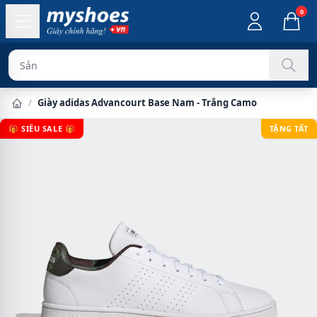
0
Sản phẩm chín
/
Giày adidas Advancourt Base Nam - Trắng Camo
🎁 SIÊU SALE 🎁
TẶNG TẤT