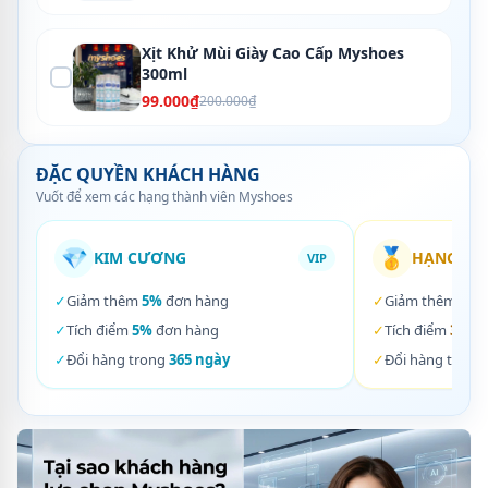
Xịt Khử Mùi Giày Cao Cấp Myshoes
300ml
99.000₫
200.000₫
ĐẶC QUYỀN KHÁCH HÀNG
Vuốt để xem các hạng thành viên Myshoes
💎
🥇
KIM CƯƠNG
HẠNG VÀ
VIP
✓
Giảm thêm
5%
đơn hàng
✓
Giảm thêm
3%
✓
Tích điểm
5%
đơn hàng
✓
Tích điểm
3%
đơ
✓
Đổi hàng trong
365 ngày
✓
Đổi hàng trong