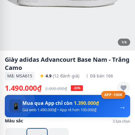
1/6
Giày adidas Advancourt Base Nam - Trắng
Camo
Mã: MSA615
4.9
(12 đánh giá)
Đã bán 166
1.490.000₫
2.000.000₫
-26%
APP -100K
Mua qua App chỉ còn
1.390.000₫
→
📱
Giá web 1.490.000₫ • App rẻ hơn 100.000₫
Màu sắc
3 lựa chọn