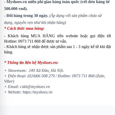
- Myshoes.vn miễn phí giao hàng toàn quốc (với đơn hàng từ
500.000 vnđ).
- Đổi hàng trong 30 ngày.
(Áp dụng với sản phẩm chưa sử
dụng, nguyên vẹn như khi nhận hàng)
* Cách thức mua hàng:
- Khách hàng MUA HÀNG trên website hoặc gọi điện tới
Hotline:
0973 711 868
để được tư vấn.
- Khách hàng sẽ nhận được sản phẩm sau 1 - 3 ngày kể từ khi đặt
hàng.
* Thông tin liên hệ Myshoes.vn:
+
Showroom
: 249 Xã Đàn, Hà Nội.
+ Điện thoại:
(024)66 508 279
/ Hotline:
0973 711 868
(Zalo,
Viber)
+ Email: cskh@myshoes.vn
+ Website:
https://myshoes.vn