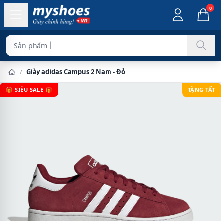
0
Sản phẩm chính hãng
/
Giày adidas Campus 2 Nam - Đỏ
🎁 SIÊU SALE 🎁
TẶNG TẤT