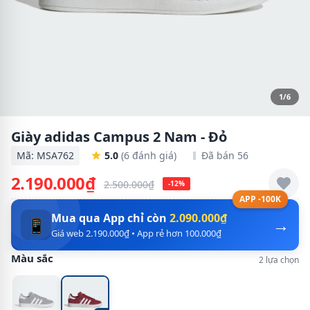
1/6
Giày adidas Campus 2 Nam - Đỏ
Mã: MSA762
5.0
(6 đánh giá)
Đã bán 56
2.190.000₫
2.500.000₫
-12%
APP -100K
Mua qua App chỉ còn
2.090.000₫
→
📱
Giá web 2.190.000₫ • App rẻ hơn 100.000₫
Màu sắc
2 lựa chọn