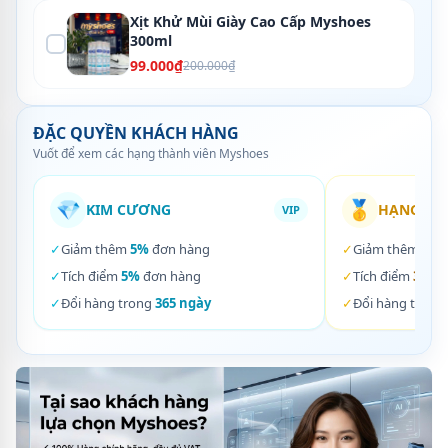
Xịt Khử Mùi Giày Cao Cấp Myshoes
300ml
99.000₫
200.000₫
ĐẶC QUYỀN KHÁCH HÀNG
Vuốt để xem các hạng thành viên Myshoes
💎
🥇
KIM CƯƠNG
HẠNG VÀ
VIP
✓
Giảm thêm
5%
đơn hàng
✓
Giảm thêm
3%
✓
Tích điểm
5%
đơn hàng
✓
Tích điểm
3%
đơ
✓
Đổi hàng trong
365 ngày
✓
Đổi hàng trong