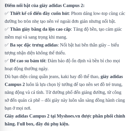
Điểm nổi bật của giày adidas Campus 2:
✅
Thiết kế cổ điển đầy cuốn hút
: Phom dáng low-top cùng các
đường bo tròn nhẹ tạo nên vẻ ngoài đơn giản nhưng nổi bật.
✅
Thân giày bằng da lộn cao cấp
: Tăng độ bền, tạo cảm giác
mềm mại và sang trọng khi mang.
✅
Ba sọc đặc trưng adidas
: Nổi bật hai bên thân giày – biểu
tượng nhận diện không thể thiếu.
✅
Đế cao su bám tốt
: Đảm bảo độ ổn định và bền bỉ cho mọi
hoạt động thường ngày.
Dù bạn diện cùng quần jeans, kaki hay đồ thể thao,
giày adidas
Campus 2
luôn là lựa chọn lý tưởng để tạo nên set đồ trẻ trung,
năng động và cá tính. Từ đường phố đến giảng đường, từ công
sở đến quán cà phê – đôi giày này luôn sẵn sàng đồng hành cùng
bạn ở mọi nơi.
Giày adidas Campus 2 tại Myshoes.vn được phân phối chính
hãng. Full box, đầy đủ phụ kiện.