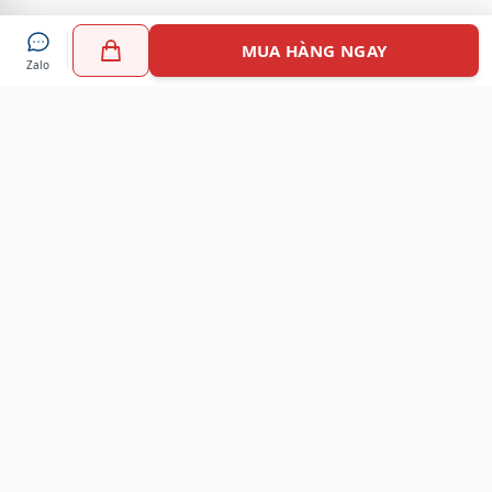
MUA HÀNG NGAY
Zalo
Myshoes là nền tảng mua sắm giày chính hãng hàng đầu
Việt Nam với hơn 100.000 khách hàng đã tin tưởng và lựa
chọn. Cùng với công nghệ hiện đại chúng tôi cam kết