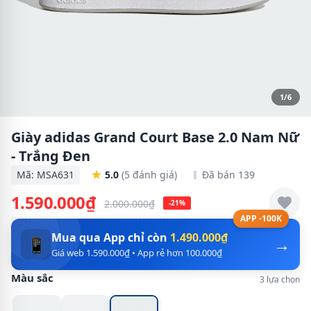
1/6
Giày adidas Grand Court Base 2.0 Nam Nữ
- Trắng Đen
Mã: MSA631
5.0
(5 đánh giá)
Đã bán 139
1.590.000₫
2.000.000₫
-21%
APP -100K
Mua qua App chỉ còn
1.490.000₫
→
📱
Giá web 1.590.000₫ • App rẻ hơn 100.000₫
Màu sắc
3 lựa chọn