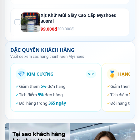
Xịt Khử Mùi Giày Cao Cấp Myshoes
300ml
99.000₫
200.000₫
ĐẶC QUYỀN KHÁCH HÀNG
Vuốt để xem các hạng thành viên Myshoes
💎
🥇
KIM CƯƠNG
HẠNG VÀ
VIP
✓
Giảm thêm
5%
đơn hàng
✓
Giảm thêm
3%
✓
Tích điểm
5%
đơn hàng
✓
Tích điểm
3%
đơ
✓
Đổi hàng trong
365 ngày
✓
Đổi hàng trong