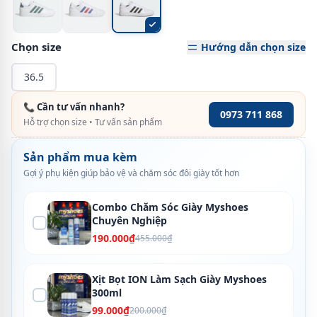
Chọn size
Hướng dẫn chọn size
36.5
📞 Cần tư vấn nhanh?
0973 711 868
Hỗ trợ chọn size • Tư vấn sản phẩm
Sản phẩm mua kèm
Gợi ý phụ kiện giúp bảo vệ và chăm sóc đôi giày tốt hơn
Combo Chăm Sóc Giày Myshoes
Chuyên Nghiệp
190.000₫
455.000₫
Xịt Bọt ION Làm Sạch Giày Myshoes
300ml
99.000₫
200.000₫