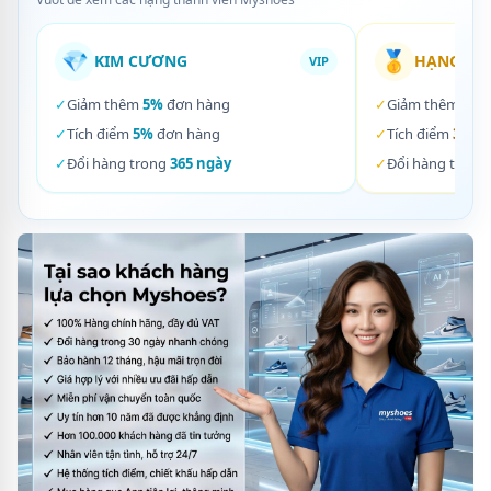
💎
🥇
KIM CƯƠNG
HẠNG VÀ
VIP
✓
Giảm thêm
5%
đơn hàng
✓
Giảm thêm
3%
✓
Tích điểm
5%
đơn hàng
✓
Tích điểm
3%
đơ
✓
Đổi hàng trong
365 ngày
✓
Đổi hàng trong