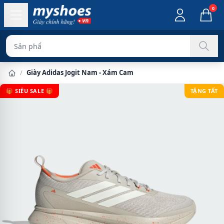
0
Sản phẩm chính hã
/
Giày Adidas Jogit Nam - Xám Cam
🎁 SIÊU SALE 🎁
TẶNG TẤT