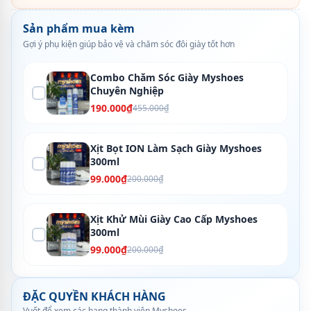
Sản phẩm mua kèm
Gợi ý phụ kiện giúp bảo vệ và chăm sóc đôi giày tốt hơn
Combo Chăm Sóc Giày Myshoes
Chuyên Nghiệp
190.000₫
455.000₫
Xịt Bọt ION Làm Sạch Giày Myshoes
300ml
99.000₫
200.000₫
Xịt Khử Mùi Giày Cao Cấp Myshoes
300ml
99.000₫
200.000₫
ĐẶC QUYỀN KHÁCH HÀNG
Vuốt để xem các hạng thành viên Myshoes