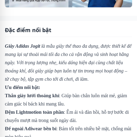
Đặc điểm nổi bật
Giày Adidas Jogit
là mẫu giày thể thao đa dụng, được thiết kế để
mang lại sự thoải mái tối đa cho cả vận động và sinh hoạt hằng
ngày. Với trọng lượng nhẹ, kiểu dáng hiện đại cùng chất liệu
thoáng khí, đôi giày giúp bạn luôn tự tin trong mọi hoạt động –
từ chạy bộ, tập gym cho tới đi chơi, đi làm.
Ưu điểm nổi bật:
Thân giày lưới thoáng khí
: Giúp bàn chân luôn mát mẻ, giảm
cảm giác bí bách khi mang lâu.
Đệm Lightmotion toàn phần
: Êm ái và đàn hồi, hỗ trợ bước di
chuyển mượt mà trong suốt ngày dài.
Đế ngoài Adiwear bền bỉ
: Bám tốt trên nhiều bề mặt, chống mài
mòn hiệu quả.