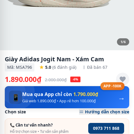
1/6
Giày Adidas Jogit Nam - Xám Cam
Mã: MSA796
5.0
(6 đánh giá)
Đã bán 67
1.890.000₫
2.000.000₫
-6%
APP -100K
Mua qua App chỉ còn
1.790.000₫
→
📱
Giá web 1.890.000₫ • App rẻ hơn 100.000₫
Chọn size
Hướng dẫn chọn size
📞 Cần tư vấn nhanh?
0973 711 868
Hỗ trợ chọn size • Tư vấn sản phẩm