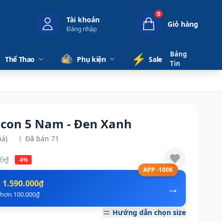
0
Tài khoản
Giỏ hàng
Đăng nhập
Bảng
⚡️
Thể Thao
Phụ kiện
Sale
Tin
lcon 5 Nam - Đen Xanh
iá)
Đã bán 71
00₫
-6%
APP -100K
n
1.590.000₫
→
ẻ hơn 100.000₫
Hướng dẫn chọn size