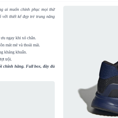
ững ai muốn chinh phục mọi thử
với thiết kế đẹp trẻ trung năng
i ưu ngay khi xỏ chân.
uôn mát mẻ và thoải mái.
ăng kháng khuẩn.
t trội.
i chính hãng. Full box, đầy đủ