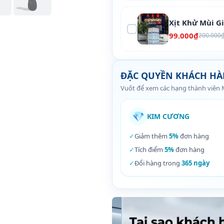
Xịt Khử Mùi G
99.000₫
200.000
ĐẶC QUYỀN KHÁCH H
Vuốt để xem các hạng thành viên
💎
KIM CƯƠNG
✓
Giảm thêm
5%
đơn hàng
✓
Tích điểm
5%
đơn hàng
✓
Đổi hàng trong
365 ngày