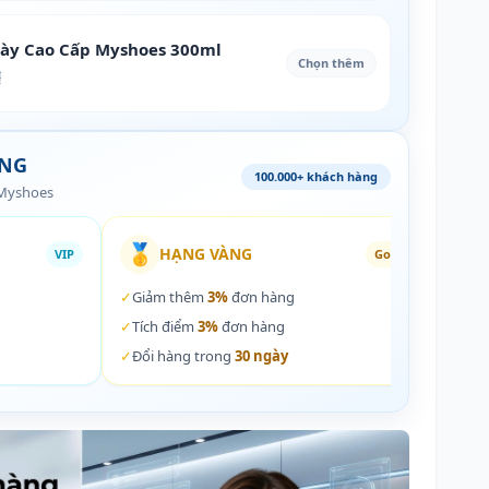
iày Cao Cấp Myshoes 300ml
Chọn thêm
₫
ÀNG
100.000+ khách hàng
 Myshoes
🥇
🏵️
HẠNG VÀNG
VIP
Gold
✓
Giảm thêm
3%
đơn hàng
✓
Giả
✓
Tích điểm
3%
đơn hàng
✓
Tích
✓
Đổi hàng trong
30 ngày
✓
Đổi 