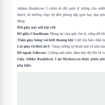
Adidas Runfalcon 5 chính là đôi giày lý tưởng cho nh
thách, từ đường chạy bộ đến phòng tập gym hay dạo phố 
động.
Đôi giày này nổi bật với:
Đế giữa Cloudfoam
: Mang lại cảm giác êm ái, nâng đỡ tố
Thân giày bằng vải lưới thoáng khí
: Giữ cho bàn chân l
Lót giày OrthoLite®
: Tăng cường sự thoải mái và khả n
Đế ngoài Adiwear
: Chống mài mòn, đảm bảo độ bền bỉ vượ
Giày Adidas Runfalcon 5
tại Myshoes.vn được phân phố
phụ kiện.