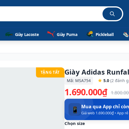
Giày Lacoste
Giày Puma
Pickleball
Giày Adidas Runfa
TẶNG TẤT
Mã: MSA754
5.0
(2 đánh g
1.690.000₫
1.800.0
Mua qua App chỉ cò
📱
Giá web 1.690.000₫ • App r
Chọn size