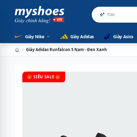
Sản phẩm
Giày Nike
Giày Adidas
Giày Asics
/
Giày Adidas Runfalcon 5 Nam - Đen Xanh
🎁 SIÊU SALE 🎁