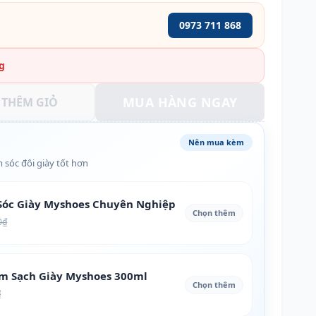
0973 711 868
g
MUA HÀNG NGAY
THÊM GIỎ
Nên mua kèm
 sóc đôi giày tốt hơn
óc Giày Myshoes Chuyên Nghiệp
Chọn thêm
0₫
àm Sạch Giày Myshoes 300ml
Chọn thêm
₫