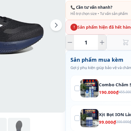
📞 Cần tư vấn nhanh?
Hỗ trợ chọn size • Tư vấn sản phẩm
Sản phẩm hiện đã hết hàn
!
Sản phẩm mua kèm
Gợi ý phụ kiện giúp bảo vệ và chăm
Combo Chăm S
190.000₫
455.00
Xịt Bọt ION L
99.000₫
200.000