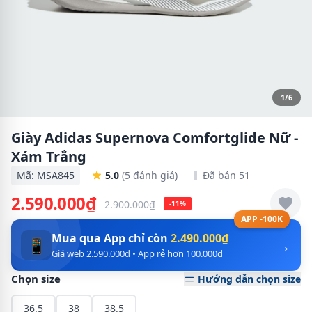
1/6
Giày Adidas Supernova Comfortglide Nữ -
Xám Trắng
Mã: MSA845
5.0
(5 đánh giá)
Đã bán 51
2.590.000₫
2.900.000₫
-11%
APP -100K
Mua qua App chỉ còn
2.490.000₫
→
📱
Giá web 2.590.000₫ • App rẻ hơn 100.000₫
Chọn size
Hướng dẫn chọn size
36.5
38
38.5