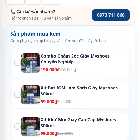
📞 Cần tư vấn nhanh?
0973 711 868
Hỗ trợ chọn size • Tư vấn sản phẩm
Sản phẩm mua kèm
Gợi ý phụ kiện giúp bảo vệ và chăm sóc đôi giày tốt hơn
Combo Chăm Sóc Giày Myshoes
Chuyên Nghiệp
190.000₫
455.000₫
Xịt Bọt ION Làm Sạch Giày Myshoes
300ml
99.000₫
200.000₫
Xịt Khử Mùi Giày Cao Cấp Myshoes
300ml
99.000₫
200.000₫