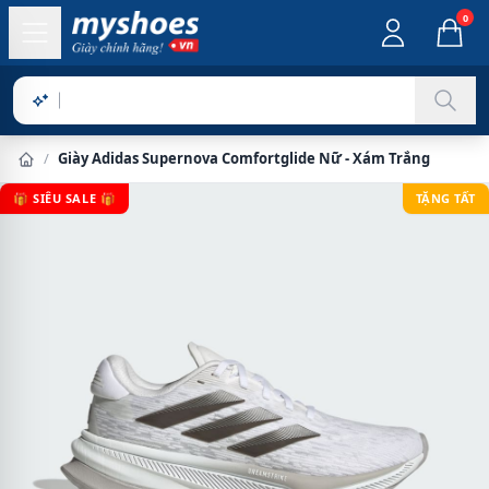
0
Sản phẩm
/
Giày Adidas Supernova Comfortglide Nữ - Xám Trắng
🎁 SIÊU SALE 🎁
TẶNG TẤT