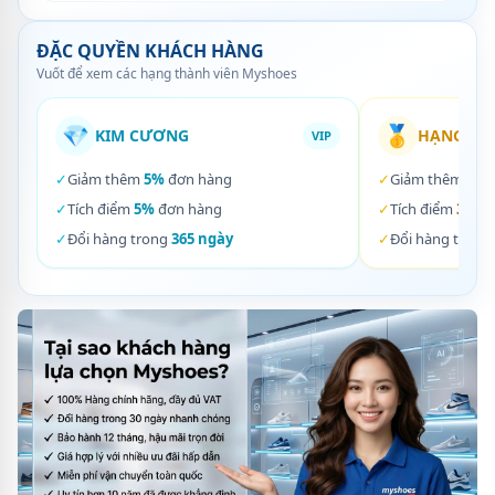
ĐẶC QUYỀN KHÁCH HÀNG
Vuốt để xem các hạng thành viên Myshoes
💎
🥇
KIM CƯƠNG
HẠNG VÀ
VIP
✓
Giảm thêm
5%
đơn hàng
✓
Giảm thêm
3%
✓
Tích điểm
5%
đơn hàng
✓
Tích điểm
3%
đơ
✓
Đổi hàng trong
365 ngày
✓
Đổi hàng trong