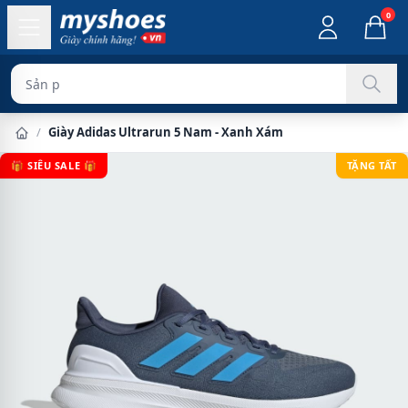
0
Sản phẩm chính
/
Giày Adidas Ultrarun 5 Nam - Xanh Xám
🎁 SIÊU SALE 🎁
TẶNG TẤT