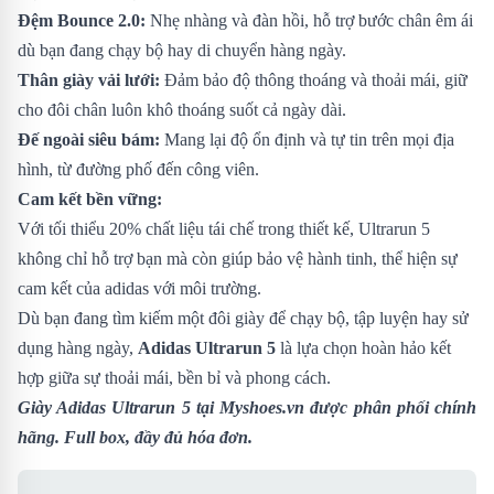
Đệm Bounce 2.0:
Nhẹ nhàng và đàn hồi, hỗ trợ bước chân êm ái
dù bạn đang chạy bộ hay di chuyển hàng ngày.
Thân giày vải lưới:
Đảm bảo độ thông thoáng và thoải mái, giữ
cho đôi chân luôn khô thoáng suốt cả ngày dài.
Đế ngoài siêu bám:
Mang lại độ ổn định và tự tin trên mọi địa
hình, từ đường phố đến công viên.
Cam kết bền vững:
Với tối thiểu 20% chất liệu tái chế trong thiết kế, Ultrarun 5
không chỉ hỗ trợ bạn mà còn giúp bảo vệ hành tinh, thể hiện sự
cam kết của adidas với môi trường.
Dù bạn đang tìm kiếm một đôi giày để chạy bộ, tập luyện hay sử
dụng hàng ngày,
Adidas Ultrarun 5
là lựa chọn hoàn hảo kết
hợp giữa sự thoải mái, bền bỉ và phong cách.
Giày Adidas Ultrarun 5
tại Myshoes.vn được phân phối chính
hãng. Full box, đầy đủ hóa đơn.