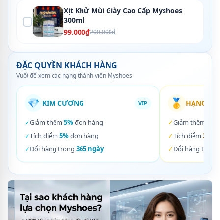
Xịt Khử Mùi Giày Cao Cấp Myshoes
300ml
99.000₫
200.000₫
ĐẶC QUYỀN KHÁCH HÀNG
Vuốt để xem các hạng thành viên Myshoes
💎
🥇
KIM CƯƠNG
HẠNG VÀ
VIP
✓
Giảm thêm
5%
đơn hàng
✓
Giảm thêm
3%
✓
Tích điểm
5%
đơn hàng
✓
Tích điểm
3%
đơ
✓
Đổi hàng trong
365 ngày
✓
Đổi hàng trong