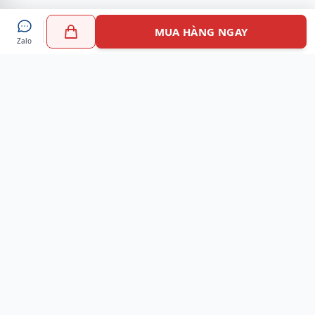
MUA HÀNG NGAY
Zalo
Myshoes là nền tảng mua sắm giày chính hãng hàng đầu
Việt Nam với hơn 100.000 khách hàng đã tin tưởng và lựa
chọn. Cùng với công nghệ hiện đại chúng tôi cam kết
mang đến trải nghiệm mua sắm tuyệt vời nhất.