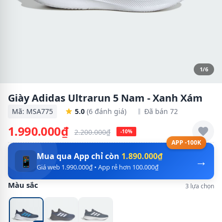
1/6
Giày Adidas Ultrarun 5 Nam - Xanh Xám
Mã: MSA775
5.0
(6 đánh giá)
Đã bán 72
1.990.000₫
2.200.000₫
-10%
APP -100K
Mua qua App chỉ còn
1.890.000₫
→
📱
Giá web 1.990.000₫ • App rẻ hơn 100.000₫
Màu sắc
3 lựa chọn