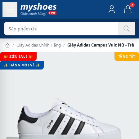
0
Sản phẩm chính hãng 1
/
Giày Adidas Chính Hãng
/
Giày Adidas Campus Vulc Nữ - Trắn
🎁 SIÊU SALE 🎁
TẶNG TẤT
✨ HÀNG MỚI VỀ ✨