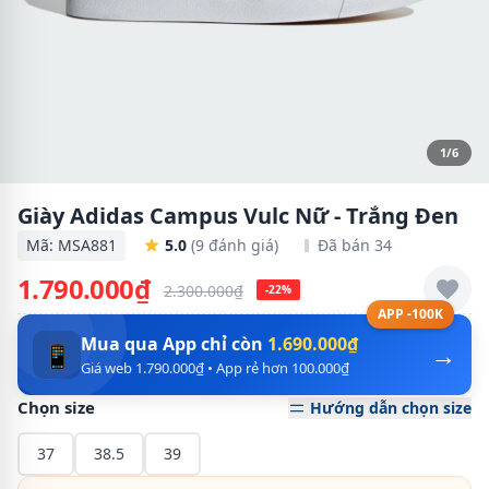
1/6
Giày Adidas Campus Vulc Nữ - Trắng Đen
Mã: MSA881
5.0
(9 đánh giá)
Đã bán 34
1.790.000₫
2.300.000₫
-22%
APP -100K
Mua qua App chỉ còn
1.690.000₫
→
📱
Giá web 1.790.000₫ • App rẻ hơn 100.000₫
Chọn size
Hướng dẫn chọn size
37
38.5
39