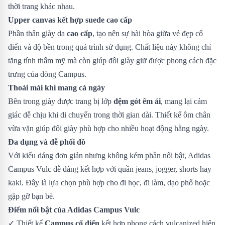
thời trang khác nhau.
Upper canvas kết hợp suede cao cấp
Phần thân giày da
cao cấp
, tạo nên sự hài hòa giữa vẻ đẹp cổ
điển và độ bền trong quá trình sử dụng. Chất liệu này không chỉ
tăng tính thẩm mỹ mà còn giúp đôi giày giữ được phong cách đặc
trưng của dòng Campus.
Thoải mái khi mang cả ngày
Bên trong giày được trang bị lớp
đệm gót êm ái
, mang lại cảm
giác dễ chịu khi di chuyển trong thời gian dài. Thiết kế ôm chân
vừa vặn giúp đôi giày phù hợp cho nhiều hoạt động hằng ngày.
Đa dụng và dễ phối đồ
Với kiểu dáng đơn giản nhưng không kém phần nổi bật, Adidas
Campus Vulc dễ dàng kết hợp với quần jeans, jogger, shorts hay
kaki. Đây là lựa chọn phù hợp cho đi học, đi làm, dạo phố hoặc
gặp gỡ bạn bè.
Điểm nổi bật của Adidas Campus Vulc
✓ Thiết kế
Campus cổ điển
kết hợp phong cách vulcanized hiện