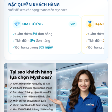
ĐẶC QUYỀN KHÁCH HÀNG
Vuốt để xem các hạng thành viên Myshoes
💎
🥇
KIM CƯƠNG
HẠNG VÀ
VIP
✓
Giảm thêm
5%
đơn hàng
✓
Giảm thêm
3%
✓
Tích điểm
5%
đơn hàng
✓
Tích điểm
3%
đơ
✓
Đổi hàng trong
365 ngày
✓
Đổi hàng trong