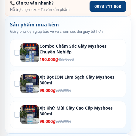
📞 Cần tư vấn nhanh?
0973 711 868
Hỗ trợ chọn size • Tư vấn sản phẩm
Sản phẩm mua kèm
Gợi ý phụ kiện giúp bảo vệ và chăm sóc đôi giày tốt hơn
Combo Chăm Sóc Giày Myshoes
Chuyên Nghiệp
190.000₫
455.000₫
Xịt Bọt ION Làm Sạch Giày Myshoes
300ml
99.000₫
200.000₫
Xịt Khử Mùi Giày Cao Cấp Myshoes
300ml
99.000₫
200.000₫