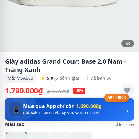
1/6
Giày adidas Grand Court Base 2.0 Nam -
Trắng Xanh
Mã: MSA863
5.0
(6 đánh giá)
Đã bán 56
1.790.000₫
2.100.000₫
-15%
APP -100K
Mua qua App chỉ còn
1.690.000₫
→
📱
Giá web 1.790.000₫ • App rẻ hơn 100.000₫
Màu sắc
4 lựa chọn