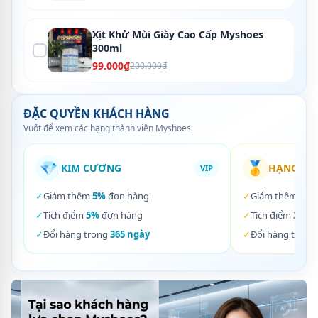
Xịt Khử Mùi Giày Cao Cấp Myshoes
300ml
99.000₫
200.000₫
ĐẶC QUYỀN KHÁCH HÀNG
Vuốt để xem các hạng thành viên Myshoes
💎
🥇
KIM CƯƠNG
HẠNG VÀ
VIP
✓
Giảm thêm
5%
đơn hàng
✓
Giảm thêm
3%
✓
Tích điểm
5%
đơn hàng
✓
Tích điểm
3%
đơ
✓
Đổi hàng trong
365 ngày
✓
Đổi hàng trong