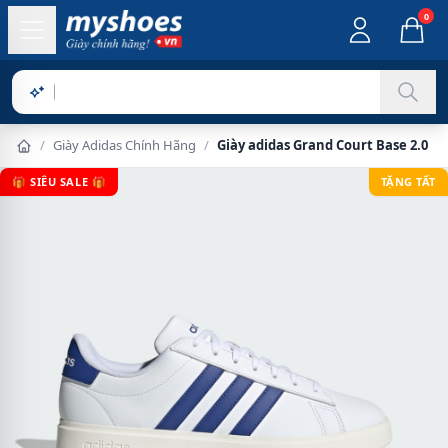
0
Sản ph
/
Giày Adidas Chính Hãng
/
Giày adidas Grand Court Base 2.0 N
🎁 SIÊU SALE 🎁
TẶNG TẤT