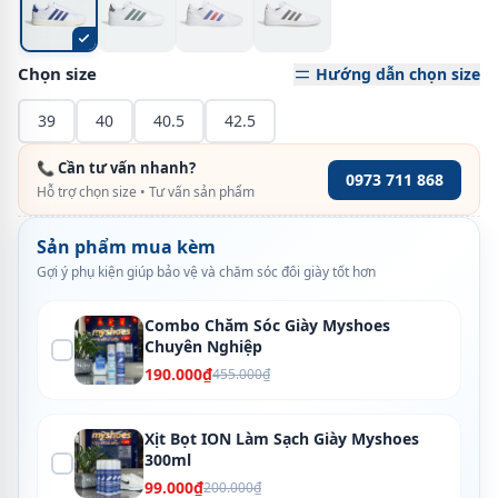
Chọn size
Hướng dẫn chọn size
39
40
40.5
42.5
📞 Cần tư vấn nhanh?
0973 711 868
Hỗ trợ chọn size • Tư vấn sản phẩm
Sản phẩm mua kèm
Gợi ý phụ kiện giúp bảo vệ và chăm sóc đôi giày tốt hơn
Combo Chăm Sóc Giày Myshoes
Chuyên Nghiệp
190.000₫
455.000₫
Xịt Bọt ION Làm Sạch Giày Myshoes
300ml
99.000₫
200.000₫