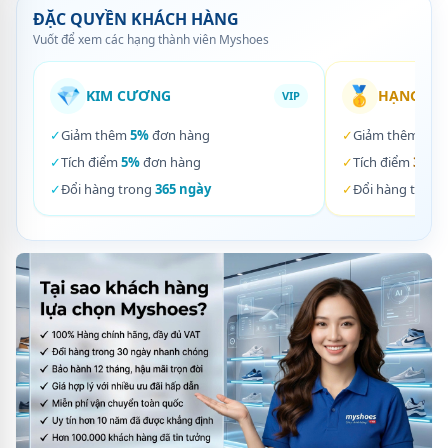
ĐẶC QUYỀN KHÁCH HÀNG
Vuốt để xem các hạng thành viên Myshoes
💎
🥇
KIM CƯƠNG
HẠNG VÀ
VIP
✓
Giảm thêm
5%
đơn hàng
✓
Giảm thêm
3%
✓
Tích điểm
5%
đơn hàng
✓
Tích điểm
3%
đơ
✓
Đổi hàng trong
365 ngày
✓
Đổi hàng trong