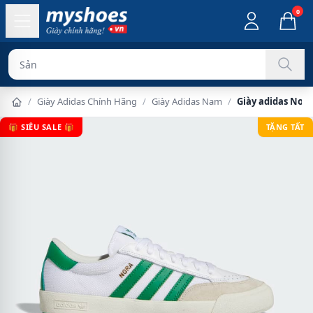
0
Sản phẩm chín
/
Giày Adidas Chính Hãng
/
Giày Adidas Nam
/
Giày adidas Nor
🎁 SIÊU SALE 🎁
TẶNG TẤT