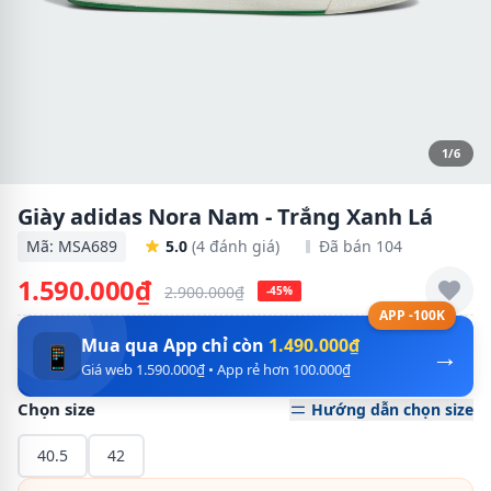
1/6
Giày adidas Nora Nam - Trắng Xanh Lá
Mã: MSA689
5.0
(4 đánh giá)
Đã bán 104
1.590.000₫
2.900.000₫
-45%
APP -100K
Mua qua App chỉ còn
1.490.000₫
→
📱
Giá web 1.590.000₫ • App rẻ hơn 100.000₫
Chọn size
Hướng dẫn chọn size
40.5
42