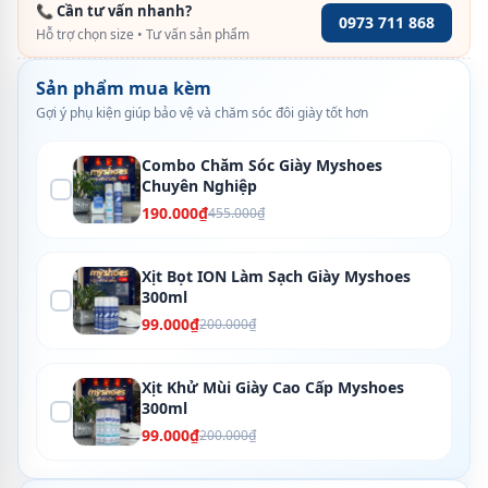
📞 Cần tư vấn nhanh?
0973 711 868
Hỗ trợ chọn size • Tư vấn sản phẩm
Sản phẩm mua kèm
Gợi ý phụ kiện giúp bảo vệ và chăm sóc đôi giày tốt hơn
Combo Chăm Sóc Giày Myshoes
Chuyên Nghiệp
190.000₫
455.000₫
Xịt Bọt ION Làm Sạch Giày Myshoes
300ml
99.000₫
200.000₫
Xịt Khử Mùi Giày Cao Cấp Myshoes
300ml
99.000₫
200.000₫