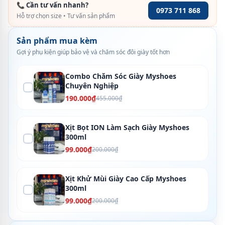
📞 Cần tư vấn nhanh?
0973 711 868
Hỗ trợ chọn size • Tư vấn sản phẩm
Sản phẩm mua kèm
Gợi ý phụ kiện giúp bảo vệ và chăm sóc đôi giày tốt hơn
Combo Chăm Sóc Giày Myshoes
Chuyên Nghiệp
190.000₫
455.000₫
Xịt Bọt ION Làm Sạch Giày Myshoes
300ml
99.000₫
200.000₫
Xịt Khử Mùi Giày Cao Cấp Myshoes
300ml
99.000₫
200.000₫