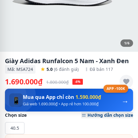
1/6
Giày Adidas Runfalcon 5 Nam - Xanh Đen
Mã: MSA724
5.0
(6 đánh giá)
Đã bán 117
1.690.000₫
1.800.000₫
-6%
APP -100K
Mua qua App chỉ còn
1.590.000₫
→
📱
Giá web 1.690.000₫ • App rẻ hơn 100.000₫
Chọn size
Hướng dẫn chọn size
40.5