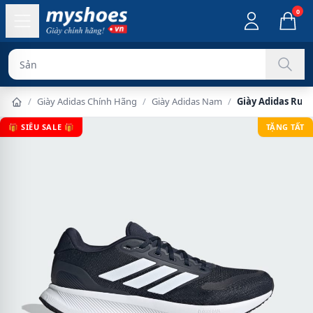
0
Sản phẩm chính
/
Giày Adidas Chính Hãng
/
Giày Adidas Nam
/
Giày Adidas Run
🎁 SIÊU SALE 🎁
TẶNG TẤT