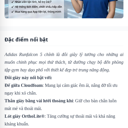
Đặc điểm nổi bật
Adidas Runfalcon 5 chính là đôi giày lý tưởng cho những ai
muốn chinh phục mọi thử thách, từ đường chạy bộ đến phòng
tập gym hay dạo phố với thiết kế đẹp trẻ trung năng động.
Đôi giày này nổi bật với:
Đế giữa Cloudfoam
: Mang lại cảm giác êm ái, nâng đỡ tối ưu
ngay khi xỏ chân.
Thân giày bằng vải lưới thoáng khí
: Giữ cho bàn chân luôn
mát mẻ và thoải mái.
Lót giày OrthoLite®
: Tăng cường sự thoải mái và khả năng
kháng khuẩn.