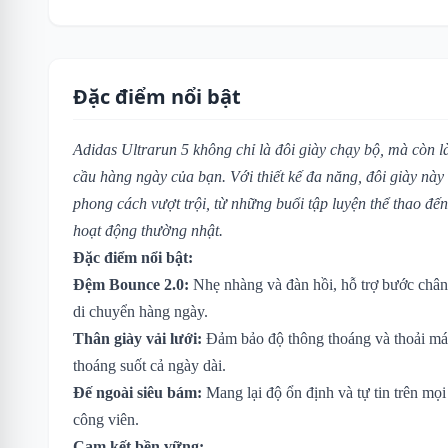
Đặc điểm nổi bật
Adidas Ultrarun 5 không chỉ là đôi giày chạy bộ, mà còn l
cầu hàng ngày của bạn. Với thiết kế đa năng, đôi giày nà
phong cách vượt trội, từ những buổi tập luyện thể thao đ
hoạt động thường nhật.
Đặc điểm nổi bật:
Đệm Bounce 2.0:
Nhẹ nhàng và đàn hồi, hỗ trợ bước chân
di chuyển hàng ngày.
Thân giày vải lưới:
Đảm bảo độ thông thoáng và thoải mái
thoáng suốt cả ngày dài.
Đế ngoài siêu bám:
Mang lại độ ổn định và tự tin trên mọi
công viên.
Cam kết bền vững: