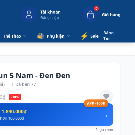
0
Tài khoản
Giỏ hàng
Đăng nhập
Bảng
⚡️
Thể Thao
Phụ kiện
Sale
Tin
run 5 Nam - Đen Đen
iá)
Đã bán 77
00₫
-10%
APP -100K
n
1.890.000₫
→
ẻ hơn 100.000₫
3 lựa chọn