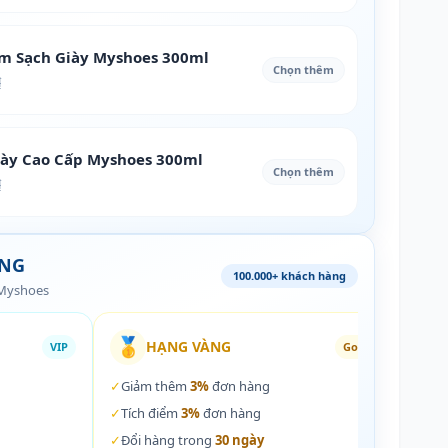
àm Sạch Giày Myshoes 300ml
Chọn thêm
₫
iày Cao Cấp Myshoes 300ml
Chọn thêm
₫
ÀNG
100.000+ khách hàng
 Myshoes
🥇
🏵️
HẠNG VÀNG
VIP
Gold
✓
Giảm thêm
3%
đơn hàng
✓
Giả
✓
Tích điểm
3%
đơn hàng
✓
Tích
✓
Đổi hàng trong
30 ngày
✓
Đổi 