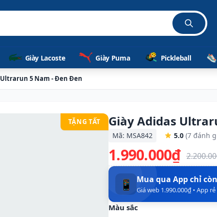
Giày Lacoste
Giày Puma
Pickleball
 Ultrarun 5 Nam - Đen Đen
Giày Adidas Ultra
TẶNG TẤT
Mã: MSA842
5.0
(7 đánh g
1.990.000₫
2.200.0
Mua qua App chỉ cò
📱
Giá web 1.990.000₫ • App r
Màu sắc