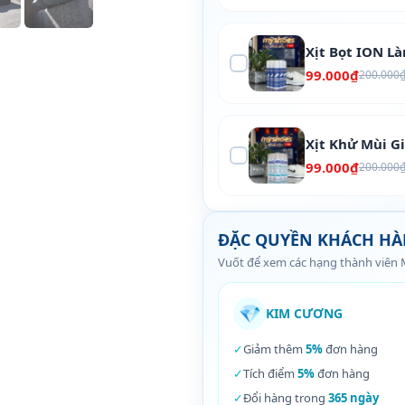
Xịt Bọt ION L
99.000₫
200.000
Xịt Khử Mùi G
99.000₫
200.000
ĐẶC QUYỀN KHÁCH H
Vuốt để xem các hạng thành viên
💎
KIM CƯƠNG
✓
Giảm thêm
5%
đơn hàng
✓
Tích điểm
5%
đơn hàng
✓
Đổi hàng trong
365 ngày