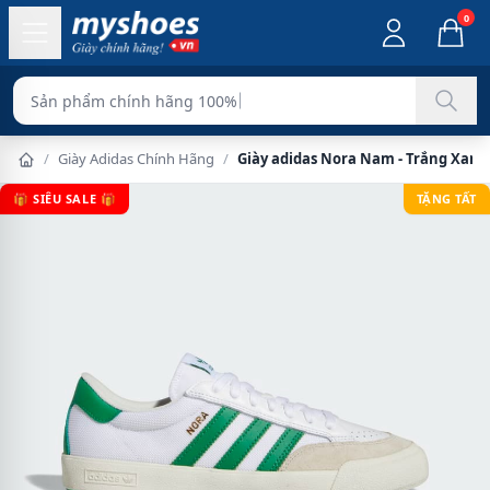
0
Sản phẩm chính hãng 100%
/
Giày Adidas Chính Hãng
/
Giày adidas Nora Nam - Trắng Xanh
🎁 SIÊU SALE 🎁
TẶNG TẤT