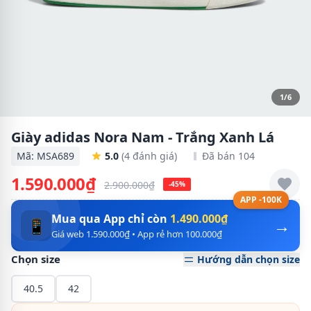
1/6
Giày adidas Nora Nam - Trắng Xanh Lá
Mã: MSA689
5.0
(4 đánh giá)
Đã bán 104
1.590.000₫
2.900.000₫
-45%
APP -100K
Mua qua App chỉ còn
1.490.000₫
→
📱
Giá web 1.590.000₫ • App rẻ hơn 100.000₫
Chọn size
Hướng dẫn chọn size
40.5
42