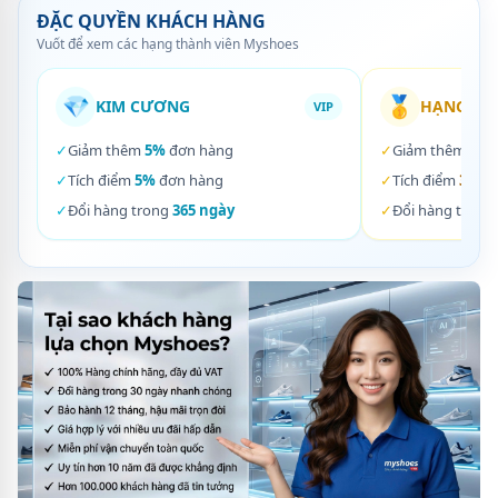
ĐẶC QUYỀN KHÁCH HÀNG
Vuốt để xem các hạng thành viên Myshoes
💎
🥇
KIM CƯƠNG
HẠNG VÀ
VIP
✓
Giảm thêm
5%
đơn hàng
✓
Giảm thêm
3%
✓
Tích điểm
5%
đơn hàng
✓
Tích điểm
3%
đơ
✓
Đổi hàng trong
365 ngày
✓
Đổi hàng trong