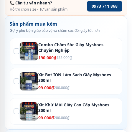
📞 Cần tư vấn nhanh?
0973 711 868
Hỗ trợ chọn size • Tư vấn sản phẩm
Sản phẩm mua kèm
Gợi ý phụ kiện giúp bảo vệ và chăm sóc đôi giày tốt hơn
Combo Chăm Sóc Giày Myshoes
Chuyên Nghiệp
190.000₫
455.000₫
Xịt Bọt ION Làm Sạch Giày Myshoes
300ml
99.000₫
200.000₫
Xịt Khử Mùi Giày Cao Cấp Myshoes
300ml
99.000₫
200.000₫