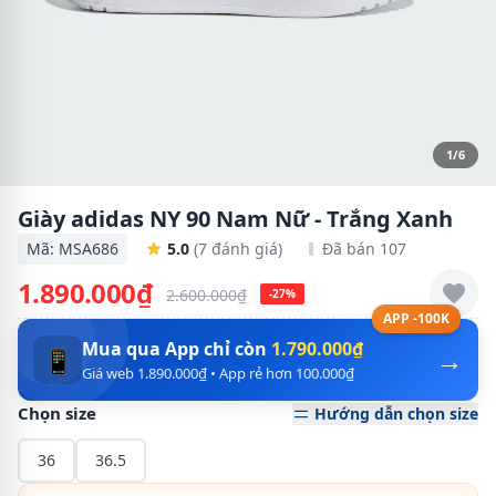
1/6
Giày adidas NY 90 Nam Nữ - Trắng Xanh
Mã: MSA686
5.0
(7 đánh giá)
Đã bán 107
1.890.000₫
2.600.000₫
-27%
APP -100K
Mua qua App chỉ còn
1.790.000₫
→
📱
Giá web 1.890.000₫ • App rẻ hơn 100.000₫
Chọn size
Hướng dẫn chọn size
36
36.5