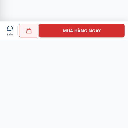
MUA HÀNG NGAY
Zalo
Myshoes là nền tảng mua sắm giày chính hãng hàng đầu