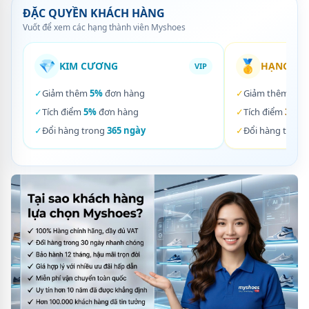
ĐẶC QUYỀN KHÁCH HÀNG
Vuốt để xem các hạng thành viên Myshoes
💎
🥇
KIM CƯƠNG
HẠNG VÀ
VIP
✓
Giảm thêm
5%
đơn hàng
✓
Giảm thêm
3%
✓
Tích điểm
5%
đơn hàng
✓
Tích điểm
3%
đơ
✓
Đổi hàng trong
365 ngày
✓
Đổi hàng trong