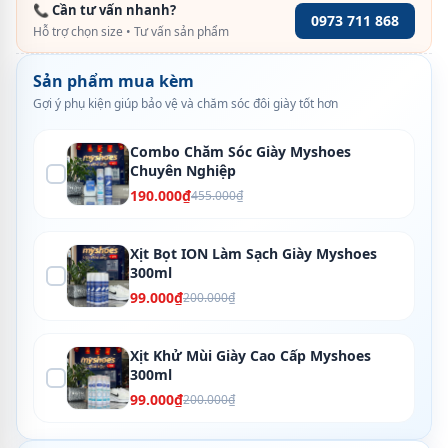
📞 Cần tư vấn nhanh?
0973 711 868
Hỗ trợ chọn size • Tư vấn sản phẩm
Sản phẩm mua kèm
Gợi ý phụ kiện giúp bảo vệ và chăm sóc đôi giày tốt hơn
Combo Chăm Sóc Giày Myshoes
Chuyên Nghiệp
190.000₫
455.000₫
Xịt Bọt ION Làm Sạch Giày Myshoes
300ml
99.000₫
200.000₫
Xịt Khử Mùi Giày Cao Cấp Myshoes
300ml
99.000₫
200.000₫