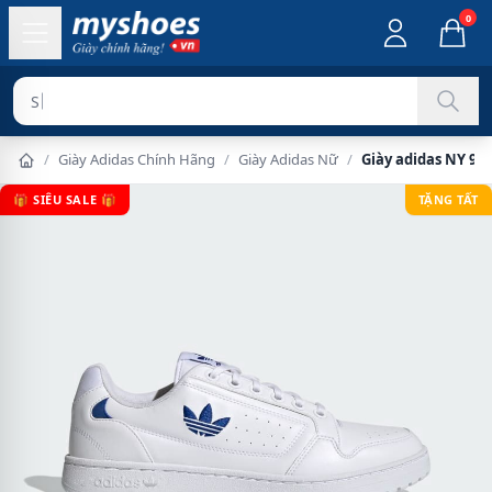
0
Sản phẩm c
/
Giày Adidas Chính Hãng
/
Giày Adidas Nữ
/
Giày adidas NY 90
🎁 SIÊU SALE 🎁
TẶNG TẤT