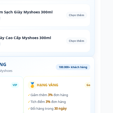
àm Sạch Giày Myshoes 300ml
Chọn thêm
₫
iày Cao Cấp Myshoes 300ml
Chọn thêm
₫
ÀNG
100.000+ khách hàng
 Myshoes
🥇
🏵️
HẠNG VÀNG
VIP
Gold
✓
Giảm thêm
3%
đơn hàng
✓
Giả
✓
Tích điểm
3%
đơn hàng
✓
Tích
✓
Đổi hàng trong
30 ngày
✓
Đổi 