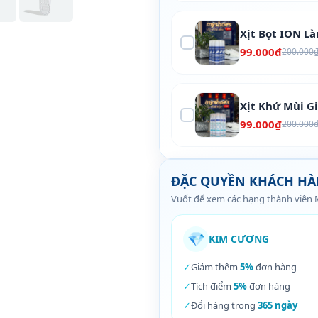
Xịt Bọt ION L
99.000₫
200.000
Xịt Khử Mùi G
99.000₫
200.000
ĐẶC QUYỀN KHÁCH H
Vuốt để xem các hạng thành viên
💎
KIM CƯƠNG
✓
Giảm thêm
5%
đơn hàng
✓
Tích điểm
5%
đơn hàng
✓
Đổi hàng trong
365 ngày