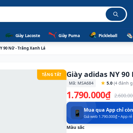
Giày Lacoste
Giày Puma
Pickleball
Y 90 Nữ - Trắng Xanh Lá
Giày adidas NY 90
TẶNG TẤT
Mã: MSA684
5.0
(4 đánh g
1.790.000₫
2.600.0
Mua qua App chỉ cò
📱
Giá web 1.790.000₫ • App r
Màu sắc