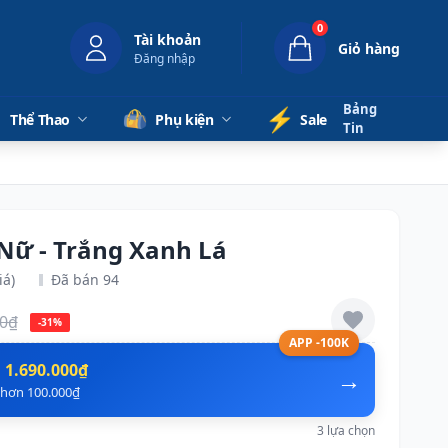
0
Tài khoản
Giỏ hàng
Đăng nhập
Bảng
⚡️
Thể Thao
Phụ kiện
Sale
Tin
 Nữ - Trắng Xanh Lá
iá)
Đã bán 94
00₫
-31%
APP -100K
n
1.690.000₫
→
ẻ hơn 100.000₫
3 lựa chọn