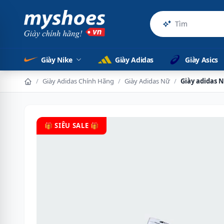
Sản phẩm c
Giày Nike
Giày Adidas
Giày Asics
/
Giày Adidas Chính Hãng
/
Giày Adidas Nữ
/
Giày adidas N
🎁 SIÊU SALE 🎁