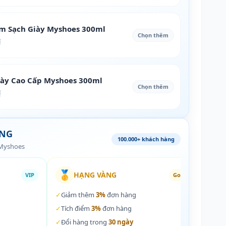
àm Sạch Giày Myshoes 300ml
Chọn thêm
₫
iày Cao Cấp Myshoes 300ml
Chọn thêm
₫
ÀNG
100.000+ khách hàng
 Myshoes
🥇
🏵️
HẠNG VÀNG
VIP
Gold
✓
Giảm thêm
3%
đơn hàng
✓
Giả
✓
Tích điểm
3%
đơn hàng
✓
Tích
✓
Đổi hàng trong
30 ngày
✓
Đổi 