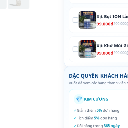
Xịt Bọt ION L
99.000₫
200.000
Xịt Khử Mùi G
99.000₫
200.000
ĐẶC QUYỀN KHÁCH H
Vuốt để xem các hạng thành viên
💎
KIM CƯƠNG
✓
Giảm thêm
5%
đơn hàng
✓
Tích điểm
5%
đơn hàng
✓
Đổi hàng trong
365 ngày