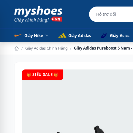
Hỗ trợ đổi hàng d
Giày Nike
Giày Adidas
Giày Asics
/
Giày Adidas Chính Hãng
/
Giày Adidas Pureboost 5 Nam -
🎁 SIÊU SALE 🎁