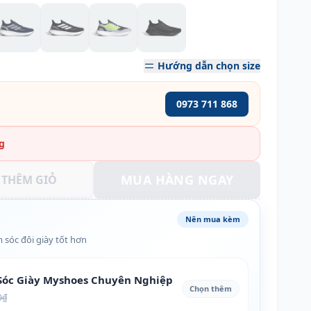
Hướng dẫn chọn size
0973 711 868
g
MUA HÀNG NGAY
THÊM GIỎ
Nên mua kèm
 sóc đôi giày tốt hơn
óc Giày Myshoes Chuyên Nghiệp
Chọn thêm
0₫