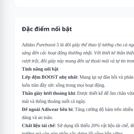
Đặc điểm nổi bật
Adidas Pureboost 5 là đôi giày thể thao lý tưởng cho cả n
sáng đến các hoạt động thường nhật. Với thiết kế thân thiệ
vượt trội, đôi giày này mang đến sự thoải mái và tự tin tro
Tính năng nổi bật
Lớp đệm BOOST nhẹ nhất
: Mang lại sự đàn hồi và phản
luôn tràn đầy sức sống trong mọi hoạt động.
Thân giày lưới thoáng khí
: Được thiết kế để ôm chân vừa
mái và thông thoáng suốt cả ngày.
Đế ngoài Adiwear bền bỉ
: Tăng cường độ bám trên nhiều 
dàng và an toàn.
Chất liệu tái chế
: Sử dụng tối thiểu 20% vật liệu tái chế, 
trường mà còn góp phần xây dựng lối sống bền vững.