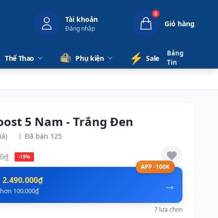
0
Tài khoản
Giỏ hàng
Đăng nhập
Bảng
⚡️
Thể Thao
Phụ kiện
Sale
Tin
oost 5 Nam - Trắng Đen
iá)
Đã bán 125
00₫
-19%
APP -100K
n
2.490.000₫
→
ẻ hơn 100.000₫
7 lựa chọn