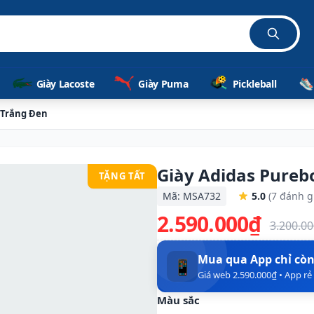
ễ dàng
Giày Lacoste
Giày Puma
Pickleball
 Trắng Đen
Giày Adidas Pureb
TẶNG TẤT
Mã: MSA732
5.0
(7 đánh g
2.590.000₫
3.200.0
Mua qua App chỉ cò
📱
Giá web 2.590.000₫ • App r
Màu sắc