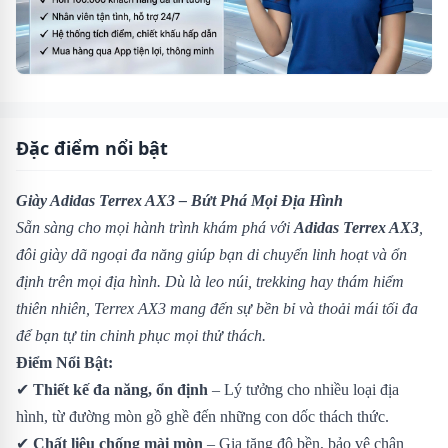
Đặc điểm nổi bật
Giày Adidas Terrex AX3 – Bứt Phá Mọi Địa Hình
Sẵn sàng cho mọi hành trình khám phá với
Adidas Terrex AX3
,
đôi giày dã ngoại đa năng giúp bạn di chuyển linh hoạt và ổn
định trên mọi địa hình. Dù là leo núi, trekking hay thám hiểm
thiên nhiên, Terrex AX3 mang đến sự bền bỉ và thoải mái tối đa
để bạn tự tin chinh phục mọi thử thách.
Điểm Nổi Bật:
✔
Thiết kế đa năng, ổn định
– Lý tưởng cho nhiều loại địa
hình, từ đường mòn gồ ghề đến những con dốc thách thức.
✔
Chất liệu chống mài mòn
– Gia tăng độ bền, bảo vệ chân