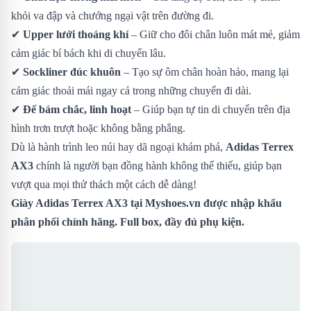
khỏi va đập và chướng ngại vật trên đường đi.
✔
Upper lưới thoáng khí
– Giữ cho đôi chân luôn mát mẻ, giảm
cảm giác bí bách khi di chuyển lâu.
✔
Sockliner đúc khuôn
– Tạo sự ôm chân hoàn hảo, mang lại
cảm giác thoải mái ngay cả trong những chuyến đi dài.
✔
Đế bám chắc, linh hoạt
– Giúp bạn tự tin di chuyển trên địa
hình trơn trượt hoặc không bằng phẳng.
Dù là hành trình leo núi hay dã ngoại khám phá,
Adidas Terrex
AX3
chính là người bạn đồng hành không thể thiếu, giúp bạn
vượt qua mọi thử thách một cách dễ dàng!
Giày Adidas Terrex AX3
tại Myshoes.vn được nhập khẩu
phân phối chính hãng. Full box, đầy đủ phụ kiện.