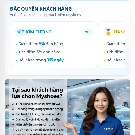
ĐẶC QUYỀN KHÁCH HÀNG
Vuốt để xem các hạng thành viên Myshoes
💎
🥇
KIM CƯƠNG
HẠNG VÀ
VIP
✓
Giảm thêm
5%
đơn hàng
✓
Giảm thêm
3%
✓
Tích điểm
5%
đơn hàng
✓
Tích điểm
3%
đơ
✓
Đổi hàng trong
365 ngày
✓
Đổi hàng trong