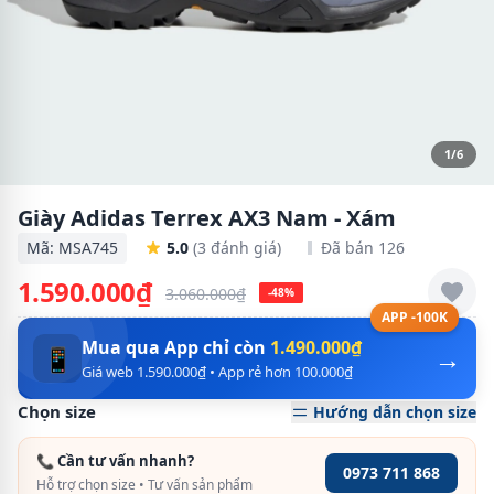
1/6
Giày Adidas Terrex AX3 Nam - Xám
Mã: MSA745
5.0
(3 đánh giá)
Đã bán 126
1.590.000₫
3.060.000₫
-48%
APP -100K
Mua qua App chỉ còn
1.490.000₫
→
📱
Giá web 1.590.000₫ • App rẻ hơn 100.000₫
Chọn size
Hướng dẫn chọn size
📞 Cần tư vấn nhanh?
0973 711 868
Hỗ trợ chọn size • Tư vấn sản phẩm