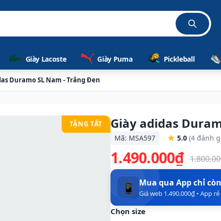
Giày Lacoste
Giày Puma
Pickleball
das Duramo SL Nam - Trắng Đen
Giày adidas Duram
TẶNG TẤT
Mã: MSA597
5.0
(4 đánh g
1.490.000₫
1.800.0
Mua qua App chỉ cò
📱
Giá web 1.490.000₫ • App r
Chọn size