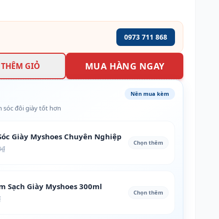
0973 711 868
MUA HÀNG NGAY
THÊM GIỎ
Nên mua kèm
 sóc đôi giày tốt hơn
óc Giày Myshoes Chuyên Nghiệp
Chọn thêm
0₫
àm Sạch Giày Myshoes 300ml
Chọn thêm
₫