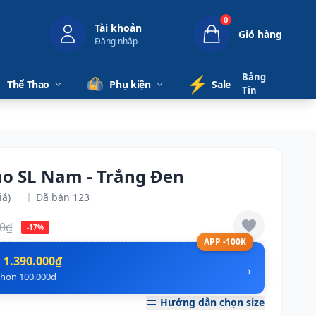
0
Tài khoản
Giỏ hàng
Đăng nhập
Bảng
⚡️
Thể Thao
Phụ kiện
Sale
Tin
o SL Nam - Trắng Đen
iá)
Đã bán 123
00₫
-17%
APP -100K
n
1.390.000₫
→
ẻ hơn 100.000₫
Hướng dẫn chọn size