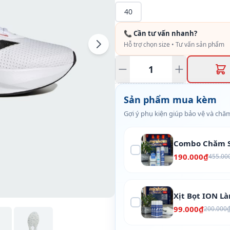
40
📞 Cần tư vấn nhanh?
Hỗ trợ chọn size • Tư vấn sản phẩm
Sản phẩm mua kèm
Gợi ý phụ kiện giúp bảo vệ và chăm
Combo Chăm S
190.000₫
455.00
Xịt Bọt ION L
99.000₫
200.000