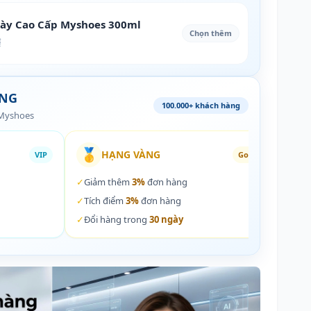
iày Cao Cấp Myshoes 300ml
Chọn thêm
₫
ÀNG
100.000+ khách hàng
 Myshoes
🥇
🏵️
HẠNG VÀNG
VIP
Gold
✓
Giảm thêm
3%
đơn hàng
✓
Giả
✓
Tích điểm
3%
đơn hàng
✓
Tích
✓
Đổi hàng trong
30 ngày
✓
Đổi 