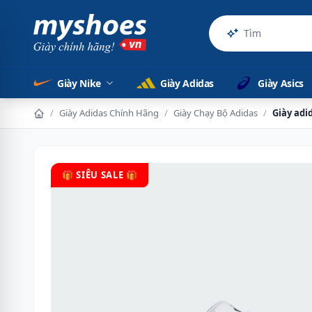
Sản phẩm
Giày Nike
Giày Adidas
Giày Asics
/
Giày Adidas Chính Hãng
/
Giày Chạy Bộ Adidas
/
Giày adi
🎁 SIÊU SALE 🎁