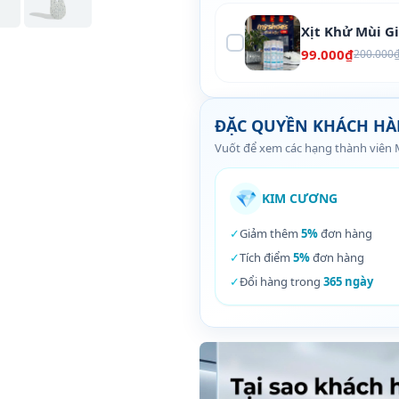
Xịt Khử Mùi G
99.000₫
200.000
ĐẶC QUYỀN KHÁCH H
Vuốt để xem các hạng thành viên
💎
KIM CƯƠNG
✓
Giảm thêm
5%
đơn hàng
✓
Tích điểm
5%
đơn hàng
✓
Đổi hàng trong
365 ngày