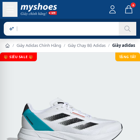
0
Sản phẩm
/
Giày Adidas Chính Hãng
/
Giày Chạy Bộ Adidas
/
Giày adidas 
🎁 SIÊU SALE 🎁
TẶNG TẤT