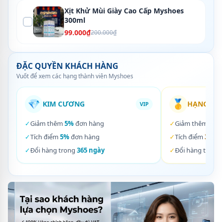
Xịt Khử Mùi Giày Cao Cấp Myshoes
300ml
99.000₫
200.000₫
ĐẶC QUYỀN KHÁCH HÀNG
Vuốt để xem các hạng thành viên Myshoes
💎
🥇
KIM CƯƠNG
HẠNG VÀ
VIP
✓
Giảm thêm
5%
đơn hàng
✓
Giảm thêm
3%
✓
Tích điểm
5%
đơn hàng
✓
Tích điểm
3%
đơ
✓
Đổi hàng trong
365 ngày
✓
Đổi hàng trong