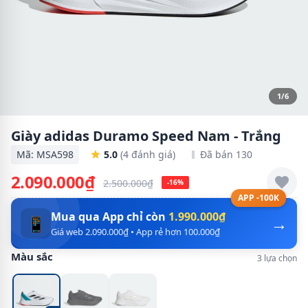
1/6
Giày adidas Duramo Speed Nam - Trắng
Mã: MSA598
5.0
(4 đánh giá)
Đã bán 130
2.090.000₫
2.500.000₫
-16%
APP -100K
Mua qua App chỉ còn
1.990.000₫
→
📱
Giá web 2.090.000₫ • App rẻ hơn 100.000₫
Màu sắc
3 lựa chọn