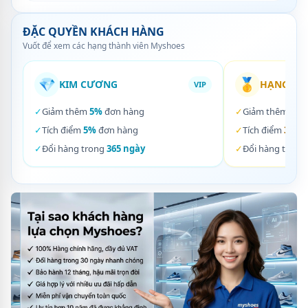
ĐẶC QUYỀN KHÁCH HÀNG
Vuốt để xem các hạng thành viên Myshoes
💎
🥇
KIM CƯƠNG
HẠNG VÀ
VIP
✓
Giảm thêm
5%
đơn hàng
✓
Giảm thêm
3%
✓
Tích điểm
5%
đơn hàng
✓
Tích điểm
3%
đơ
✓
Đổi hàng trong
365 ngày
✓
Đổi hàng trong