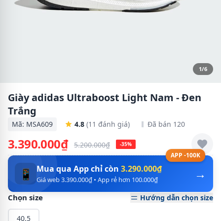
1/6
Giày adidas Ultraboost Light Nam - Đen
Trắng
Mã: MSA609
4.8
(11 đánh giá)
Đã bán 120
3.390.000₫
5.200.000₫
-35%
APP -100K
Mua qua App chỉ còn
3.290.000₫
→
📱
Giá web 3.390.000₫ • App rẻ hơn 100.000₫
Chọn size
Hướng dẫn chọn size
40.5