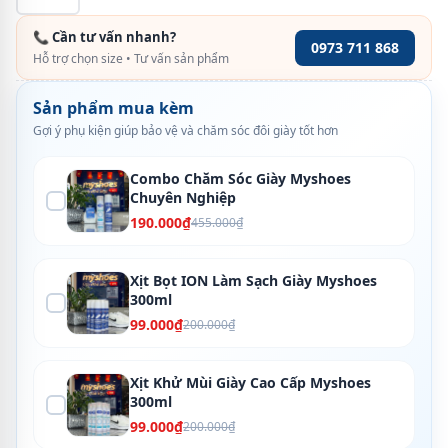
📞 Cần tư vấn nhanh?
0973 711 868
Hỗ trợ chọn size • Tư vấn sản phẩm
Sản phẩm mua kèm
Gợi ý phụ kiện giúp bảo vệ và chăm sóc đôi giày tốt hơn
Combo Chăm Sóc Giày Myshoes
Chuyên Nghiệp
190.000₫
455.000₫
Xịt Bọt ION Làm Sạch Giày Myshoes
300ml
99.000₫
200.000₫
Xịt Khử Mùi Giày Cao Cấp Myshoes
300ml
99.000₫
200.000₫