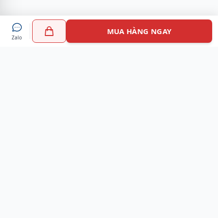
MUA HÀNG NGAY
Zalo
Myshoes là nền tảng mua sắm giày chính hãng hàng đầu
Việt Nam với hơn 100.000 khách hàng đã tin tưởng và lựa
chọn. Cùng với công nghệ hiện đại chúng tôi cam kết