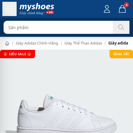
0
Sản phẩm chính hãn
/
Giày Adidas Chính Hãng
/
Giày Thể Thao Adidas
/
Giày adidas
🎁 SIÊU SALE 🎁
TẶNG TẤT