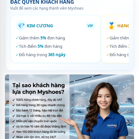
ĐẶC QUYỀN KHÁCH HÀNG
Vuốt để xem các hạng thành viên Myshoes
💎
🥇
KIM CƯƠNG
HẠNG VÀ
VIP
✓
Giảm thêm
5%
đơn hàng
✓
Giảm thêm
3%
✓
Tích điểm
5%
đơn hàng
✓
Tích điểm
3%
đơ
✓
Đổi hàng trong
365 ngày
✓
Đổi hàng trong