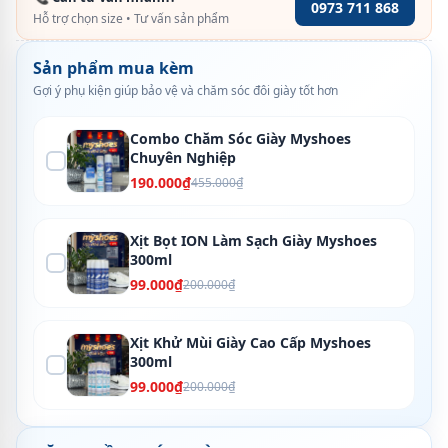
0973 711 868
Hỗ trợ chọn size • Tư vấn sản phẩm
Sản phẩm mua kèm
Gợi ý phụ kiện giúp bảo vệ và chăm sóc đôi giày tốt hơn
Combo Chăm Sóc Giày Myshoes
Chuyên Nghiệp
190.000₫
455.000₫
Xịt Bọt ION Làm Sạch Giày Myshoes
300ml
99.000₫
200.000₫
Xịt Khử Mùi Giày Cao Cấp Myshoes
300ml
99.000₫
200.000₫