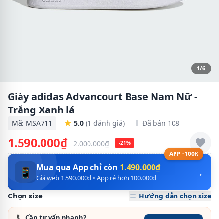
1/6
Giày adidas Advancourt Base Nam Nữ -
Trắng Xanh lá
Mã: MSA711
5.0
(1 đánh giá)
Đã bán 108
1.590.000₫
2.000.000₫
-21%
APP -100K
Mua qua App chỉ còn
1.490.000₫
→
📱
Giá web 1.590.000₫ • App rẻ hơn 100.000₫
Chọn size
Hướng dẫn chọn size
📞 Cần tư vấn nhanh?