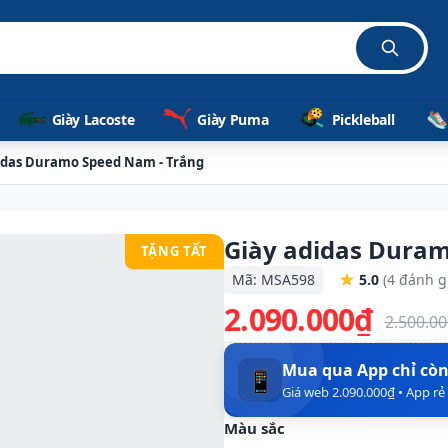
Giày Lacoste
Giày Puma
Pickleball
idas Duramo Speed Nam - Trắng
Giày adidas Dura
TẶNG TẤT
Mã: MSA598
5.0
(4 đánh g
2.090.000₫
2.500.0
Mua qua App chỉ cò
📱
Giá web 2.090.000₫ • App r
Màu sắc