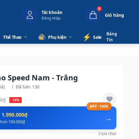
0
Tài khoản
Giỏ hàng
Đăng nhập
Bảng
⚡️
Thể Thao
Phụ kiện
Sale
Tin
mo Speed Nam - Trắng
iá)
Đã bán 130
00₫
-16%
APP -100K
n
1.990.000₫
→
ẻ hơn 100.000₫
3 lựa chọn