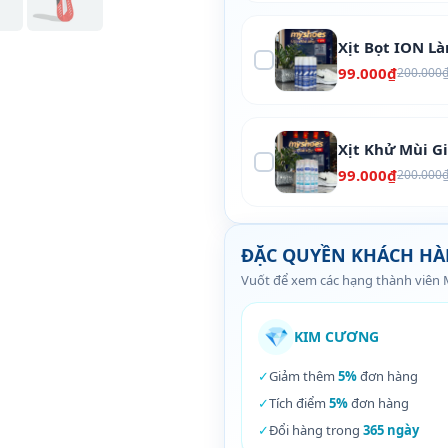
Xịt Bọt ION L
99.000₫
200.000
Xịt Khử Mùi G
99.000₫
200.000
ĐẶC QUYỀN KHÁCH H
Vuốt để xem các hạng thành viên
💎
KIM CƯƠNG
✓
Giảm thêm
5%
đơn hàng
✓
Tích điểm
5%
đơn hàng
✓
Đổi hàng trong
365 ngày