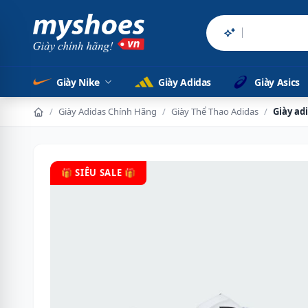
Sản phẩm chính
Giày Nike
Giày Adidas
Giày Asics
/
Giày Adidas Chính Hãng
/
Giày Thể Thao Adidas
/
Giày ad
🎁 SIÊU SALE 🎁