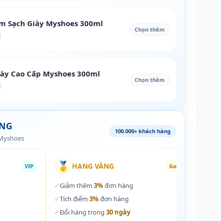
àm Sạch Giày Myshoes 300ml
Chọn thêm
₫
iày Cao Cấp Myshoes 300ml
Chọn thêm
₫
ÀNG
100.000+ khách hàng
 Myshoes
🥇
🏵️
HẠNG VÀNG
VIP
Gold
✓
Giảm thêm
3%
đơn hàng
✓
Giả
✓
Tích điểm
3%
đơn hàng
✓
Tích
✓
Đổi hàng trong
30 ngày
✓
Đổi 