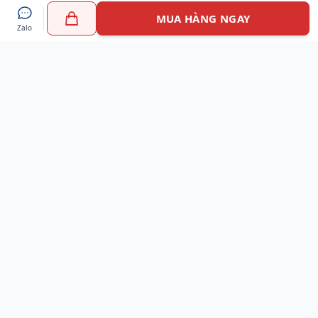
MUA HÀNG NGAY
Zalo
Myshoes là nền tảng mua sắm giày chính hãng hàng đầu
Việt Nam với hơn 100.000 khách hàng đã tin tưởng và lựa
chọn. Cùng với công nghệ hiện đại chúng tôi cam kết
mang đến trải nghiệm mua sắm tuyệt vời nhất.