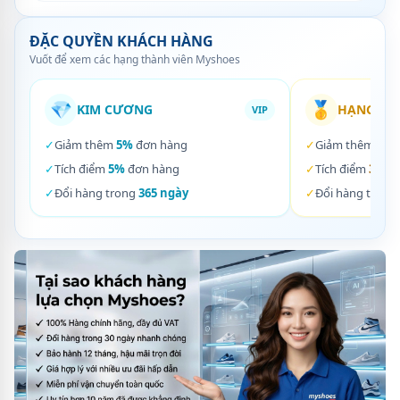
ĐẶC QUYỀN KHÁCH HÀNG
Vuốt để xem các hạng thành viên Myshoes
💎
🥇
KIM CƯƠNG
HẠNG VÀ
VIP
✓
Giảm thêm
5%
đơn hàng
✓
Giảm thêm
3%
✓
Tích điểm
5%
đơn hàng
✓
Tích điểm
3%
đơ
✓
Đổi hàng trong
365 ngày
✓
Đổi hàng trong