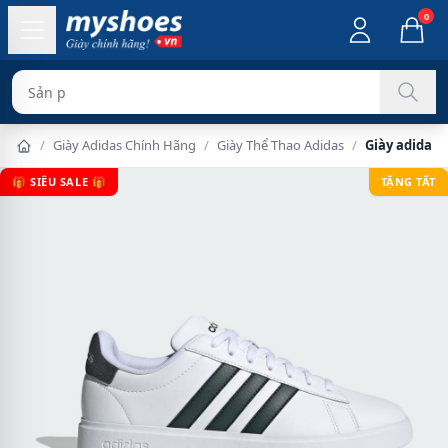
0
Sản phẩm chính hãng
/
Giày Adidas Chính Hãng
/
Giày Thể Thao Adidas
/
Giày adidas 
🎁 SIÊU SALE 🎁
TẶNG TẤT