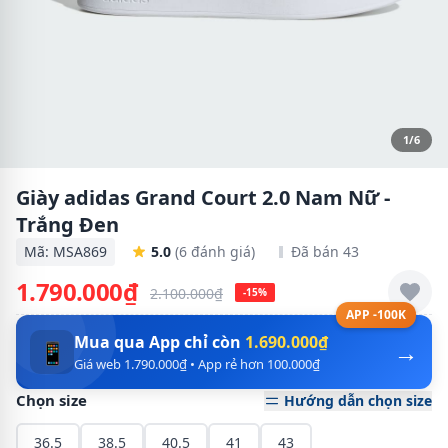
1/6
Giày adidas Grand Court 2.0 Nam Nữ -
Trắng Đen
Mã: MSA869
5.0
(6 đánh giá)
Đã bán 43
1.790.000₫
2.100.000₫
-15%
APP -100K
Mua qua App chỉ còn
1.690.000₫
→
📱
Giá web 1.790.000₫ • App rẻ hơn 100.000₫
Chọn size
Hướng dẫn chọn size
36.5
38.5
40.5
41
43