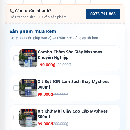
📞 Cần tư vấn nhanh?
0973 711 868
Hỗ trợ chọn size • Tư vấn sản phẩm
Sản phẩm mua kèm
Gợi ý phụ kiện giúp bảo vệ và chăm sóc đôi giày tốt hơn
Combo Chăm Sóc Giày Myshoes
Chuyên Nghiệp
190.000₫
455.000₫
Xịt Bọt ION Làm Sạch Giày Myshoes
300ml
99.000₫
200.000₫
Xịt Khử Mùi Giày Cao Cấp Myshoes
300ml
99.000₫
200.000₫