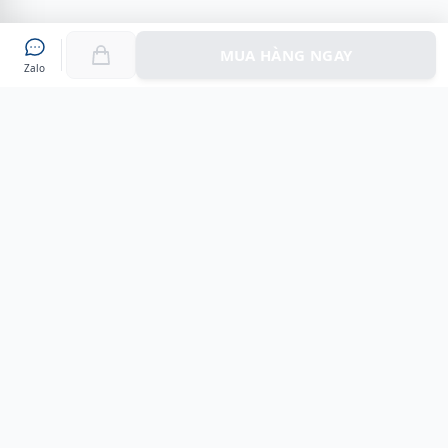
MUA HÀNG NGAY
Zalo
Myshoes là nền tảng mua sắm giày chính hãng hàng đầu
Việt Nam với hơn 100.000 khách hàng đã tin tưởng và lựa
chọn. Cùng với công nghệ hiện đại chúng tôi cam kết