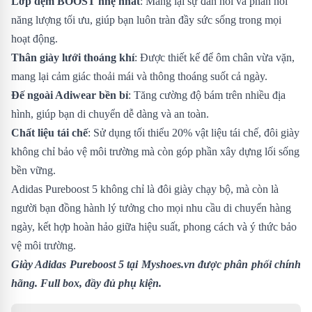
Lớp đệm BOOST nhẹ nhất
: Mang lại sự đàn hồi và phản hồi
năng lượng tối ưu, giúp bạn luôn tràn đầy sức sống trong mọi
hoạt động.
Thân giày lưới thoáng khí
: Được thiết kế để ôm chân vừa vặn,
mang lại cảm giác thoải mái và thông thoáng suốt cả ngày.
Đế ngoài Adiwear bền bỉ
: Tăng cường độ bám trên nhiều địa
hình, giúp bạn di chuyển dễ dàng và an toàn.
Chất liệu tái chế
: Sử dụng tối thiểu 20% vật liệu tái chế, đôi giày
không chỉ bảo vệ môi trường mà còn góp phần xây dựng lối sống
bền vững.
Adidas Pureboost 5 không chỉ là đôi giày chạy bộ, mà còn là
người bạn đồng hành lý tưởng cho mọi nhu cầu di chuyển hàng
ngày, kết hợp hoàn hảo giữa hiệu suất, phong cách và ý thức bảo
vệ môi trường.
Giày Adidas Pureboost 5
tại Myshoes.vn được phân phối chính
hãng. Full box, đầy đủ phụ kiện.