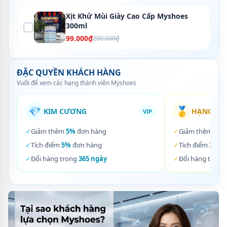
Xịt Khử Mùi Giày Cao Cấp Myshoes
300ml
99.000₫
200.000₫
ĐẶC QUYỀN KHÁCH HÀNG
Vuốt để xem các hạng thành viên Myshoes
💎
🥇
KIM CƯƠNG
HẠNG VÀ
VIP
✓
Giảm thêm
5%
đơn hàng
✓
Giảm thêm
3%
✓
Tích điểm
5%
đơn hàng
✓
Tích điểm
3%
đơ
✓
Đổi hàng trong
365 ngày
✓
Đổi hàng trong