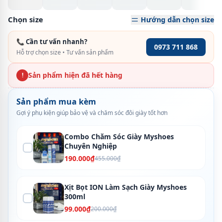
Chọn size
Hướng dẫn chọn size
📞 Cần tư vấn nhanh?
0973 711 868
Hỗ trợ chọn size • Tư vấn sản phẩm
Sản phẩm hiện đã hết hàng
!
Sản phẩm mua kèm
Gợi ý phụ kiện giúp bảo vệ và chăm sóc đôi giày tốt hơn
Combo Chăm Sóc Giày Myshoes
Chuyên Nghiệp
190.000₫
455.000₫
Xịt Bọt ION Làm Sạch Giày Myshoes
300ml
99.000₫
200.000₫