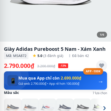
1/6
Giày Adidas Pureboost 5 Nam - Xám Xanh
Mã: MSA872
5.0
(3 đánh giá)
Đã bán 42
2.790.000₫
3.200.000₫
-13%
APP -100K
Mua qua App chỉ còn
2.690.000₫
→
📱
Giá web 2.790.000₫ • App rẻ hơn 100.000₫
Màu sắc
7 lựa chọn
›