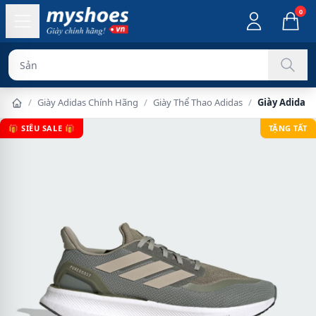
0
Sản phẩm chính
/
Giày Adidas Chính Hãng
/
Giày Thể Thao Adidas
/
Giày Adidas
🎁 SIÊU SALE 🎁
TẶNG TẤT