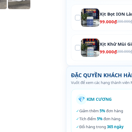
Xịt Bọt ION L
99.000₫
200.000
Xịt Khử Mùi G
99.000₫
200.000
ĐẶC QUYỀN KHÁCH H
Vuốt để xem các hạng thành viên
💎
KIM CƯƠNG
✓
Giảm thêm
5%
đơn hàng
✓
Tích điểm
5%
đơn hàng
✓
Đổi hàng trong
365 ngày