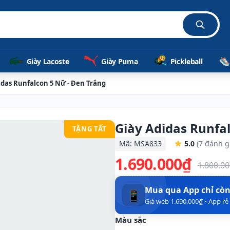
hãng 100%
Giày Lacoste
Giày Puma
Pickleball
idas Runfalcon 5 Nữ - Đen Trắng
Giày Adidas Runfa
TẶNG TẤT
Mã: MSA833
5.0
(7 đánh g
1.690.000₫
1.800.0
Mua qua App chỉ cò
📱
Giá web 1.690.000₫ • App r
Màu sắc