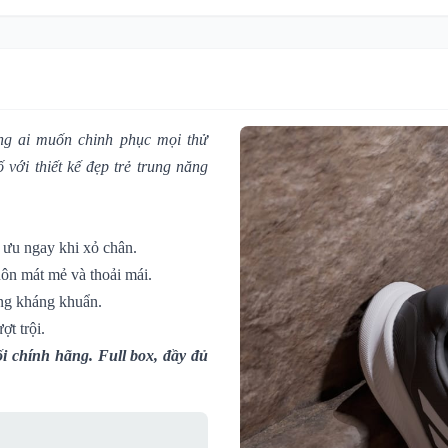
ững ai muốn chinh phục mọi thử
với thiết kế đẹp trẻ trung năng
i ưu ngay khi xỏ chân.
uôn mát mẻ và thoải mái.
ăng kháng khuẩn.
t trội.
i chính hãng. Full box, đầy đủ