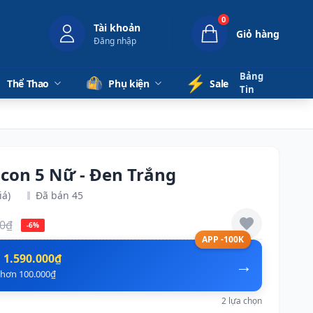
0
Tài khoản
Giỏ hàng
Đăng nhập
Bảng
⚡️
Thể Thao
Phụ kiện
Sale
Tin
lcon 5 Nữ - Đen Trắng
iá)
Đã bán 45
00₫
-6%
APP -100K
n
1.590.000₫
→
ẻ hơn 100.000₫
2 lựa chọn