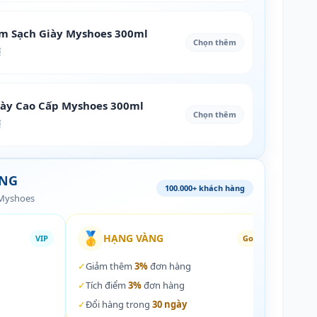
àm Sạch Giày Myshoes 300ml
Chọn thêm
₫
iày Cao Cấp Myshoes 300ml
Chọn thêm
₫
ÀNG
100.000+ khách hàng
 Myshoes
🥇
🏵️
HẠNG VÀNG
VIP
Gold
✓
Giảm thêm
3%
đơn hàng
✓
Giả
✓
Tích điểm
3%
đơn hàng
✓
Tích
✓
Đổi hàng trong
30 ngày
✓
Đổi 