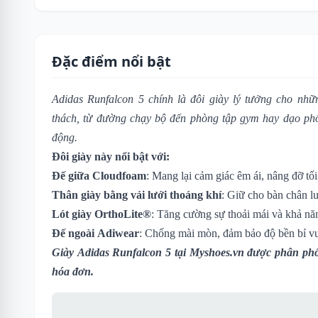
Đặc điểm nổi bật
Adidas Runfalcon 5 chính là đôi giày lý tưởng cho nh
thách, từ đường chạy bộ đến phòng tập gym hay dạo phố 
động.
Đôi giày này nổi bật với:
Đế giữa Cloudfoam
: Mang lại cảm giác êm ái, nâng đỡ tố
Thân giày bằng vải lưới thoáng khí
: Giữ cho bàn chân l
Lót giày OrthoLite®
: Tăng cường sự thoải mái và khả n
Đế ngoài Adiwear
: Chống mài mòn, đảm bảo độ bền bỉ vượ
Giày Adidas Runfalcon 5
tại Myshoes.vn được phân phố
hóa đơn.