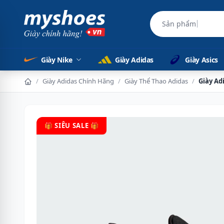
Sản phẩm chính 
Giày Nike
Giày Adidas
Giày Asics
/
Giày Adidas Chính Hãng
/
Giày Thể Thao Adidas
/
Giày Ad
🎁 SIÊU SALE 🎁