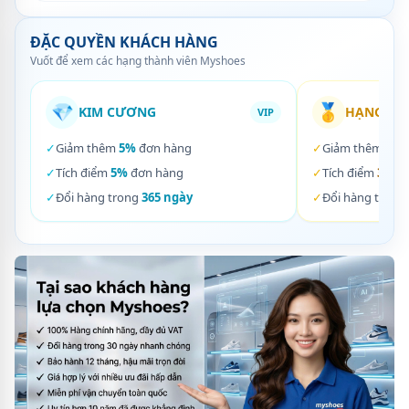
ĐẶC QUYỀN KHÁCH HÀNG
Vuốt để xem các hạng thành viên Myshoes
💎
🥇
KIM CƯƠNG
HẠNG VÀ
VIP
✓
Giảm thêm
5%
đơn hàng
✓
Giảm thêm
3%
✓
Tích điểm
5%
đơn hàng
✓
Tích điểm
3%
đơ
✓
Đổi hàng trong
365 ngày
✓
Đổi hàng trong