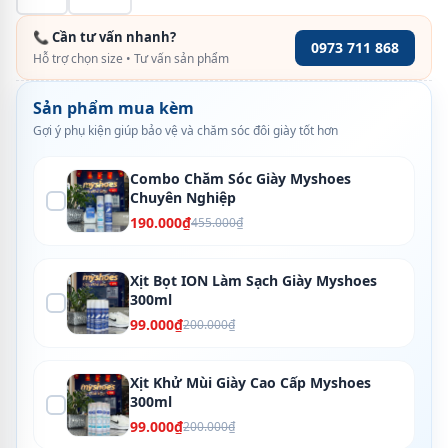
📞 Cần tư vấn nhanh?
0973 711 868
Hỗ trợ chọn size • Tư vấn sản phẩm
Sản phẩm mua kèm
Gợi ý phụ kiện giúp bảo vệ và chăm sóc đôi giày tốt hơn
Combo Chăm Sóc Giày Myshoes
Chuyên Nghiệp
190.000₫
455.000₫
Xịt Bọt ION Làm Sạch Giày Myshoes
300ml
99.000₫
200.000₫
Xịt Khử Mùi Giày Cao Cấp Myshoes
300ml
99.000₫
200.000₫