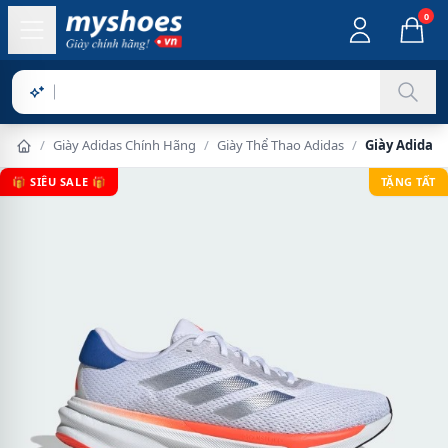
0
Sản phẩm
/
Giày Adidas Chính Hãng
/
Giày Thể Thao Adidas
/
Giày Adidas
🎁 SIÊU SALE 🎁
TẶNG TẤT