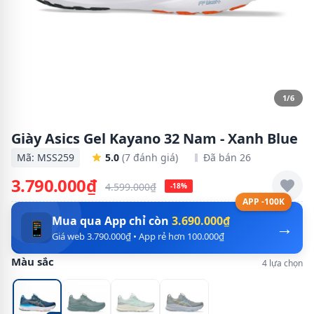
1/6
Giày Asics Gel Kayano 32 Nam - Xanh Blue
Mã: MSS259
5.0
(7 đánh giá)
Đã bán 26
3.790.000₫
4.599.000₫
-18%
APP -100K
Mua qua App chỉ còn
3.690.000₫
→
📱
Giá web 3.790.000₫ • App rẻ hơn 100.000₫
Màu sắc
4 lựa chọn