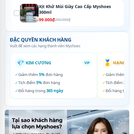
Xịt Khử Mùi Giày Cao Cấp Myshoes
300ml
99.000₫
200.000₫
ĐẶC QUYỀN KHÁCH HÀNG
Vuốt để xem các hạng thành viên Myshoes
💎
🥇
KIM CƯƠNG
HẠNG VÀ
VIP
✓
Giảm thêm
5%
đơn hàng
✓
Giảm thêm
3%
✓
Tích điểm
5%
đơn hàng
✓
Tích điểm
3%
đơ
✓
Đổi hàng trong
365 ngày
✓
Đổi hàng trong