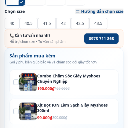
Chọn size
Hướng dẫn chọn size
40
40.5
41.5
42
42.5
43.5
📞 Cần tư vấn nhanh?
0973 711 868
Hỗ trợ chọn size • Tư vấn sản phẩm
Sản phẩm mua kèm
Gợi ý phụ kiện giúp bảo vệ và chăm sóc đôi giày tốt hơn
Combo Chăm Sóc Giày Myshoes
Chuyên Nghiệp
190.000₫
455.000₫
Xịt Bọt ION Làm Sạch Giày Myshoes
300ml
99.000₫
200.000₫