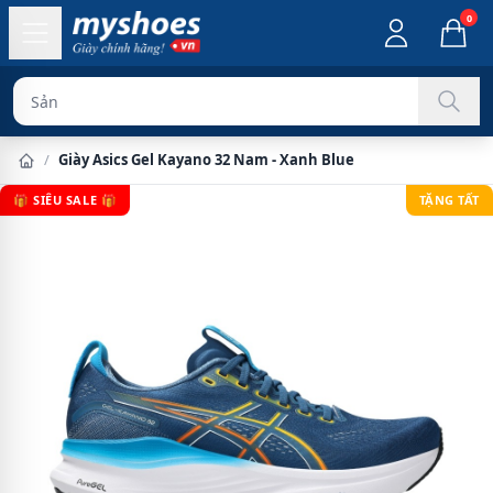
0
Sản phẩm chính h
/
Giày Asics Gel Kayano 32 Nam - Xanh Blue
🎁 SIÊU SALE 🎁
TẶNG TẤT