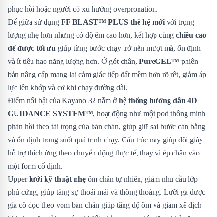
phục hồi hoặc người có xu hướng overpronation.
Đế giữa sử dụng
FF BLAST™ PLUS thế hệ mới
với trọng
lượng nhẹ hơn nhưng có độ êm cao hơn, kết hợp cùng
chiều cao
đế được tối ưu
giúp từng bước chạy trở nên mượt mà, ổn định
và ít tiêu hao năng lượng hơn. Ở gót chân,
PureGEL™
phiên
bản nâng cấp mang lại cảm giác tiếp đất mềm hơn rõ rệt, giảm áp
lực lên khớp và cơ khi chạy đường dài.
Điểm nổi bật của Kayano 32 nằm ở
hệ thống hướng dẫn 4D
GUIDANCE SYSTEM™
, hoạt động như một pod thông minh
phản hồi theo tải trọng của bàn chân, giúp giữ sải bước cân bằng
và ổn định trong suốt quá trình chạy. Cấu trúc này giúp đôi giày
hỗ trợ thích ứng theo chuyển động thực tế, thay vì ép chân vào
một form cố định.
Upper
lưới kỹ thuật nhẹ
ôm chân tự nhiên, giảm nhu cầu lớp
phủ cứng, giúp tăng sự thoải mái và thông thoáng. Lưỡi gà được
gia cố dọc theo vòm bàn chân giúp tăng độ ôm và giảm xê dịch