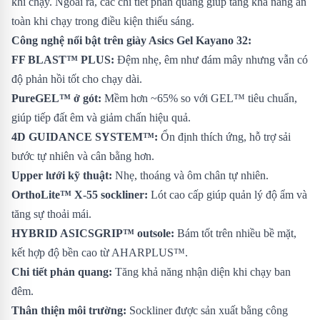
khi chạy. Ngoài ra, các chi tiết phản quang giúp tăng khả năng an
toàn khi chạy trong điều kiện thiếu sáng.
Công nghệ nổi bật trên giày Asics Gel Kayano 32:
FF BLAST™ PLUS:
Đệm nhẹ, êm như đám mây nhưng vẫn có
độ phản hồi tốt cho chạy dài.
PureGEL™ ở gót:
Mềm hơn ~65% so với GEL™ tiêu chuẩn,
giúp tiếp đất êm và giảm chấn hiệu quả.
4D GUIDANCE SYSTEM™:
Ổn định thích ứng, hỗ trợ sải
bước tự nhiên và cân bằng hơn.
Upper lưới kỹ thuật:
Nhẹ, thoáng và ôm chân tự nhiên.
OrthoLite™ X-55 sockliner:
Lót cao cấp giúp quản lý độ ẩm và
tăng sự thoải mái.
HYBRID ASICSGRIP™ outsole:
Bám tốt trên nhiều bề mặt,
kết hợp độ bền cao từ AHARPLUS™.
Chi tiết phản quang:
Tăng khả năng nhận diện khi chạy ban
đêm.
Thân thiện môi trường:
Sockliner được sản xuất bằng công