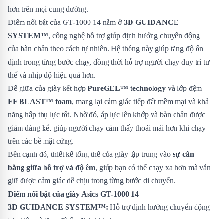
hơn trên mọi cung đường.
Điểm nổi bật của GT-1000 14 nằm ở
3D GUIDANCE
SYSTEM™
, công nghệ hỗ trợ giúp định hướng chuyển động
của bàn chân theo cách tự nhiên. Hệ thống này giúp tăng độ ổn
định trong từng bước chạy, đồng thời hỗ trợ người chạy duy trì tư
thế và nhịp độ hiệu quả hơn.
Đế giữa của giày kết hợp
PureGEL™ technology
và lớp đệm
FF BLAST™ foam
, mang lại cảm giác tiếp đất mềm mại và khả
năng hấp thụ lực tốt. Nhờ đó, áp lực lên khớp và bàn chân được
giảm đáng kể, giúp người chạy cảm thấy thoải mái hơn khi chạy
trên các bề mặt cứng.
Bên cạnh đó, thiết kế tổng thể của giày tập trung vào
sự cân
bằng giữa hỗ trợ và độ êm
, giúp bạn có thể chạy xa hơn mà vẫn
giữ được cảm giác dễ chịu trong từng bước di chuyển.
Điểm nổi bật của giày Asics GT-1000 14
3D GUIDANCE SYSTEM™:
Hỗ trợ định hướng chuyển động