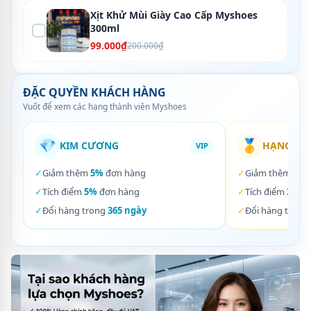
Xịt Khử Mùi Giày Cao Cấp Myshoes
300ml
99.000₫
200.000₫
ĐẶC QUYỀN KHÁCH HÀNG
Vuốt để xem các hạng thành viên Myshoes
💎
🥇
KIM CƯƠNG
HẠNG VÀ
VIP
✓
Giảm thêm
5%
đơn hàng
✓
Giảm thêm
3%
✓
Tích điểm
5%
đơn hàng
✓
Tích điểm
3%
đơ
✓
Đổi hàng trong
365 ngày
✓
Đổi hàng trong