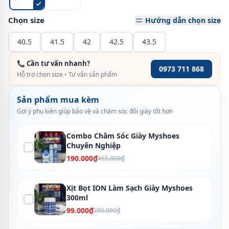
Chọn size
Hướng dẫn chọn size
40.5
41.5
42
42.5
43.5
📞 Cần tư vấn nhanh?
0973 711 868
Hỗ trợ chọn size • Tư vấn sản phẩm
Sản phẩm mua kèm
Gợi ý phụ kiện giúp bảo vệ và chăm sóc đôi giày tốt hơn
Combo Chăm Sóc Giày Myshoes
Chuyên Nghiệp
190.000₫
455.000₫
Xịt Bọt ION Làm Sạch Giày Myshoes
300ml
99.000₫
200.000₫