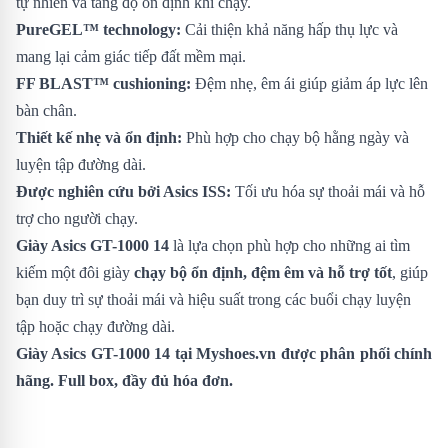
tự nhiên và tăng độ ổn định khi chạy.
PureGEL™ technology:
Cải thiện khả năng hấp thụ lực và
mang lại cảm giác tiếp đất mềm mại.
FF BLAST™ cushioning:
Đệm nhẹ, êm ái giúp giảm áp lực lên
bàn chân.
Thiết kế nhẹ và ổn định:
Phù hợp cho chạy bộ hằng ngày và
luyện tập đường dài.
Được nghiên cứu bởi Asics ISS:
Tối ưu hóa sự thoải mái và hỗ
trợ cho người chạy.
Giày Asics GT-1000 14
là lựa chọn phù hợp cho những ai tìm
kiếm một đôi giày
chạy bộ ổn định, đệm êm và hỗ trợ tốt
, giúp
bạn duy trì sự thoải mái và hiệu suất trong các buổi chạy luyện
tập hoặc chạy đường dài.
Giày Asics GT-1000 14
tại Myshoes.vn được phân phối chính
hãng. Full box, đầy đủ hóa đơn.