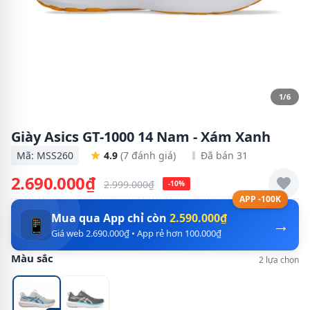
1/6
Giày Asics GT-1000 14 Nam - Xám Xanh
Mã: MSS260
4.9
(7 đánh giá)
Đã bán 31
2.690.000₫
2.999.000₫
-10%
APP -100K
Mua qua App chỉ còn
2.590.000₫
→
📱
Giá web 2.690.000₫ • App rẻ hơn 100.000₫
Màu sắc
2 lựa chọn