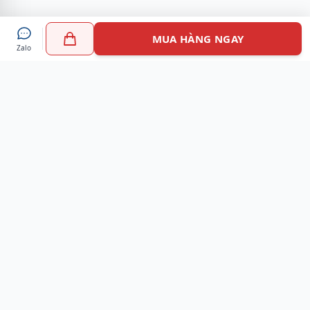
MUA HÀNG NGAY
Zalo
Myshoes là nền tảng mua sắm giày chính hãng hàng đầu
Việt Nam với hơn 100.000 khách hàng đã tin tưởng và lựa
chọn. Cùng với công nghệ hiện đại chúng tôi cam kết