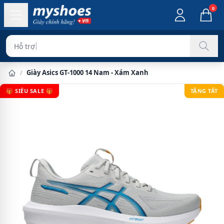
0
Hỗ trợ đổi hàng
/
Giày Asics GT-1000 14 Nam - Xám Xanh
🎁 SIÊU SALE 🎁
TẶNG TẤT