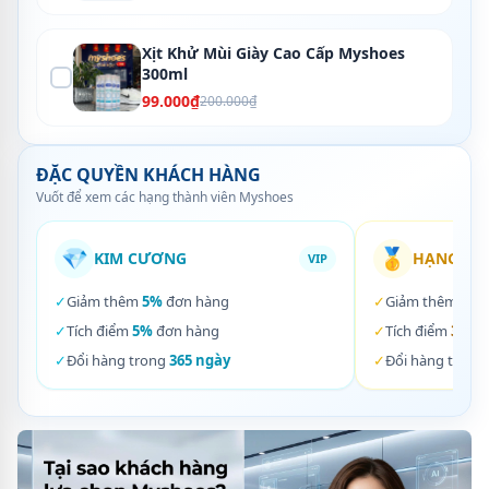
Xịt Khử Mùi Giày Cao Cấp Myshoes
300ml
99.000₫
200.000₫
ĐẶC QUYỀN KHÁCH HÀNG
Vuốt để xem các hạng thành viên Myshoes
💎
🥇
KIM CƯƠNG
HẠNG VÀ
VIP
✓
Giảm thêm
5%
đơn hàng
✓
Giảm thêm
3%
✓
Tích điểm
5%
đơn hàng
✓
Tích điểm
3%
đơ
✓
Đổi hàng trong
365 ngày
✓
Đổi hàng trong