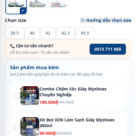
Chọn size
Hướng dẫn chọn size
39.5
40
42
42.5
43.5
📞 Cần tư vấn nhanh?
0973 711 868
Hỗ trợ chọn size • Tư vấn sản phẩm
Sản phẩm mua kèm
Gợi ý phụ kiện giúp bảo vệ và chăm sóc đôi giày tốt hơn
Combo Chăm Sóc Giày Myshoes
Chuyên Nghiệp
190.000₫
455.000₫
Xịt Bọt ION Làm Sạch Giày Myshoes
300ml
99.000₫
200.000₫