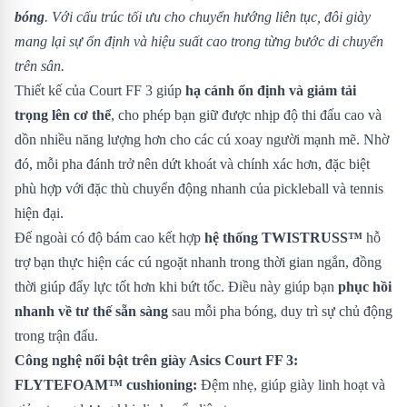
bóng
. Với cấu trúc tối ưu cho chuyển hướng liên tục, đôi giày
mang lại sự ổn định và hiệu suất cao trong từng bước di chuyển
trên sân.
Thiết kế của Court FF 3 giúp
hạ cánh ổn định và giảm tải
trọng lên cơ thể
, cho phép bạn giữ được nhịp độ thi đấu cao và
dồn nhiều năng lượng hơn cho các cú xoay người mạnh mẽ. Nhờ
đó, mỗi pha đánh trở nên dứt khoát và chính xác hơn, đặc biệt
phù hợp với đặc thù chuyển động nhanh của pickleball và tennis
hiện đại.
Đế ngoài có độ bám cao kết hợp
hệ thống TWISTRUSS™
hỗ
trợ bạn thực hiện các cú ngoặt nhanh trong thời gian ngắn, đồng
thời giúp đẩy lực tốt hơn khi bứt tốc. Điều này giúp bạn
phục hồi
nhanh về tư thế sẵn sàng
sau mỗi pha bóng, duy trì sự chủ động
trong trận đấu.
Công nghệ nổi bật trên giày Asics Court FF 3:
FLYTEFOAM™ cushioning:
Đệm nhẹ, giúp giày linh hoạt và