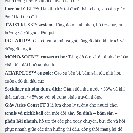
giảm trọng lượng khi di chuyển liên tục.
Forefoot GEL™:
Hấp thụ lực tốt ở mũi bàn chân, tạo cảm giác
êm ái khi tiếp đất.
TWISTRUSS™ system:
Tăng độ nhanh nhẹn, hỗ trợ chuyển
hướng và cắt góc hiệu quả.
PGUARD™:
Gia cố vùng mũi và gót, tăng độ bền khi trượt và
dừng đột ngột.
MONO-SOCK™ construction:
Tăng độ ôm và ổn định cho bàn
chân khi đổi hướng nhanh.
AHARPLUS™ outsole:
Cao su bền bỉ, bám sân tốt, phù hợp
cường độ thi đấu cao.
Sockliner nhuộm dung dịch:
Giảm tiêu thụ nước ~33% và khí
thải carbon ~45% so với phương pháp truyền thống.
Giày Asics Court FF 3
là lựa chọn lý tưởng cho người chơi
tennis và pickleball
cần một đôi giày
ổn định – bám sân –
phản hồi nhanh
, hỗ trợ tốt các pha xoay chuyển, bứt tốc và hồi
phục nhanh giữa các tình huống thi đấu, đồng thời mang lại độ