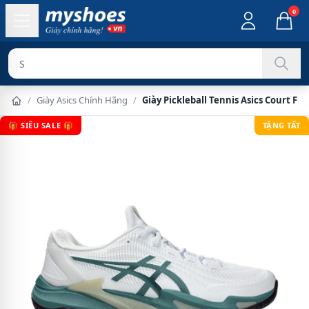
0
Sản phẩm chí
/
Giày Asics Chính Hãng
/
Giày Pickleball Tennis Asics Court FF
🎁 SIÊU SALE 🎁
TẶNG TẤT