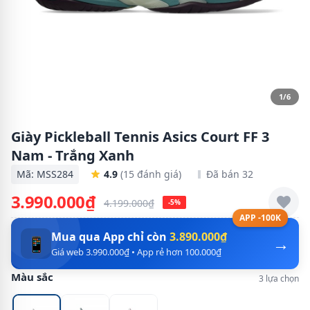
1/6
Giày Pickleball Tennis Asics Court FF 3
Nam - Trắng Xanh
Mã: MSS284
4.9
(15 đánh giá)
Đã bán 32
3.990.000₫
4.199.000₫
-5%
APP -100K
Mua qua App chỉ còn
3.890.000₫
→
📱
Giá web 3.990.000₫ • App rẻ hơn 100.000₫
Màu sắc
3 lựa chọn