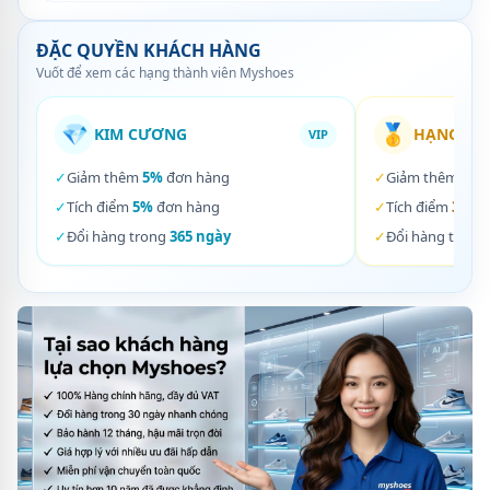
ĐẶC QUYỀN KHÁCH HÀNG
Vuốt để xem các hạng thành viên Myshoes
💎
🥇
KIM CƯƠNG
HẠNG VÀ
VIP
✓
Giảm thêm
5%
đơn hàng
✓
Giảm thêm
3%
✓
Tích điểm
5%
đơn hàng
✓
Tích điểm
3%
đơ
✓
Đổi hàng trong
365 ngày
✓
Đổi hàng trong