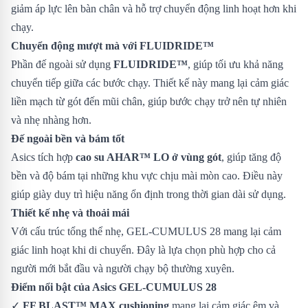
giảm áp lực lên bàn chân và hỗ trợ chuyển động linh hoạt hơn khi
chạy.
Chuyển động mượt mà với FLUIDRIDE™
Phần đế ngoài sử dụng
FLUIDRIDE™
, giúp tối ưu khả năng
chuyển tiếp giữa các bước chạy. Thiết kế này mang lại cảm giác
liền mạch từ gót đến mũi chân, giúp bước chạy trở nên tự nhiên
và nhẹ nhàng hơn.
Đế ngoài bền và bám tốt
Asics tích hợp
cao su AHAR™ LO ở vùng gót
, giúp tăng độ
bền và độ bám tại những khu vực chịu mài mòn cao. Điều này
giúp giày duy trì hiệu năng ổn định trong thời gian dài sử dụng.
Thiết kế nhẹ và thoải mái
Với cấu trúc tổng thể nhẹ, GEL-CUMULUS 28 mang lại cảm
giác linh hoạt khi di chuyển. Đây là lựa chọn phù hợp cho cả
người mới bắt đầu và người chạy bộ thường xuyên.
Điểm nổi bật của Asics GEL-CUMULUS 28
✓
FF BLAST™ MAX cushioning
mang lại cảm giác êm và