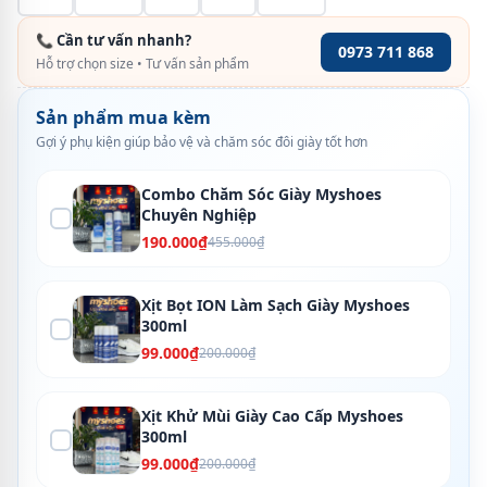
📞 Cần tư vấn nhanh?
0973 711 868
Hỗ trợ chọn size • Tư vấn sản phẩm
Sản phẩm mua kèm
Gợi ý phụ kiện giúp bảo vệ và chăm sóc đôi giày tốt hơn
Combo Chăm Sóc Giày Myshoes
Chuyên Nghiệp
190.000₫
455.000₫
Xịt Bọt ION Làm Sạch Giày Myshoes
300ml
99.000₫
200.000₫
Xịt Khử Mùi Giày Cao Cấp Myshoes
300ml
99.000₫
200.000₫