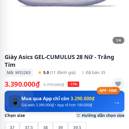
1/6
Giày Asics GEL-CUMULUS 28 Nữ - Trắng
Tím
Mã: MSS263
5.0
(11 đánh giá)
Đã bán 35
3.390.000₫
3.799.000₫
-11%
APP -100K
Mua qua App chỉ còn
3.290.000₫
→
📱
Giá web 3.390.000₫ • App rẻ hơn 100.000₫
Chọn size
Hướng dẫn chọn size
37
37.5
38
39
39.5