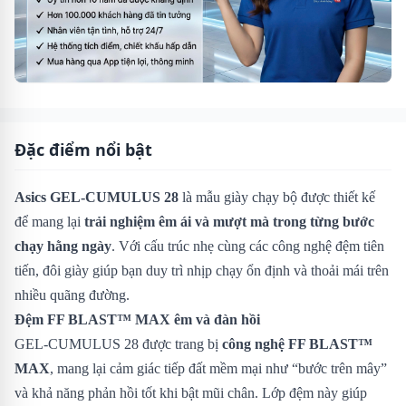
Đặc điểm nổi bật
Asics GEL-CUMULUS 28
là mẫu giày chạy bộ được thiết kế
để mang lại
trải nghiệm êm ái và mượt mà trong từng bước
chạy hằng ngày
. Với cấu trúc nhẹ cùng các công nghệ đệm tiên
tiến, đôi giày giúp bạn duy trì nhịp chạy ổn định và thoải mái trên
nhiều quãng đường.
Đệm FF BLAST™ MAX êm và đàn hồi
GEL-CUMULUS 28 được trang bị
công nghệ FF BLAST™
MAX
, mang lại cảm giác tiếp đất mềm mại như “bước trên mây”
và khả năng phản hồi tốt khi bật mũi chân. Lớp đệm này giúp