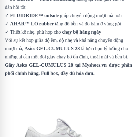
đàn hồi tốt
✓
FLUIDRIDE™ outsole
giúp chuyển động mượt mà hơn
✓
AHAR™ LO rubber
tăng độ bền và độ bám ở vùng gót
✓ Thiết kế nhẹ, phù hợp cho
chạy bộ hằng ngày
Với sự kết hợp giữa độ êm, độ nhẹ và khả năng chuyển động
mượt mà,
Asics GEL-CUMULUS 28
là lựa chọn lý tưởng cho
những ai cần một đôi giày chạy bộ ổn định, thoải mái và bền bỉ.
Giày Asics GEL-CUMULUS 28
tại Myshoes.vn được phân
phối chính hãng. Full box, đầy đủ hóa đơn.