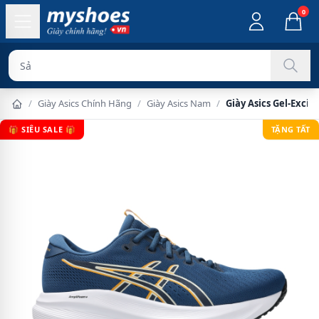
0
Sản phẩm chính
/
Giày Asics Chính Hãng
/
Giày Asics Nam
/
Giày Asics Gel-Exci
🎁 SIÊU SALE 🎁
TẶNG TẤT