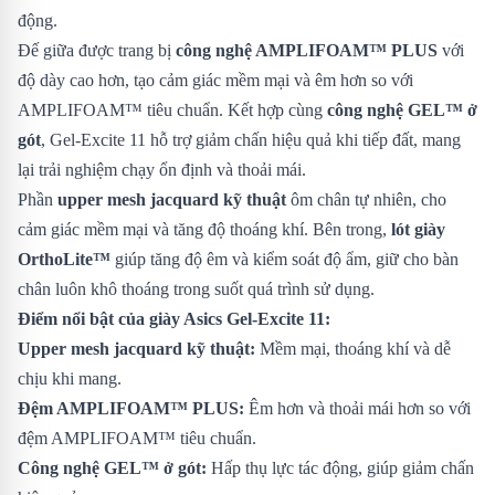
động.
Đế giữa được trang bị
công nghệ AMPLIFOAM™ PLUS
với
độ dày cao hơn, tạo cảm giác mềm mại và êm hơn so với
AMPLIFOAM™ tiêu chuẩn. Kết hợp cùng
công nghệ GEL™ ở
gót
, Gel-Excite 11 hỗ trợ giảm chấn hiệu quả khi tiếp đất, mang
lại trải nghiệm chạy ổn định và thoải mái.
Phần
upper mesh jacquard kỹ thuật
ôm chân tự nhiên, cho
cảm giác mềm mại và tăng độ thoáng khí. Bên trong,
lót giày
OrthoLite™
giúp tăng độ êm và kiểm soát độ ẩm, giữ cho bàn
chân luôn khô thoáng trong suốt quá trình sử dụng.
Điểm nổi bật của giày Asics Gel-Excite 11:
Upper mesh jacquard kỹ thuật:
Mềm mại, thoáng khí và dễ
chịu khi mang.
Đệm AMPLIFOAM™ PLUS:
Êm hơn và thoải mái hơn so với
đệm AMPLIFOAM™ tiêu chuẩn.
Công nghệ GEL™ ở gót:
Hấp thụ lực tác động, giúp giảm chấn