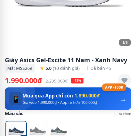
1/6
Giày Asics Gel-Excite 11 Nam - Xanh Navy
Mã: MSS269
5.0
(10 đánh giá)
Đã bán 45
1.990.000₫
2.299.000₫
-13%
APP -100K
Mua qua App chỉ còn
1.890.000₫
→
📱
Giá web 1.990.000₫ • App rẻ hơn 100.000₫
Màu sắc
3 lựa chọn