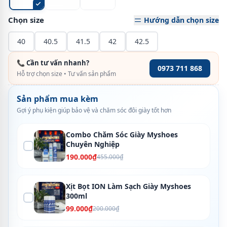
Chọn size
Hướng dẫn chọn size
40
40.5
41.5
42
42.5
📞 Cần tư vấn nhanh?
0973 711 868
Hỗ trợ chọn size • Tư vấn sản phẩm
Sản phẩm mua kèm
Gợi ý phụ kiện giúp bảo vệ và chăm sóc đôi giày tốt hơn
Combo Chăm Sóc Giày Myshoes
Chuyên Nghiệp
190.000₫
455.000₫
Xịt Bọt ION Làm Sạch Giày Myshoes
300ml
99.000₫
200.000₫