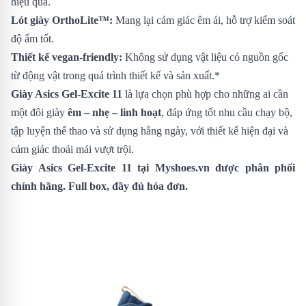
hiệu quả.
Lót giày OrthoLite™:
Mang lại cảm giác êm ái, hỗ trợ kiểm soát
độ ẩm tốt.
Thiết kế vegan-friendly:
Không sử dụng vật liệu có nguồn gốc
từ động vật trong quá trình thiết kế và sản xuất.*
Giày Asics Gel-Excite 11
là lựa chọn phù hợp cho những ai cần
một đôi giày
êm – nhẹ – linh hoạt
, đáp ứng tốt nhu cầu chạy bộ,
tập luyện thể thao và sử dụng hằng ngày, với thiết kế hiện đại và
cảm giác thoải mái vượt trội.
Giày Asics Gel-Excite 11
tại Myshoes.vn được phân phối
chính hãng. Full box, đầy đủ hóa đơn.