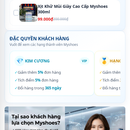
Xịt Khử Mùi Giày Cao Cấp Myshoes
300ml
99.000₫
200.000₫
ĐẶC QUYỀN KHÁCH HÀNG
Vuốt để xem các hạng thành viên Myshoes
💎
🥇
KIM CƯƠNG
HẠNG VÀ
VIP
✓
Giảm thêm
5%
đơn hàng
✓
Giảm thêm
3%
✓
Tích điểm
5%
đơn hàng
✓
Tích điểm
3%
đơ
✓
Đổi hàng trong
365 ngày
✓
Đổi hàng trong