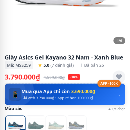
1/6
Giày Asics Gel Kayano 32 Nam - Xanh Blue
Mã: MSS259
5.0
(7 đánh giá)
Đã bán 26
3.790.000₫
4.599.000₫
-18%
APP -100K
Mua qua App chỉ còn
3.690.000₫
→
📱
Giá web 3.790.000₫ • App rẻ hơn 100.000₫
Màu sắc
4 lựa chọn