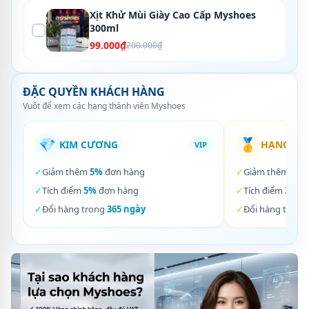
Xịt Khử Mùi Giày Cao Cấp Myshoes
300ml
99.000₫
200.000₫
ĐẶC QUYỀN KHÁCH HÀNG
Vuốt để xem các hạng thành viên Myshoes
💎
🥇
KIM CƯƠNG
HẠNG VÀ
VIP
✓
Giảm thêm
5%
đơn hàng
✓
Giảm thêm
3%
✓
Tích điểm
5%
đơn hàng
✓
Tích điểm
3%
đơ
✓
Đổi hàng trong
365 ngày
✓
Đổi hàng trong