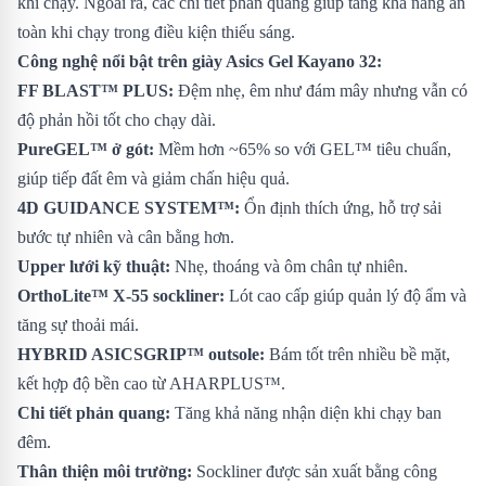
khi chạy. Ngoài ra, các chi tiết phản quang giúp tăng khả năng an
toàn khi chạy trong điều kiện thiếu sáng.
Công nghệ nổi bật trên giày Asics Gel Kayano 32:
FF BLAST™ PLUS:
Đệm nhẹ, êm như đám mây nhưng vẫn có
độ phản hồi tốt cho chạy dài.
PureGEL™ ở gót:
Mềm hơn ~65% so với GEL™ tiêu chuẩn,
giúp tiếp đất êm và giảm chấn hiệu quả.
4D GUIDANCE SYSTEM™:
Ổn định thích ứng, hỗ trợ sải
bước tự nhiên và cân bằng hơn.
Upper lưới kỹ thuật:
Nhẹ, thoáng và ôm chân tự nhiên.
OrthoLite™ X-55 sockliner:
Lót cao cấp giúp quản lý độ ẩm và
tăng sự thoải mái.
HYBRID ASICSGRIP™ outsole:
Bám tốt trên nhiều bề mặt,
kết hợp độ bền cao từ AHARPLUS™.
Chi tiết phản quang:
Tăng khả năng nhận diện khi chạy ban
đêm.
Thân thiện môi trường:
Sockliner được sản xuất bằng công