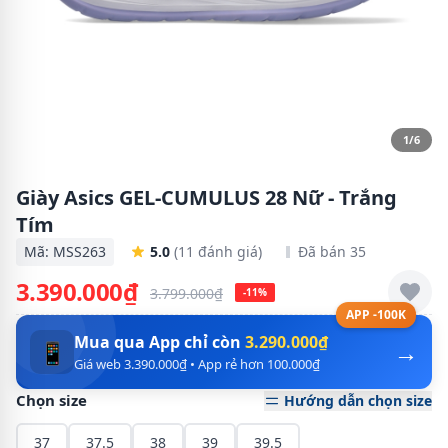
1/6
Giày Asics GEL-CUMULUS 28 Nữ - Trắng
Tím
Mã: MSS263
5.0
(11 đánh giá)
Đã bán 35
3.390.000₫
3.799.000₫
-11%
APP -100K
Mua qua App chỉ còn
3.290.000₫
→
📱
Giá web 3.390.000₫ • App rẻ hơn 100.000₫
Chọn size
Hướng dẫn chọn size
37
37.5
38
39
39.5