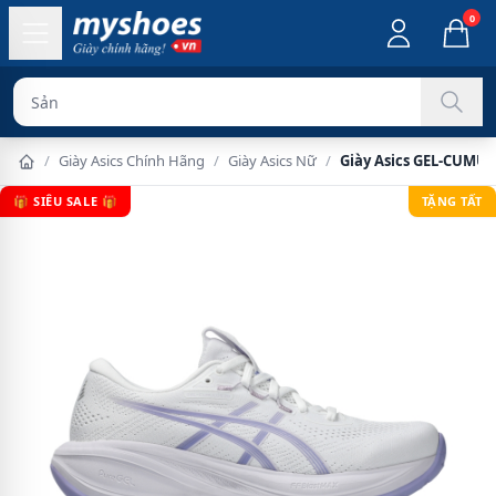
0
Sản phẩm chính
/
Giày Asics Chính Hãng
/
Giày Asics Nữ
/
Giày Asics GEL-CUMUL
🎁 SIÊU SALE 🎁
TẶNG TẤT