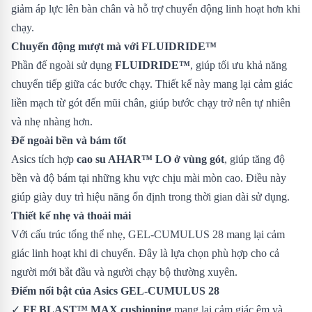
giảm áp lực lên bàn chân và hỗ trợ chuyển động linh hoạt hơn khi
chạy.
Chuyển động mượt mà với FLUIDRIDE™
Phần đế ngoài sử dụng
FLUIDRIDE™
, giúp tối ưu khả năng
chuyển tiếp giữa các bước chạy. Thiết kế này mang lại cảm giác
liền mạch từ gót đến mũi chân, giúp bước chạy trở nên tự nhiên
và nhẹ nhàng hơn.
Đế ngoài bền và bám tốt
Asics tích hợp
cao su AHAR™ LO ở vùng gót
, giúp tăng độ
bền và độ bám tại những khu vực chịu mài mòn cao. Điều này
giúp giày duy trì hiệu năng ổn định trong thời gian dài sử dụng.
Thiết kế nhẹ và thoải mái
Với cấu trúc tổng thể nhẹ, GEL-CUMULUS 28 mang lại cảm
giác linh hoạt khi di chuyển. Đây là lựa chọn phù hợp cho cả
người mới bắt đầu và người chạy bộ thường xuyên.
Điểm nổi bật của Asics GEL-CUMULUS 28
✓
FF BLAST™ MAX cushioning
mang lại cảm giác êm và