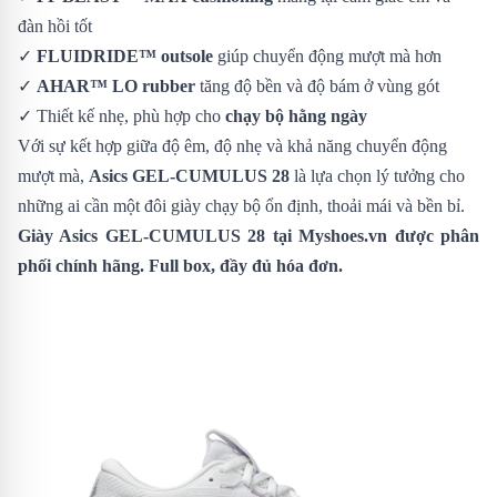
đàn hồi tốt
✓
FLUIDRIDE™ outsole
giúp chuyển động mượt mà hơn
✓
AHAR™ LO rubber
tăng độ bền và độ bám ở vùng gót
✓ Thiết kế nhẹ, phù hợp cho
chạy bộ hằng ngày
Với sự kết hợp giữa độ êm, độ nhẹ và khả năng chuyển động
mượt mà,
Asics GEL-CUMULUS 28
là lựa chọn lý tưởng cho
những ai cần một đôi giày chạy bộ ổn định, thoải mái và bền bỉ.
Giày Asics GEL-CUMULUS 28
tại Myshoes.vn được phân
phối chính hãng. Full box, đầy đủ hóa đơn.