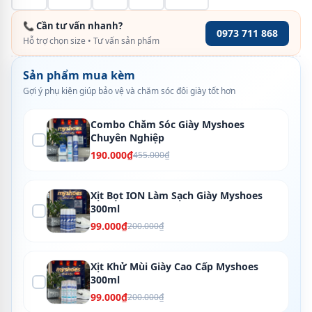
📞 Cần tư vấn nhanh?
0973 711 868
Hỗ trợ chọn size • Tư vấn sản phẩm
Sản phẩm mua kèm
Gợi ý phụ kiện giúp bảo vệ và chăm sóc đôi giày tốt hơn
Combo Chăm Sóc Giày Myshoes
Chuyên Nghiệp
190.000₫
455.000₫
Xịt Bọt ION Làm Sạch Giày Myshoes
300ml
99.000₫
200.000₫
Xịt Khử Mùi Giày Cao Cấp Myshoes
300ml
99.000₫
200.000₫