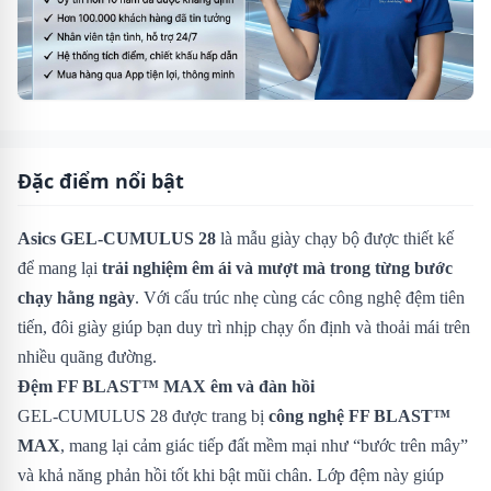
Đặc điểm nổi bật
Asics GEL-CUMULUS 28
là mẫu giày chạy bộ được thiết kế
để mang lại
trải nghiệm êm ái và mượt mà trong từng bước
chạy hằng ngày
. Với cấu trúc nhẹ cùng các công nghệ đệm tiên
tiến, đôi giày giúp bạn duy trì nhịp chạy ổn định và thoải mái trên
nhiều quãng đường.
Đệm FF BLAST™ MAX êm và đàn hồi
GEL-CUMULUS 28 được trang bị
công nghệ FF BLAST™
MAX
, mang lại cảm giác tiếp đất mềm mại như “bước trên mây”
và khả năng phản hồi tốt khi bật mũi chân. Lớp đệm này giúp