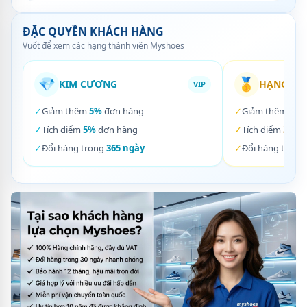
ĐẶC QUYỀN KHÁCH HÀNG
Vuốt để xem các hạng thành viên Myshoes
💎
🥇
KIM CƯƠNG
HẠNG VÀ
VIP
✓
Giảm thêm
5%
đơn hàng
✓
Giảm thêm
3%
✓
Tích điểm
5%
đơn hàng
✓
Tích điểm
3%
đơ
✓
Đổi hàng trong
365 ngày
✓
Đổi hàng trong